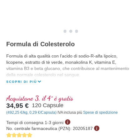
Formula di Colesterolo
Formula di alta qualità con l'acido di sodio-R-alfa lipoico,
licopene, estratto di tè verde, monakolina K, vitamina E,
vitamina B3 e beta glucano, che contribuisce al mantenimento
della normale colesterolo nel sangue.
SCOPRI DI PIÙ
Acquistane 3, il 4° è gratis
34,95 €
120 Capsule
(492,25 €/kg, 0,29 €/Capsula)
IVA inclusa più
Spese di spedizione
Tempi di consegna 1-3 giorni
No. centrale farmaceutica (PZN):
20205187
Average rating of 5 out of 5 stars