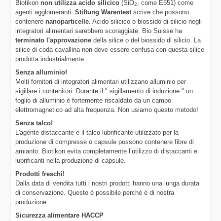
Biotikon
non utilizza acido silicico
(SiO
, come E551) come
2
agenti agglomeranti.
Stiftung Warentest
scrive che possono
contenere
nanoparticelle.
Acido silicico o biossido di silicio negli
integratori alimentari sarebbero scoraggiate. Bio Suisse ha
terminato l'approvazione
della silice o del biossido di silicio. La
silice di coda cavallina non deve essere confusa con questa silice
prodotta industrialmente.
Senza alluminio!
Molti fornitori di integratori alimentari utilizzano alluminio per
sigillare i contenitori. Durante il " sigillamento di induzione " un
foglio di alluminio è fortemente riscaldato da un campo
elettromagnetico ad alta frequenza. Non usiamo questo metodo!
Senza talco!
L'agente distaccante e il talco lubrificante utilizzato per la
produzione di compresse o capsule possono contenere fibre di
amianto. Biotikon evita completamente l’utilizzo di distaccanti e
lubrificanti nella produzione di capsule.
Prodotti freschi!
Dalla data di vendita tutti i nostri prodotti hanno una lunga durata
di conservazione. Questo è possibile perché è di nostra
produzione.
Sicurezza alimentare HACCP