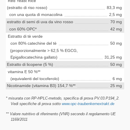
Red Yeast Rice
(estratto di riso rosso)
83,3 mg
con una quota di monacolina
2,5 mg
estratto di semi di uva da vino rosso
70 mg
con 60% OPC*
42 mg
Estratto di tè verde
con 80% catechine del tè
50 mg
(proporzionalmente > 62,5 % EGCG,
Epigallocatechina gallato)
31,25 mg
Estratto di licopene (5 %)
50 mg
vitamina E 50 %**
(equivalenti del tocoferolo)
6 mg
Nicotinamide (vitamina B3) 154,7 %**
25 mg
* misurata con RP-HPLC-metodo, specifica di prova PV.03.P194_2.
Vedi specifiche di prova sotto
www.opc-traubenkernextrakt.de
** Valore nutritivo di riferimento (VNR) secondo il regolamento UE
1169/2011