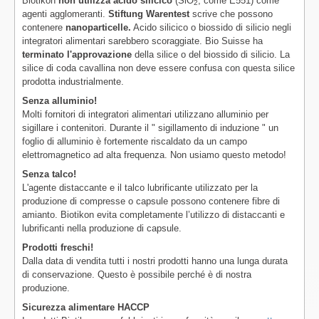
Biotikon
non utilizza acido silicico
(SiO
, come E551) come
2
agenti agglomeranti.
Stiftung Warentest
scrive che possono
contenere
nanoparticelle.
Acido silicico o biossido di silicio negli
integratori alimentari sarebbero scoraggiate. Bio Suisse ha
terminato l'approvazione
della silice o del biossido di silicio. La
silice di coda cavallina non deve essere confusa con questa silice
prodotta industrialmente.
Senza alluminio!
Molti fornitori di integratori alimentari utilizzano alluminio per
sigillare i contenitori. Durante il " sigillamento di induzione " un
foglio di alluminio è fortemente riscaldato da un campo
elettromagnetico ad alta frequenza. Non usiamo questo metodo!
Senza talco!
L'agente distaccante e il talco lubrificante utilizzato per la
produzione di compresse o capsule possono contenere fibre di
amianto. Biotikon evita completamente l’utilizzo di distaccanti e
lubrificanti nella produzione di capsule.
Prodotti freschi!
Dalla data di vendita tutti i nostri prodotti hanno una lunga durata
di conservazione. Questo è possibile perché è di nostra
produzione.
Sicurezza alimentare HACCP