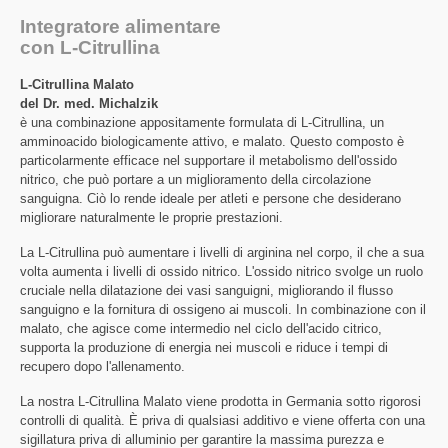
Integratore alimentare
con L-Citrullina
L-Citrullina Malato
del Dr. med. Michalzik
è una combinazione appositamente formulata di L-Citrullina, un
amminoacido biologicamente attivo, e malato. Questo composto è
particolarmente efficace nel supportare il metabolismo dell'ossido
nitrico, che può portare a un miglioramento della circolazione
sanguigna. Ciò lo rende ideale per atleti e persone che desiderano
migliorare naturalmente le proprie prestazioni.
La L-Citrullina può aumentare i livelli di arginina nel corpo, il che a sua
volta aumenta i livelli di ossido nitrico. L'ossido nitrico svolge un ruolo
cruciale nella dilatazione dei vasi sanguigni, migliorando il flusso
sanguigno e la fornitura di ossigeno ai muscoli. In combinazione con il
malato, che agisce come intermedio nel ciclo dell'acido citrico,
supporta la produzione di energia nei muscoli e riduce i tempi di
recupero dopo l'allenamento.
La nostra L-Citrullina Malato viene prodotta in Germania sotto rigorosi
controlli di qualità. È priva di qualsiasi additivo e viene offerta con una
sigillatura priva di alluminio per garantire la massima purezza e