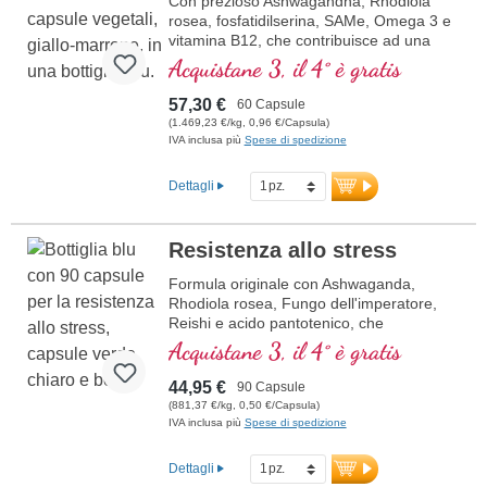
Con prezioso Ashwagandha, Rhodiola
rosea, fosfatidilserina, SAMe, Omega 3 e
vitamina B12, che contribuisce ad una
funzione normale della psiche
Acquistane 3, il 4° è gratis
57,30 €
60 Capsule
(1.469,23 €/kg, 0,96 €/Capsula)
IVA inclusa più
Spese di spedizione
Dettagli
Resistenza allo stress
Formula originale con Ashwaganda,
Rhodiola rosea, Fungo dell'imperatore,
Reishi e acido pantotenico, che
contribuisce alla normale prestazioni
Acquistane 3, il 4° è gratis
mentali. La vitamina E aiuta a proteggere
le cellule dallo stress ossidativo.
44,95 €
90 Capsule
(881,37 €/kg, 0,50 €/Capsula)
IVA inclusa più
Spese di spedizione
Dettagli