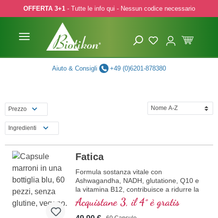
OFFERTA 3+1
- Tutte le info qui - Nessun codice necessario
p to main content
Skip to search
Skip to main navigation
Aiuto & Consigli
+49 (0)6201-878380
Prezzo
Ingredienti
Fatica
Formula sostanza vitale con
Ashwagandha, NADH, glutatione, Q10 e
la vitamina B12, contribuisce a ridurre la
stanchezza e la fatica.
Acquistane 3, il 4° è gratis
60 Capsule