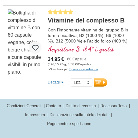
Average rating of 5 out of 5 stars
Vitamine del complesso B
Con l'importante vitamine del gruppo B in
forma bioattiva, B2 (1000 %), B6 (1000
%), B12 (5000 %) e l'acido folico (400 %)
e tutti gli altri vitamine-B. Con
Acquistane 3, il 4° è gratis
metilcobalamina e adenosil cobalamina.
34,95 €
60 Capsule
(896,15 €/kg, 0,58 €/Capsula)
IVA inclusa più
Spese di spedizione
Dettagli
Condizioni Generali
Contatto
Diritto di recesso
Recesso/Reso
Impressum
Dichiarazione sulla tutela dei dati
Pagemento e spedizione