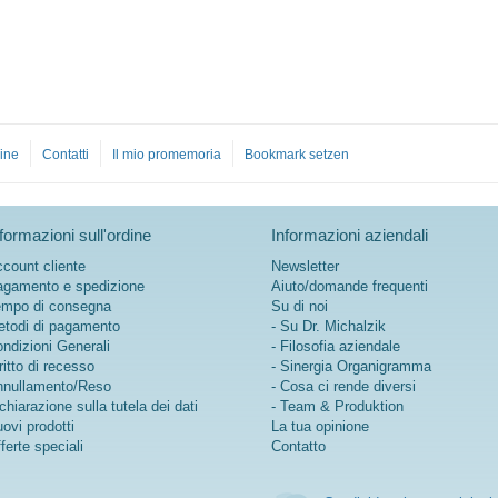
ine
Contatti
Il mio promemoria
Bookmark setzen
formazioni sull'ordine
Informazioni aziendali
count cliente
Newsletter
gamento e spedizione
Aiuto/domande frequenti
mpo di consegna
Su di noi
todi di pagamento
- Su Dr. Michalzik
ndizioni Generali
- Filosofia aziendale
ritto di recesso
- Sinergia Organigramma
nullamento/Reso
- Cosa ci rende diversi
chiarazione sulla tutela dei dati
- Team & Produktion
ovi prodotti
La tua opinione
ferte speciali
Contatto