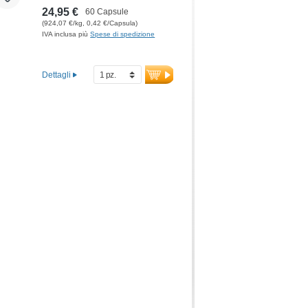
24,95 €
60 Capsule
(924,07 €/kg, 0,42 €/Capsula)
IVA inclusa più
Spese di spedizione
Dettagli