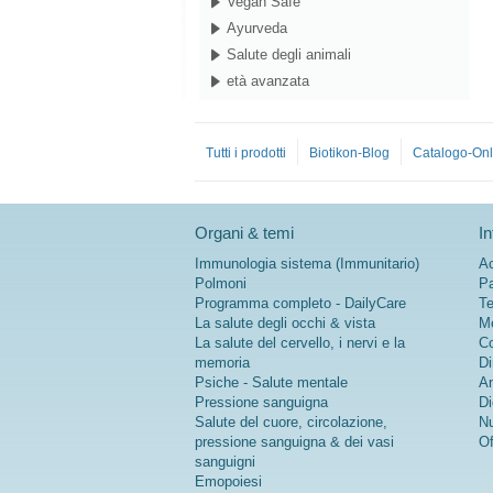
Vegan Safe
Ayurveda
Salute degli animali
età avanzata
Tutti i prodotti
Biotikon-Blog
Catalogo-Onl
Organi & temi
In
Immunologia sistema (Immunitario)
Ac
Polmoni
Pa
Programma completo - DailyCare
Te
La salute degli occhi & vista
Me
La salute del cervello, i nervi e la
Co
memoria
Di
Psiche - Salute mentale
An
Pressione sanguigna
Di
Salute del cuore, circolazione,
Nu
pressione sanguigna & dei vasi
Of
sanguigni
Emopoiesi