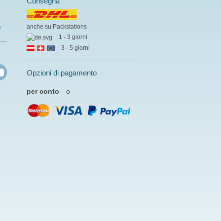
Consegna
anche su Packstations
e
1 - 3 giorni
3 - 5 giorni
Opzioni di pagamento
per conto
o