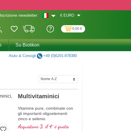
€
EURO
Iscrizione newsletter
0,00 €
o
Su Biotikon
Aiuto & Consigli
+49 (0)6201-878380
Multivitaminici
Vitamine pure, combinate con
gli importanti oligoelementi
zinco e selenio.
Acquistane 3, il 4° è gratis