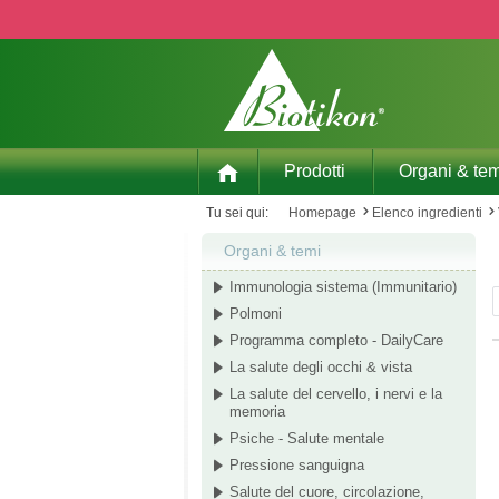
p to main content
Skip to search
Skip to main navigation
Prodotti
Organi & tem
Tu sei qui:
Homepage
Elenco ingredienti
Organi & temi
Immunologia sistema (Immunitario)
Polmoni
Programma completo - DailyCare
La salute degli occhi & vista
La salute del cervello, i nervi e la
memoria
Psiche - Salute mentale
Pressione sanguigna
Salute del cuore, circolazione,