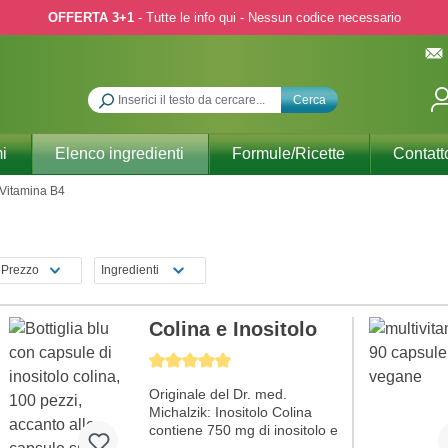
OFFERTA 3+1
- Tutte le info qui - Nessun codice necessario
Cerca
i
Elenco ingredienti
Formule/Ricette
Contatt
Vitamina B4
Prezzo
Ingredienti
Colina e Inositolo
Average rating of 5 out of 5 stars
Originale del Dr. med.
Michalzik: Inositolo Colina
contiene 750 mg di inositolo e