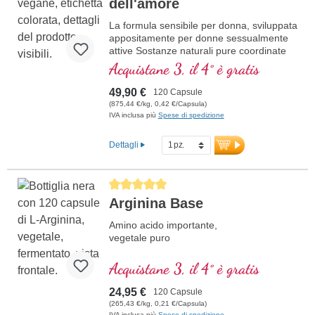
dell'amore
La formula sensibile per donna, sviluppata
appositamente per donne sessualmente
attive Sostanze naturali pure coordinate
per sostenere la tua femminilità.
Acquistane 3, il 4° è gratis
49,90 €
120 Capsule
(875,44 €/kg, 0,42 €/Capsula)
IVA inclusa più
Spese di spedizione
Dettagli
Average rating of 5 out of 5 stars
Arginina Base
Amino acido importante,
vegetale puro
Acquistane 3, il 4° è gratis
24,95 €
120 Capsule
(265,43 €/kg, 0,21 €/Capsula)
IVA inclusa più
Spese di spedizione