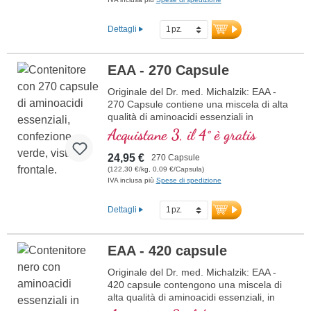
Dettagli
EAA - 270 Capsule
Originale del Dr. med. Michalzik: EAA -
270 Capsule contiene una miscela di alta
qualità di aminoacidi essenziali in
proporzioni ottimali. Questa formula è
Acquistane 3, il 4° è gratis
priva di additivi ed è prodotta in
Germania. Il sigillo è privo di alluminio.
24,95 €
270 Capsule
(122,30 €/kg, 0,09 €/Capsula)
ulteriori informazioni su EAA - 270
IVA inclusa più
Spese di spedizione
Capsule
Dettagli
EAA - 420 capsule
Originale del Dr. med. Michalzik: EAA -
420 capsule contengono una miscela di
alta qualità di aminoacidi essenziali, in
proporzioni ottimali. Questa formula è