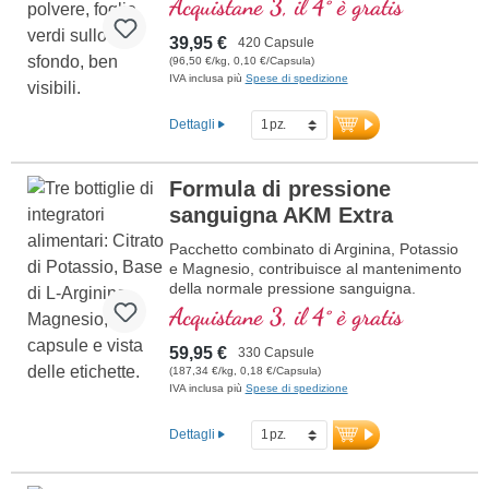
Acquistane 3, il 4° è gratis
priva di additivi ed è prodotta in
Germania. Il sigillo è privo di alluminio.
39,95 €
420 Capsule
(96,50 €/kg, 0,10 €/Capsula)
ulteriori informazioni su EAA - 420
IVA inclusa più
Spese di spedizione
Capsule
Dettagli
Formula di pressione
sanguigna AKM Extra
Pacchetto combinato di Arginina, Potassio
e Magnesio, contribuisce al mantenimento
della normale pressione sanguigna.
Acquistane 3, il 4° è gratis
59,95 €
330 Capsule
(187,34 €/kg, 0,18 €/Capsula)
IVA inclusa più
Spese di spedizione
Dettagli