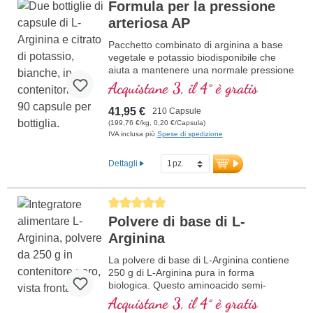
Formula per la pressione
arteriosa AP
Pacchetto combinato di arginina a base
vegetale e potassio biodisponibile che
aiuta a mantenere una normale pressione
sanguigna.
Acquistane 3, il 4° è gratis
41,95 €
210 Capsule
(199,76 €/kg, 0,20 €/Capsula)
IVA inclusa più
Spese di spedizione
Dettagli
Average rating of 5 out of 5 stars
Polvere di base di L-
Arginina
La polvere di base di L-Arginina contiene
250 g di L-Arginina pura in forma
biologica. Questo aminoacido semi-
essenziale, basico e proteinogeno offre
Acquistane 3, il 4° è gratis
un'alta biodisponibilità e viene prodotto