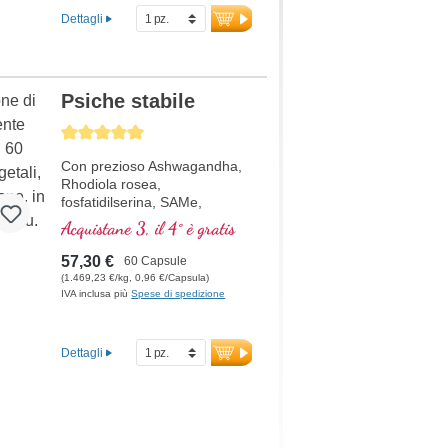
Dettagli
Psiche stabile
Average rating of 5 out of 5 stars
Con prezioso Ashwagandha,
Rhodiola rosea,
fosfatidilserina, SAMe,
Omega 3 e vitamina B12, che
Acquistane 3, il 4° è gratis
contribuisce ad una funzione
normale della psiche
57,30 €
60 Capsule
(1.469,23 €/kg, 0,96 €/Capsula)
IVA inclusa più
Spese di spedizione
Dettagli