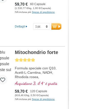
fosfatidilserina. Alta purezza,
59,70 €
60 Capsule
il prodotto di fosfatidilserina
(1.530,77 €/kg, 1,00 €/Capsula)
collaudato per oltre 15 anni.
IVA inclusa più
Spese di spedizione
319 mg di tenore totale di
fosfolipidi per capsula:
126,5 mg fosfatidilserina,
Dettagli
1,5 mg fosfatidilcolina,
107,5 mg
phosphatidylinositolo,
44,5 mg acido fosfatidico,
39,5 mg fosfatidil
etanolammina
Mitochondrio forte
Average rating of 5 out of 5 stars
Formula speciale con Q10,
Acetil-L-Carntina, NADH,
Rhodiola rosea,
Fosfatidilserina, Glutatione,
Acquistane 3, il 4° è gratis
Cordyceps e rame, che
contribuisce al normale
59,70 €
120 Capsule
metabolismo di energia (sotto
(918,46 €/kg, 0,50 €/Capsula)
forma di ATP nella catena
IVA inclusa più
Spese di spedizione
respiratoria cellulare).