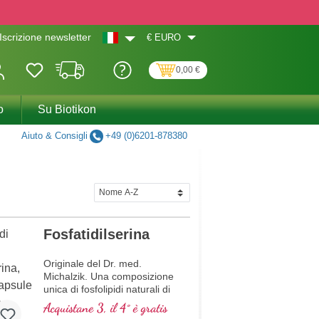
€
EURO
Iscrizione newsletter
0,00 €
o
Su Biotikon
Aiuto & Consigli
+49 (0)6201-878380
Fosfatidilserina
Originale del Dr. med.
Michalzik. Una composizione
unica di fosfolipidi naturali di
alta qualità con un alto
Acquistane 3, il 4° è gratis
contenuto di prezioso