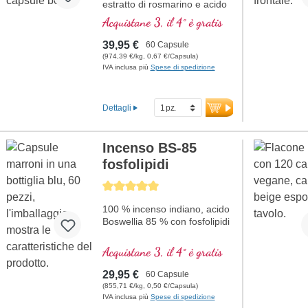
estratto di rosmarino e acido
pantotenico, che contribuisce
Acquistane 3, il 4° è gratis
alla normale prestazioni
mentali ed è coinvolto nella
39,95 €
60 Capsule
sintesi e nel metabolismo di
(974,39 €/kg, 0,67 €/Capsula)
diversi neurotrasmettitori.
IVA inclusa più
Spese di spedizione
Vitamine B bioattivo!
Dettagli
Incenso BS-85
fosfolipidi
Average rating of 5 out of 5 stars
100 % incenso indiano, acido
Boswellia 85 % con fosfolipidi
Acquistane 3, il 4° è gratis
29,95 €
60 Capsule
(855,71 €/kg, 0,50 €/Capsula)
IVA inclusa più
Spese di spedizione