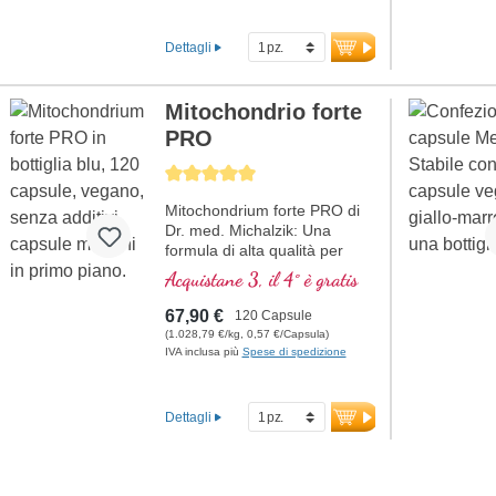
Dettagli
Mitochondrio forte
PRO
Average rating of 5 out of 5 stars
Mitochondrium forte PRO di
Dr. med. Michalzik: Una
formula di alta qualità per
supportare il metabolismo
Acquistane 3, il 4° è gratis
energetico e la salute
cellulare. Include NADH, Q10,
67,90 €
120 Capsule
Resveratrolo e Tiamina, che
(1.028,79 €/kg, 0,57 €/Capsula)
promuovono il metabolismo
IVA inclusa più
Spese di spedizione
energetico, oltre all'acido R-
Alfa-Lipoico nella preziosa
forma di Sodium-R-Lipoato.
Dettagli
Sigillatura senza alluminio e
oltre 20 anni di esperienza
garantiscono la massima
qualità. Sviluppato da medici.