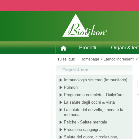
p to main content
Skip to search
Skip to main navigation
Prodotti
Organi & tem
Tu sei qui:
Homepage
Elenco ingredienti
Organi & temi
Immunologia sistema (Immunitario)
Polmoni
Programma completo - DailyCare
La salute degli occhi & vista
La salute del cervello, i nervi e la
memoria
Psiche - Salute mentale
Pressione sanguigna
Salute del cuore, circolazione,