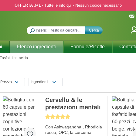
OFFERTA 3+1
- Tutte le info qui - Nessun codice necessario
Cerca
i
Elenco ingredienti
Formule/Ricette
Contatt
Fosfatidico-acido
Prezzo
Ingredienti
Cervello & le
prestazioni mentali
Average rating of 5 out of 5 stars
Con Ashwagandha , Rhodiola
rosea, OPC, la curcuma,