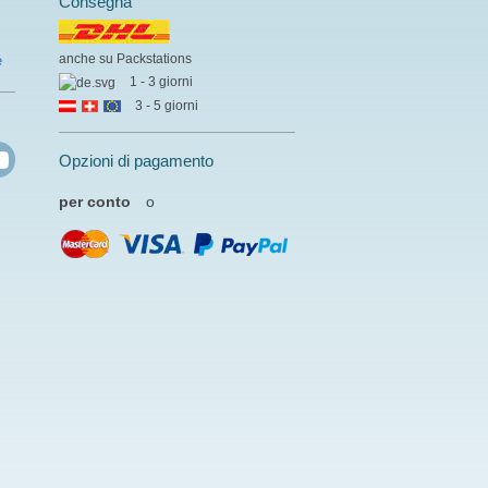
Consegna
anche su Packstations
e
1 - 3 giorni
3 - 5 giorni
Opzioni di pagamento
per conto
o