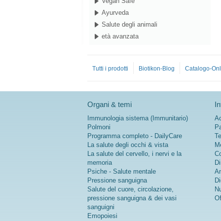
Vegan Safe
Ayurveda
Salute degli animali
età avanzata
Tutti i prodotti
Biotikon-Blog
Catalogo-Onl
Organi & temi
In
Immunologia sistema (Immunitario)
Ac
Polmoni
Pa
Programma completo - DailyCare
Te
La salute degli occhi & vista
Me
La salute del cervello, i nervi e la
Co
memoria
Di
Psiche - Salute mentale
An
Pressione sanguigna
Di
Salute del cuore, circolazione,
Nu
pressione sanguigna & dei vasi
Of
sanguigni
Emopoiesi