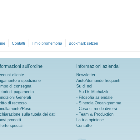
ulteriori informazioni su
Mitochondrium forte PRO
ine
Contatti
Il mio promemoria
Bookmark setzen
formazioni sull'ordine
Informazioni aziendali
count cliente
Newsletter
gamento e spedizione
Aiuto/domande frequenti
mpo di consegna
Su di noi
todi di pagamento
- Su Dr. Michalzik
ndizioni Generali
- Filosofia aziendale
ritto di recesso
- Sinergia Organigramma
nullamento/Reso
- Cosa ci rende diversi
chiarazione sulla tutela dei dati
- Team & Produktion
ovi prodotti
La tua opinione
ferte speciali
Contatto