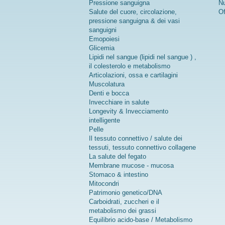
Pressione sanguigna
Nu
Salute del cuore, circolazione,
Of
pressione sanguigna & dei vasi
sanguigni
Emopoiesi
Glicemia
Lipidi nel sangue (lipidi nel sangue ) ,
il colesterolo e metabolismo
Articolazioni, ossa e cartilagini
Muscolatura
Denti e bocca
Invecchiare in salute
Longevity & Invecciamento
intelligente
Pelle
Il tessuto connettivo / salute dei
tessuti, tessuto connettivo collagene
La salute del fegato
Membrane mucose - mucosa
Stomaco & intestino
Mitocondri
Patrimonio genetico/DNA
Carboidrati, zuccheri e il
metabolismo dei grassi
Equilibrio acido-base / Metabolismo