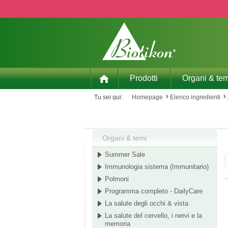
p to main content
Skip to search
Skip to main navigation
Prodotti
Organi & tem
Tu sei qui:
Homepage
Elenco ingredienti
Organi & temi
Summer Sale
Immunologia sistema (Immunitario)
Polmoni
Programma completo - DailyCare
La salute degli occhi & vista
La salute del cervello, i nervi e la
memoria