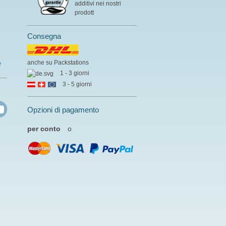
additivi nei nostri
prodott
Consegna
anche su Packstations
e
1 - 3 giorni
3 - 5 giorni
Opzioni di pagamento
per conto
o