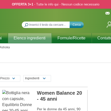
OFFERTA 3+1
- Tutte le info qui - Nessun codice necessario
Cerca
i
Elenco ingredienti
Formule/Ricette
Contatt
Ashoka
Prezzo
Ingredienti
Women Balance 20
- 45 anni
Per le donne da 45 anni, 90