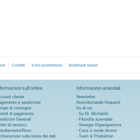
ine
Contatti
Il mio promemoria
Bookmark setzen
formazioni sull'ordine
Informazioni aziendali
count cliente
Newsletter
gamento e spedizione
Aiuto/domande frequenti
mpo di consegna
Su di noi
todi di pagamento
- Su Dr. Michalzik
ndizioni Generali
- Filosofia aziendale
ritto di recesso
- Sinergia Organigramma
nullamento/Reso
- Cosa ci rende diversi
chiarazione sulla tutela dei dati
- Team & Produktion