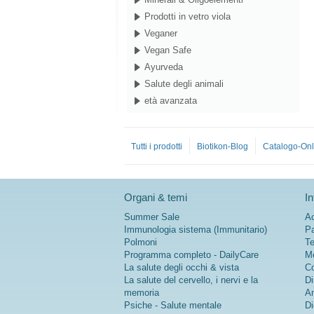
Prodotti in vetro viola
Veganer
Vegan Safe
Ayurveda
Salute degli animali
età avanzata
Tutti i prodotti
Biotikon-Blog
Catalogo-Onl
Organi & temi
In
Summer Sale
Ac
Immunologia sistema (Immunitario)
Pa
Polmoni
Te
Programma completo - DailyCare
Me
La salute degli occhi & vista
Co
La salute del cervello, i nervi e la
Di
memoria
An
Psiche - Salute mentale
Di