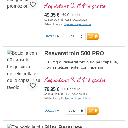
cuspidatum e 5 mg di piperina per dose
Acquistane 3, il 4° è gratis
giornaliera (1 capsula). Questo estratto di
alta qualità è privo di additivi ed è prodotto
49,95 €
60 Capsule
in Germania. Il sigillo è privo di alluminio.
(1.350,00 €/kg, 0,83 €/Capsula)
IVA inclusa più
Spese di spedizione
ulteriori informazioni su Resveratrol
300 PRO
Dettagli
Resveratrolo 500 PRO
500 mg di resveratrolo puro per capsula,
non sinteticamente, con Piperina
Acquistane 3, il 4° è gratis
79,95 €
60 Capsule
(2.103,95 €/kg, 1,33 €/Capsula)
IVA inclusa più
Spese di spedizione
Dettagli
Slim Regulate