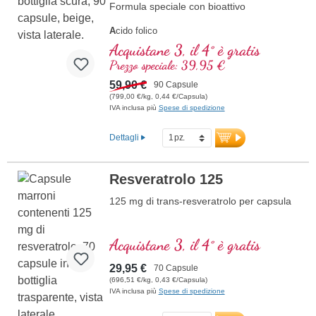
Formula speciale con bioattivo
A
cido folico
A
rginina
Acquistane 3, il 4° è gratis
L
icopene
Prezzo speciale: 39,95 €
C
urcuma
C
59,90 €
urcumina
90 Capsule
A
(799,00 €/kg, 0,44 €/Capsula)
cido ascorbico
IVA inclusa più
Spese di spedizione
R
esveratrolo
E
(Vitamina E)
B
(Vitamina B12)
Dettagli
Resveratrolo 125
125 mg di trans-resveratrolo per capsula
Acquistane 3, il 4° è gratis
29,95 €
70 Capsule
(696,51 €/kg, 0,43 €/Capsula)
IVA inclusa più
Spese di spedizione