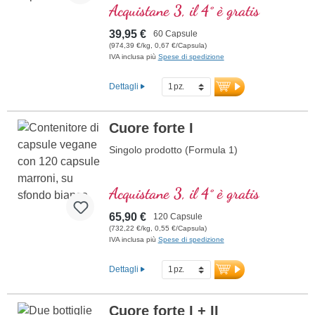
normale prestazioni mentali ed è coinvolto
Acquistane 3, il 4° è gratis
nella sintesi e nel metabolismo di diversi
neurotrasmettitori. Vitamine B bioattivo!
39,95 €
60 Capsule
(974,39 €/kg, 0,67 €/Capsula)
IVA inclusa più
Spese di spedizione
Dettagli
Cuore forte I
Singolo prodotto (Formula 1)
Acquistane 3, il 4° è gratis
65,90 €
120 Capsule
(732,22 €/kg, 0,55 €/Capsula)
IVA inclusa più
Spese di spedizione
Dettagli
Cuore forte I + II