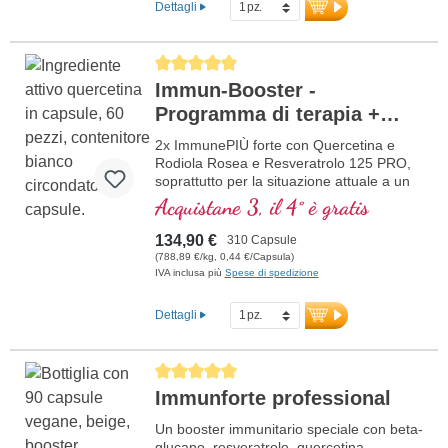
Dettagli
Average rating of 5 out of 5 stars
Immun-Booster -
Programma di terapia +
Resveratrolo
2x ImmunePIÙ forte con Quercetina e
Rodiola Rosea e Resveratrolo 125 PRO,
soprattutto per la situazione attuale a un
prezzo scontato. La formula contiene
Acquistane 3, il 4° è gratis
selenio, zinco, vitamine C e D che
contribuiscono al normale funzionamento
134,90 €
310 Capsule
di un sano sistema immuni
(788,89 €/kg, 0,44 €/Capsula)
IVA inclusa più
Spese di spedizione
Dettagli
Average rating of 5 out of 5 stars
Immunforte professional
Un booster immunitario speciale con beta-
glucano, resveratrolo, quercetina,