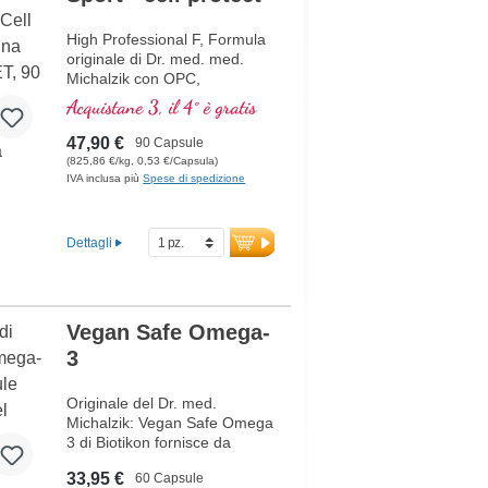
Omega-3 forte vegan
High Professional F, Formula
originale di Dr. med. med.
Michalzik con OPC,
Cordyceps, Acido Carnosico,
Acquistane 3, il 4° è gratis
Resveratrolo, Q10,
Glutatione, NADH, Omega 3,
47,90 €
90 Capsule
Melograno e Vitamina C pura.
(825,86 €/kg, 0,53 €/Capsula)
IVA inclusa più
Spese di spedizione
Dettagli
Vegan Safe Omega-
3
Originale del Dr. med.
Michalzik: Vegan Safe Omega
3 di Biotikon fornisce da
1.048 a 2.096 mg di olio di
33,95 €
60 Capsule
alghe omega-3 vegano dalla