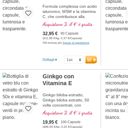
Ulteriori informazioni sul
Formula complessa con acido
Desiderio di bambini –
ialuronico, MSM e la vitamina
Fertilità
C, che contribuisce alla
normale formazione del
Acquistane 3, il 4° è gratis
collagene per la normale
funzione della cartilaginea.
32,95 €
90 Capsule
Per la cura specifica delle
(411,88 €/kg, 0,37 €/Capsula)
strutture articolari cartilaginea
IVA inclusa più
Spese di spedizione
in una composizione ottimale.
Dettagli
Ginkgo con
Vitamina E
Ginkgo biloba-estratto,
Ginkgo biloba estratto, 50
volte concentrati, con
vitamina E naturale, acetil
Acquistane 3, il 4° è gratis
carnitina estratto di Açaí
19,95 €
100 Capsule
(486,59 €/kg, 0,20 €/Capsula)