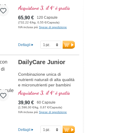
Acquistane 3, il 4° è gratis
65,90 €
120 Capsule
(732,22 €/kg, 0,55 €/Capsula)
IVA inclusa più
Spese di spedizione
Dettagli
DailyCare Junior
Combinazione unica di
nutrienti naturali di alta qualità
e micronutrienti per bambini
dai 6 anni in su, contenente
Acquistane 3, il 4° è gratis
un totale di 20 nutrienti
essenziali per il vostro
39,90 €
60 Capsule
bambino.
(1.596,00 €/kg, 0,67 €/Capsula)
IVA inclusa più
Spese di spedizione
Dettagli