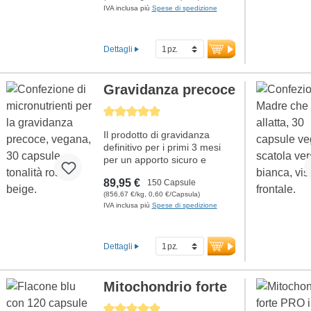
IVA inclusa più
Spese di spedizione
Dettagli
Gravidanza precoce
Average rating of 5 out of 5 stars
Il prodotto di gravidanza
definitivo per i primi 3 mesi
per un apporto sicuro e
ottimale per il bambino in
89,95 €
150 Capsule
crescita. Gli acidi grassi
(856,67 €/kg, 0,60 €/Capsula)
Omega-3 sono vegani, quindi
IVA inclusa più
Spese di spedizione
non si utilizza olio di pesce.
Con vitamine bioattive,
estremamente importanti
Dettagli
durante la gravidanza.
L'apporto ottimale per i primi
tre mesi di gravidanza. Con
acido folico in forma bioattiva,
Mitochondrio forte
ferro, calcio e DHA per
Average rating of 5 out of 5 stars
supportare lo sviluppo sano