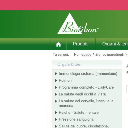
p to main content
Skip to search
Skip to main navigation
Prodotti
Organi & tem
Tu sei qui:
Homepage
Elenco ingredienti
Organi & temi
A
Immunologia sistema (Immunitario)
Polmoni
Programma completo - DailyCare
La salute degli occhi & vista
La salute del cervello, i nervi e la
memoria
Psiche - Salute mentale
Pressione sanguigna
Salute del cuore, circolazione,