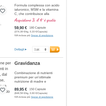
Formula complessa con acido
ialuronico, MSM e la vitamina
C, che contribuisce alla
normale formazione del
Acquistane 3, il 4° è gratis
collagene per la normale
funzione della cartilaginea.
59,90 €
180 Capsule
Per la cura specifica delle
(374,38 €/kg, 0,33 €/Capsula)
strutture articolari cartilaginea
IVA inclusa più
Spese di spedizione
in una composizione ottimale.
Dettagli
Gravidanza
Combinazione di nutrienti
premium per un'ottimale
nutrizione di madre e
bambino nella seconda metà
89,95 €
150 Capsule
della gravidanza. Contiene
(848,58 €/kg, 0,60 €/Capsula)
acido folico bioattivo, ferro,
IVA inclusa più
Spese di spedizione
calcio e vitamina D3 per la
crescita dei tessuti materni,