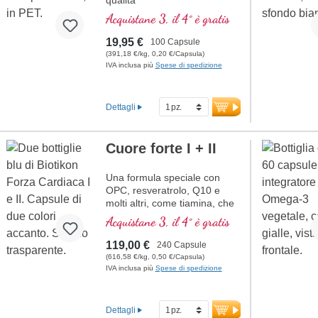
qualità
Acquistane 3, il 4° è gratis
19,95 €
100 Capsule
(391,18 €/kg, 0,20 €/Capsula)
IVA inclusa più
Spese di spedizione
Dettagli
Cuore forte I + II
Una formula speciale con
OPC, resveratrolo, Q10 e
molti altri, come tiamina, che
contribuisce alla normale
Acquistane 3, il 4° è gratis
funzione cardiaca. (Formula 1
e Formula 2)
119,00 €
240 Capsule
(616,58 €/kg, 0,50 €/Capsula)
IVA inclusa più
Spese di spedizione
Dettagli