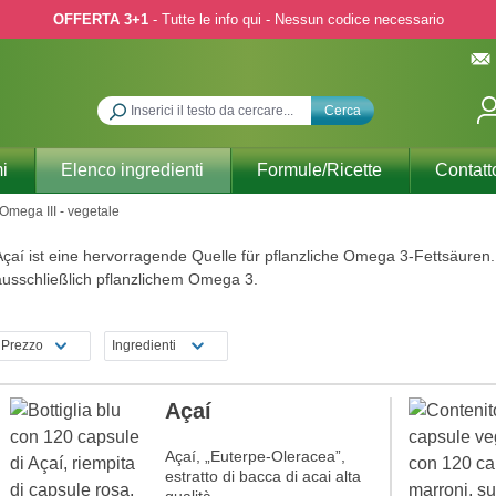
OFFERTA 3+1
- Tutte le info qui - Nessun codice necessario
Cerca
i
Elenco ingredienti
Formule/Ricette
Contatt
Omega III - vegetale
çaí ist eine hervorragende Quelle für pflanzliche Omega 3-Fettsäuren. 
ausschließlich pflanzlichem Omega 3.
Prezzo
Ingredienti
Açaí
Açaí, „Euterpe-Oleracea”,
estratto di bacca di acai alta