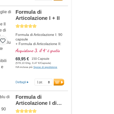
Formula di
Articolazione I + II
Average rating of 5 out of 5 stars
Formula di Articolazione I: 90
capsule
+ Formula di Articolazione II:
60 capsule
Acquistane 3, il 4° è gratis
69,95 €
150 Capsule
(578,10 €/kg, 0,47 €/Capsula)
IVA inclusa più
Spese di spedizione
Dettagli
Formula di
Articolazione I di
Dr. med. Michalzik
Average rating of 5 out of 5 stars