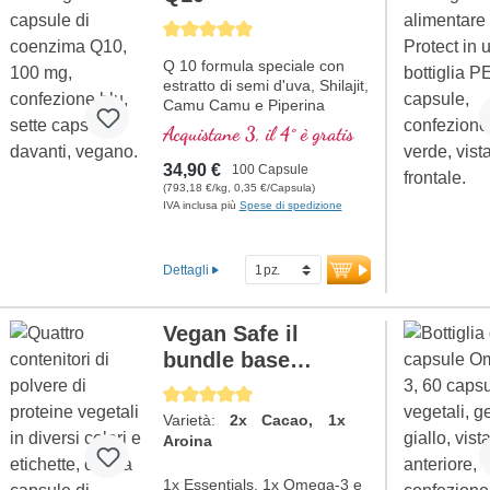
secondo i più alti standard di
Average rating of 5 out of 5 stars
qualità. Il sigillo è privo di
alluminio.
Q 10 formula speciale con
estratto di semi d'uva, Shilajit,
Maggiori informazioni su
Camu Camu e Piperina
Omega-3 forte vegan
Acquistane 3, il 4° è gratis
34,90 €
100 Capsule
(793,18 €/kg, 0,35 €/Capsula)
IVA inclusa più
Spese di spedizione
Dettagli
Vegan Safe il
bundle base
completo (2x
Average rating of 5 out of 5 stars
Cacao, 1x Aronia)
Varietà:
2x Cacao, 1x
Aroina
1x Essentials, 1x Omega-3 e