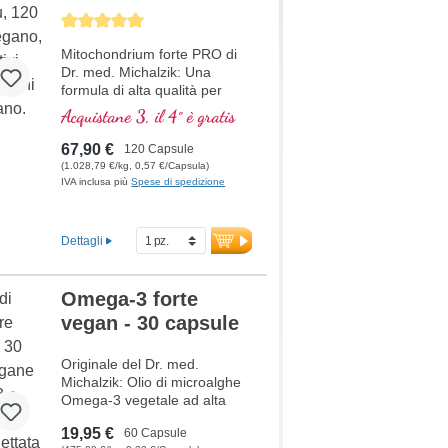
Maggiori informazioni per
Average rating of 5 out of 5 stars
Madri che Allattano –
Allattamento
Mitochondrium forte PRO di
Dr. med. Michalzik: Una
formula di alta qualità per
supportare il metabolismo
Acquistane 3, il 4° è gratis
energetico e la salute
cellulare. Include NADH, Q10,
67,90 €
120 Capsule
Resveratrolo e Tiamina, che
(1.028,79 €/kg, 0,57 €/Capsula)
promuovono il metabolismo
IVA inclusa più
Spese di spedizione
energetico, oltre all'acido R-
Alfa-Lipoico nella preziosa
forma di Sodium-R-Lipoato.
Dettagli
Sigillatura senza alluminio e
oltre 20 anni di esperienza
garantiscono la massima
Omega-3 forte
qualità. Sviluppato da medici.
vegan - 30 capsule
ulteriori informazioni su
Mitochondrium forte PRO
Originale del Dr. med.
Michalzik: Olio di microalghe
Omega-3 vegetale ad alta
purezza da Schizochytrium
19,95 €
60 Capsule
sp. Omega-3 forte vegan