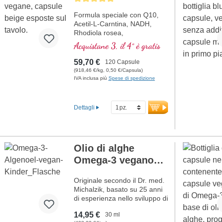
del bambino. Sviluppato da
Formula speciale con Q10,
medici, prodotto in Germania
Acetil-L-Carntina, NADH,
con sigillatura priva di
Rhodiola rosea,
alluminio.
Fosfatidilserina, Glutatione,
Acquistane 3, il 4° è gratis
Cordyceps e rame, che
Ulteriori informazioni
contribuisce al normale
sulla gravidanza precoce
59,70 €
120 Capsule
metabolismo di energia (sotto
1°-3° mese
(918,46 €/kg, 0,50 €/Capsula)
forma di ATP nella catena
IVA inclusa più
Spese di spedizione
respiratoria cellulare).
Dettagli
Olio di alghe
Omega-3 vegano
per bambini
Originale secondo il Dr. med.
NUOVO
Michalzik, basato su 25 anni
di esperienza nello sviluppo di
sostanze naturali di alta
14,95 €
30 ml
qualità. 528 - 1.056 mg di olio