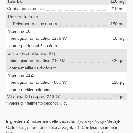
Tulsi bio
120 mg
Cordyceps sinensis
210 mg
Resveratrolo da
Polygonum cuspidatum
150 mg
Vitamina B6,
biologicamente attiva 1286 %*
18 mg
come piridossal-5-fosfato
acido folico (vitamina B9))
biologicamente attivo 210 %*
420 µg
come metiltetraidrofolato
Vitamina B12,
biologicamente attiva 4800 %*
120 µg
come metilcobalamina
Vitamina D3 (vegan) 240 %*
12 µg
* Valore di riferimento secondo NRV
Ingredienti:
materiale della capsula: Hydroxy-Propyl-Methyl-
Cellulosa (a base di cellulosa vegetale), Cordyceps sinensis,