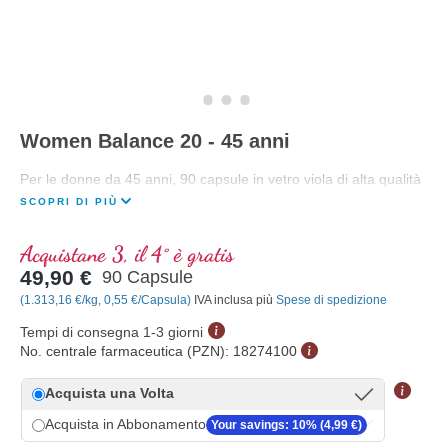
Women Balance 20 - 45 anni
Per le donne da 45 anni, 90 capsule in vetro viola di alta qualità
SCOPRI DI PIÙ
Acquistane 3, il 4° è gratis
49,90 €
90 Capsule
(1.313,16 €/kg, 0,55 €/Capsula)
IVA inclusa più
Spese di spedizione
Tempi di consegna 1-3 giorni
No. centrale farmaceutica (PZN):
18274100
Acquista una Volta
Acquista in Abbonamento
Your savings: 10% (4,99 €)