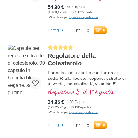
supportano un sistema immunitario sano.
54,90 €
90 Capsule
(1.168,09 €/kg, 0,61 €/Capsula)
IVA inclusa più
Spese di spedizione
Dettagli
Average rating of 5 out of 5 stars
Regolatore della
Colesterolo
Formula di alta qualità con l'acido di
sodio-R-alfa lipoico, licopene, estratto di
tè verde, monakolina K, vitamina E,
vitamina B3 e beta glucano, che
Acquistane 3, il 4° è gratis
contribuisce al mantenimento della
normale colesterolo nel sangue.
34,95 €
120 Capsule
(492,25 €/kg, 0,29 €/Capsula)
IVA inclusa più
Spese di spedizione
Dettagli