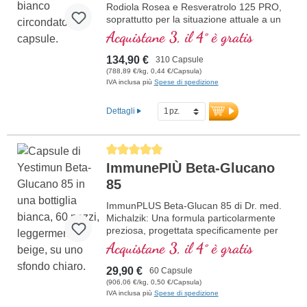
Rodiola Rosea e Resveratrolo 125 PRO,
soprattutto per la situazione attuale a un
prezzo scontato. La formula contiene
Acquistane 3, il 4° è gratis
selenio, zinco, vitamine C e D che
contribuiscono al normale funzionamento
134,90 €
310 Capsule
di un sano sistema immuni
(788,89 €/kg, 0,44 €/Capsula)
IVA inclusa più
Spese di spedizione
Dettagli
Average rating of 5 out of 5 stars
ImmunePIÙ Beta-Glucano
85
ImmunPLUS Beta-Glucan 85 di Dr. med.
Michalzik: Una formula particolarmente
preziosa, progettata specificamente per
supportare il tuo sistema immunitario.
Acquistane 3, il 4° è gratis
Contiene Yestimun® 1,3/1,6-Beta-D-
Glucan di alta qualità con un alto
29,90 €
60 Capsule
contenuto di beta-glucano del 85% e
(906,06 €/kg, 0,50 €/Capsula)
vitamina C naturale da CamuCamu. La
IVA inclusa più
Spese di spedizione
combinazione unica di beta-glucano e