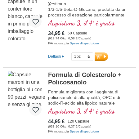
Yestimun
®
1/3-1/6-Beta-D-Glucano, prodotto da un
processo di estrazione particolarmente
delicato
Acquistane 3, il 4° è gratis
34,95 €
60 Capsule
(919,74 €/kg, 0,58 €/Capsula)
IVA inclusa più
Spese di spedizione
Dettagli
Formula di Colesterolo +
Policosanolo
Formula migliorata con l'aggiunta di
policosanolo di alta qualità, OPC e di
sodio-R-acido alfa lipoico naturale
Acquistane 3, il 4° è gratis
44,95 €
120 Capsule
(633,10 €/kg, 0,37 €/Capsula)
IVA inclusa più
Spese di spedizione