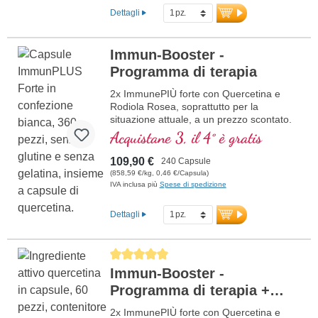
Dettagli
Immun-Booster -
Programma di terapia
2x ImmunePIÙ forte con Quercetina e
Rodiola Rosea, soprattutto per la
situazione attuale, a un prezzo scontato.
La formula contiene selenio, zinco,
Acquistane 3, il 4° è gratis
vitamine C e D che contribuiscono al
normale funzionamento di un sano
109,90 €
240 Capsule
sistema immunitario.
(858,59 €/kg, 0,46 €/Capsula)
IVA inclusa più
Spese di spedizione
Dettagli
Average rating of 5 out of 5 stars
Immun-Booster -
Programma di terapia +
Resveratrolo
2x ImmunePIÙ forte con Quercetina e