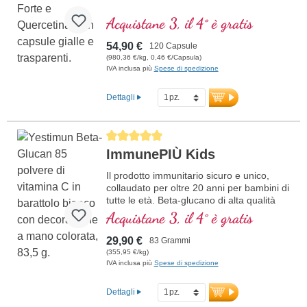
Acquistane 3, il 4° è gratis
54,90 €
120 Capsule
(980,36 €/kg, 0,46 €/Capsula)
IVA inclusa più
Spese di spedizione
Dettagli
Average rating of 5 out of 5 stars
ImmunePIÙ Kids
Il prodotto immunitario sicuro e unico,
collaudato per oltre 20 anni per bambini di
tutte le età. Beta-glucano di alta qualità
prodotto in Germania con il massimo
Acquistane 3, il 4° è gratis
grado di purezza. Polvere di ciliegia
Acerola biologica come fonte ottimale
29,90 €
83 Grammi
naturale di vitamina C e inulina biologica.
(355,95 €/kg)
Buon sapore senza additivi, può essere
IVA inclusa più
Spese di spedizione
mescolato o assunto direttamente. Anche
gli adulti possono assumere con successo
Dettagli
questo prodotto.