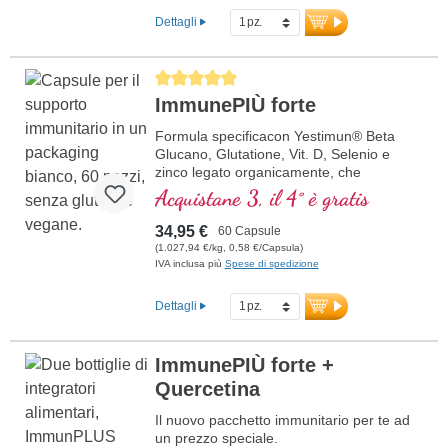
vitamina C naturale contribuisce alla
Dettagli
normale funzione del sistema immunitario.
Perfetto per coloro che apprezzano la
massima qualità e purezza. Sviluppato da
Average rating of 5 out of 5 stars
medici, prodotto internamente in
ImmunePIÙ forte
Germania, vegano, non OGM e senza
additivi artificiali. Sigillatura senza
Formula specificacon Yestimun® Beta
alluminio, certificazioni ISO e HACCP, e
Glucano, Glutatione, Vit. D, Selenio e
oltre 20 anni di esperienza garantiscono
zinco legato organicamente, che
la massima qualità.
contribuisce a una normale funzione del
Acquistane 3, il 4° è gratis
sistema immunitario.
ulteriori informazioni su ImmunPLUS
Beta-Glucan 85
34,95 €
60 Capsule
(1.027,94 €/kg, 0,58 €/Capsula)
IVA inclusa più
Spese di spedizione
Dettagli
ImmunePIÙ forte +
Quercetina
Il nuovo pacchetto immunitario per te ad
un prezzo speciale.