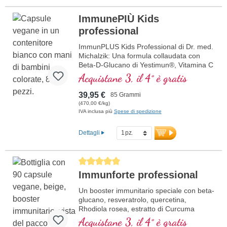
ImmunePIÙ Kids
professional
ImmunPLUS Kids Professional di Dr. med.
Michalzik: Una formula collaudata con
Beta-D-Glucano di Yestimun®, Vitamina C
naturale da Acerola bio, Vitamina D3
Acquistane 3, il 4° è gratis
vegana e Zinco organicamente legato.
Progettato specificamente per bambini,
39,95 €
85 Grammi
supporta il sistema immunitario in modo
(470,00 €/kg)
mirato e sicuro. Contiene anche Inulina
IVA inclusa più
Spese di spedizione
biologica per un'assorbimento ottimale.
L'Inulina migliora la flora intestinale.
Dettagli
Sviluppato da medici. Sigillatura senza
alluminio e oltre 20 anni di esperienza
garantiscono la massima qualità. Gusto
Average rating of 5 out of 5 stars
gradevole, perfetto per essere mescolato
Immunforte professional
in succo, yogurt, latte, acqua o assunto
direttamente.
Un booster immunitario speciale con beta-
glucano, resveratrolo, quercetina,
ulteriori informazioni su ImmunPLUS
Rhodiola rosea, estratto di Curcuma
Kids Professional
longa, EGCG ed estratto di piperina.
Acquistane 3, il 4° è gratis
Vitamina D3, vitamina C, selenio e zinco