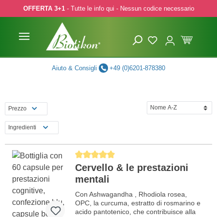
OFFERTA 3+1
- Tutte le info qui - Nessun codice necessario
p to main content
Skip to search
Skip to main navigation
Aiuto & Consigli
+49 (0)6201-878380
Prezzo
Ingredienti
Average rating of 5 out of 5 stars
Cervello & le prestazioni
mentali
Con Ashwagandha , Rhodiola rosea,
OPC, la curcuma, estratto di rosmarino e
acido pantotenico, che contribuisce alla