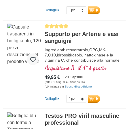
Dettagli
Average rating of 5 out of 5 stars
Supporto per Arterie e vasi
sanguigni
Ingredienti: resveratrolo,OPC,MK-
7,Q10,idrossitirosolo, nattokinase e la
vitamina C, che contribuisce alla normale
formazione del collagene per la normale
Acquistane 3, il 4° è gratis
funzione dei vasi sanguigni. Le vitamine
del gruppo B sono presenti in forma
49,95 €
120 Capsule
bioattiva.
(601,81 €/kg, 0,42 €/Capsula)
IVA inclusa più
Spese di spedizione
Dettagli
Testos PRO viril masculine
professional