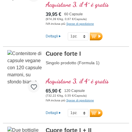
normale prestazioni mentali ed è coinvolto
Acquistane 3, il 4° è gratis
nella sintesi e nel metabolismo di diversi
neurotrasmettitori. Vitamine B bioattivo!
39,95 €
60 Capsule
(974,39 €/kg, 0,67 €/Capsula)
IVA inclusa più
Spese di spedizione
Dettagli
Cuore forte I
Singolo prodotto (Formula 1)
Acquistane 3, il 4° è gratis
65,90 €
120 Capsule
(732,22 €/kg, 0,55 €/Capsula)
IVA inclusa più
Spese di spedizione
Dettagli
Cuore forte I + II