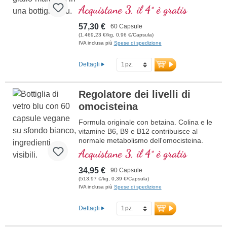
funzione normale della psiche
Acquistane 3, il 4° è gratis
57,30 €
60 Capsule
(1.469,23 €/kg, 0,96 €/Capsula)
IVA inclusa più
Spese di spedizione
Dettagli
Regolatore dei livelli di
omocisteina
Formula originale con betaina. Colina e le
vitamine B6, B9 e B12 contribuisce al
normale metabolismo dell'omocisteina.
Betaina deve essere incluso con minimo
Acquistane 3, il 4° è gratis
1,5 g di avere un effetto sui livelli di
omocisteina. Vitamine del gruppo B in
34,95 €
90 Capsule
forma bioattiva
(513,97 €/kg, 0,39 €/Capsula)
IVA inclusa più
Spese di spedizione
Dettagli