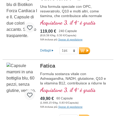
Una formula speciale con OPC,
resveratrolo, Q10 e molti altri, come
tiamina, che contribuisce alla normale
funzione cardiaca. (Formula 1 e Formula
Acquistane 3, il 4° è gratis
2)
119,00 €
240 Capsule
(616,58 €/kg, 0,50 €/Capsula)
IVA inclusa più
Spese di spedizione
Dettagli
Fatica
Formula sostanza vitale con
Ashwagandha, NADH, glutatione, Q10 e
la vitamina B12, contribuisce a ridurre la
stanchezza e la fatica.
Acquistane 3, il 4° è gratis
49,90 €
60 Capsule
(1.848,15 €/kg, 0,83 €/Capsula)
IVA inclusa più
Spese di spedizione