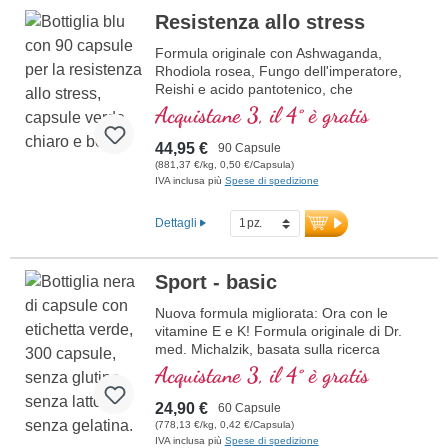
Resistenza allo stress
Formula originale con Ashwaganda,
Rhodiola rosea, Fungo dell'imperatore,
Reishi e acido pantotenico, che
contribuisce alla normale prestazioni
Acquistane 3, il 4° è gratis
mentali. La vitamina E aiuta a proteggere
le cellule dallo stress ossidativo.
44,95 €
90 Capsule
(881,37 €/kg, 0,50 €/Capsula)
IVA inclusa più
Spese di spedizione
Dettagli
Sport - basic
Nuova formula migliorata: Ora con le
vitamine E e K! Formula originale di Dr.
med. Michalzik, basata sulla ricerca
scientifica più avanzata. Vitamine B 2, 6,
Acquistane 3, il 4° è gratis
12 e acido folico in forma bioattiva.
24,90 €
60 Capsule
(778,13 €/kg, 0,42 €/Capsula)
IVA inclusa più
Spese di spedizione