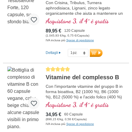
Con Crisina, Tribulus, Turnera
aphrodisiaca, Lignani, zinco legato
organicamente che aiuta a mantenere un
normale livello di testosterone nel sangue,
Acquistane 3, il 4° è gratis
la sintesi proteica, il metabolismo dei
carboidrati, gli acidi grassi e il
89,95 €
120 Capsule
metabolismo dei macronutrienti
(1.045,93 €/kg, 0,75 €/Capsula)
IVA inclusa più
Spese di spedizione
Dettagli
Average rating of 5 out of 5 stars
Vitamine del complesso B
Con l'importante vitamine del gruppo B in
forma bioattiva, B2 (1000 %), B6 (1000
%), B12 (5000 %) e l'acido folico (400 %)
e tutti gli altri vitamine-B. Con
Acquistane 3, il 4° è gratis
metilcobalamina e adenosil cobalamina.
34,95 €
60 Capsule
(896,15 €/kg, 0,58 €/Capsula)
IVA inclusa più
Spese di spedizione