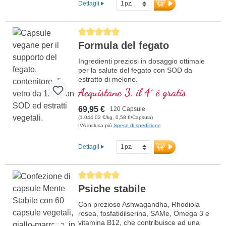
Dettagli
Average rating of 5 out of 5 stars
Formula del fegato
Ingredienti preziosi in dosaggio ottimale
per la salute del fegato con SOD da
estratto di melone.
Acquistane 3, il 4° è gratis
69,95 €
120 Capsule
(1.044,03 €/kg, 0,58 €/Capsula)
IVA inclusa più
Spese di spedizione
Dettagli
Average rating of 5 out of 5 stars
Psiche stabile
Con prezioso Ashwagandha, Rhodiola
rosea, fosfatidilserina, SAMe, Omega 3 e
vitamina B12, che contribuisce ad una