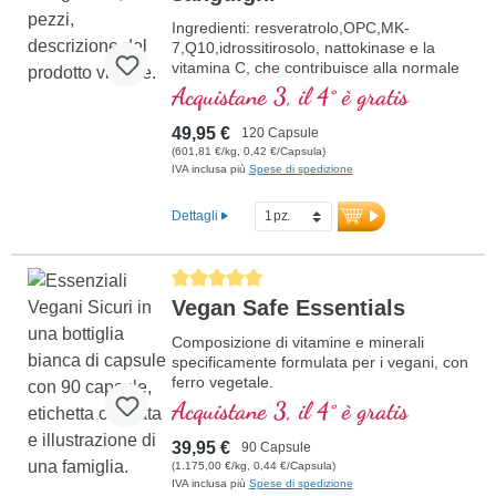
Ingredienti: resveratrolo,OPC,MK-
7,Q10,idrossitirosolo, nattokinase e la
vitamina C, che contribuisce alla normale
formazione del collagene per la normale
Acquistane 3, il 4° è gratis
funzione dei vasi sanguigni. Le vitamine
del gruppo B sono presenti in forma
49,95 €
120 Capsule
bioattiva.
(601,81 €/kg, 0,42 €/Capsula)
IVA inclusa più
Spese di spedizione
Dettagli
Average rating of 5 out of 5 stars
Vegan Safe Essentials
Composizione di vitamine e minerali
specificamente formulata per i vegani, con
ferro vegetale.
Acquistane 3, il 4° è gratis
39,95 €
90 Capsule
(1.175,00 €/kg, 0,44 €/Capsula)
IVA inclusa più
Spese di spedizione