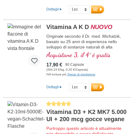
Dettagli
Vitamina A K D
NUOVO
Originale secondo il Dr. med. Michalzik,
basato su 25 anni di esperienza nello
sviluppo di sostanze naturali di alta
qualità. 1.000 µg di vitamina A, 150 µg di
Acquistane 3, il 4° è gratis
vitamina K2 come all-trans MK-7, 50 µg di
vitamina D3 (2.000 I. E.), 250 mg di
17,90 €
90 Capsule
polvere di corallo Sango da
(344,23 €/kg, 0,20 €/Capsula)
Okinawa/Giappone e 12,5 mg di
IVA inclusa più
Spese di spedizione
fosfatidilcolina per capsula e dose
giornaliera. Combinazione innovativa delle
Dettagli
vitamine liposolubili A, D3 e K2 (MK-7) con
polvere naturale di corallo Sango da
Okinawa/Giappone e fosfatidilcolina.
Average rating of 5 out of 5 stars
maggiori informazioni su Vitamina A
Vitamina D3 + K2 MK7 5.000
K D
UI + 200 mcg gocce vegane
Purtroppo questo articolo è attualmente
non disponibile a causa dell'elevata