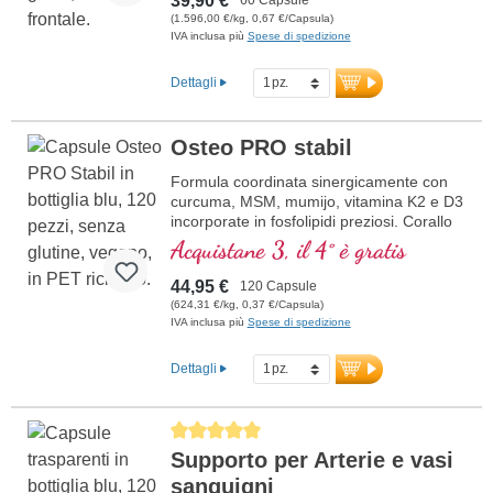
39,90 €
(1.596,00 €/kg, 0,67 €/Capsula)
IVA inclusa più
Spese di spedizione
Dettagli
Osteo PRO stabil
Formula coordinata sinergicamente con
curcuma, MSM, mumijo, vitamina K2 e D3
incorporate in fosfolipidi preziosi. Corallo
Sango contenente magnesio e calcio, che
Acquistane 3, il 4° è gratis
contribuisce al mantenimento di ossa
normali.
44,95 €
120 Capsule
(624,31 €/kg, 0,37 €/Capsula)
IVA inclusa più
Spese di spedizione
Dettagli
Average rating of 5 out of 5 stars
Supporto per Arterie e vasi
sanguigni