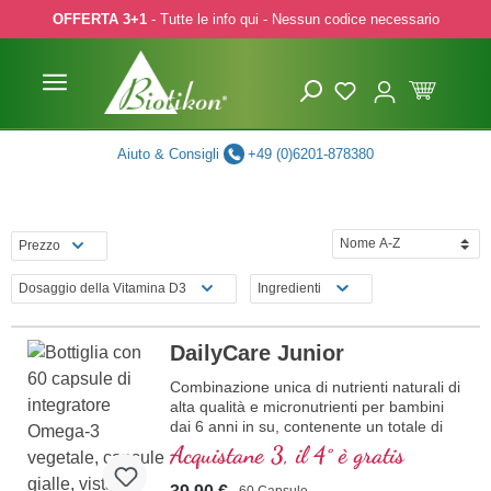
OFFERTA 3+1
- Tutte le info qui - Nessun codice necessario
p to main content
Skip to search
Skip to main navigation
Aiuto & Consigli
+49 (0)6201-878380
Prezzo
Dosaggio della Vitamina D3
Ingredienti
DailyCare Junior
Combinazione unica di nutrienti naturali di
alta qualità e micronutrienti per bambini
dai 6 anni in su, contenente un totale di
20 nutrienti essenziali per il vostro
Acquistane 3, il 4° è gratis
bambino.
60 Capsule