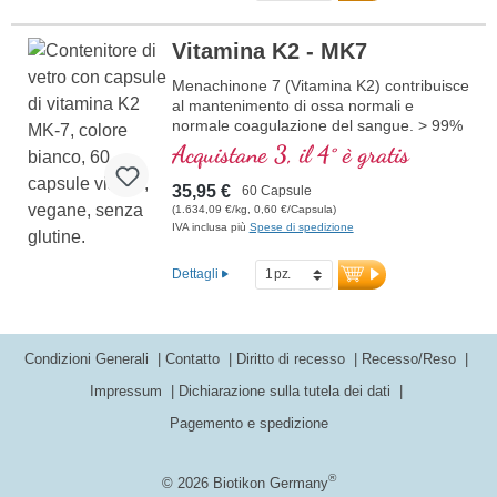
una migliore biodisponibilità. Questa
maggiori informazioni su Vitamina
combinazione ottimale supporta il
D3 + K2
Vitamina K2 - MK7
mantenimento di ossa normali,
contribuisce alla normale funzione
Menachinone 7 (Vitamina K2) contribuisce
muscolare e alla normale funzione del
al mantenimento di ossa normali e
sistema immunitario. Prodotto in
normale coagulazione del sangue. > 99%
Germania senza ingegneria genetica, in
all-trans Menachinone, 100 µg per
Acquistane 3, il 4° è gratis
una produzione interna controllata attiva
capsula MK-7 è contenuta anche nel
da 25 anni, vegano, senza additivi e
nostro prodotto
35,95 €
60 Capsule
testato in laboratorio. Sviluppato da
(1.634,09 €/kg, 0,60 €/Capsula)
medici.
IVA inclusa più
Spese di spedizione
maggiori informazioni su Vitamina
D3 + K2
Dettagli
Condizioni Generali
Contatto
Diritto di recesso
Recesso/Reso
Impressum
Dichiarazione sulla tutela dei dati
Pagemento e spedizione
®
© 2026 Biotikon Germany