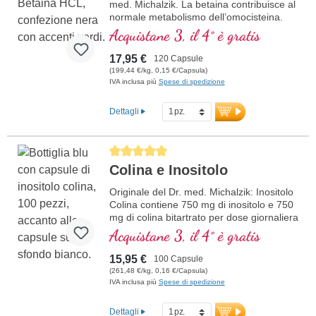
med. Michalzik. La betaina contribuisce al
normale metabolismo dell’omocisteina.
Vegano, ipoallergenico e privo di additivi.
Acquistane 3, il 4° è gratis
Sviluppato da medici in Germania, testato
in laboratorio e confezionato in modo
17,95 €
120 Capsule
sostenibile – con oltre 20 anni di
(199,44 €/kg, 0,15 €/Capsula)
esperienza nella produzione di
IVA inclusa più
Spese di spedizione
micronutrienti.
maggiori informazioni sulle capsule
Dettagli
di betaina HCL
Average rating of 5 out of 5 stars
Colina e Inositolo
Originale del Dr. med. Michalzik: Inositolo
Colina contiene 750 mg di inositolo e 750
mg di colina bitartrato per dose giornaliera
(3 capsule). La colina contribuisce a un
Acquistane 3, il 4° è gratis
normale metabolismo dei grassi e
supporta il mantenimento di una normale
15,95 €
100 Capsule
funzione epatica. L’inositolo, un
(261,48 €/kg, 0,16 €/Capsula)
componente naturale di molti alimenti,
IVA inclusa più
Spese di spedizione
completa l'effetto e svolge un ruolo
importante nella struttura della membrana
Dettagli