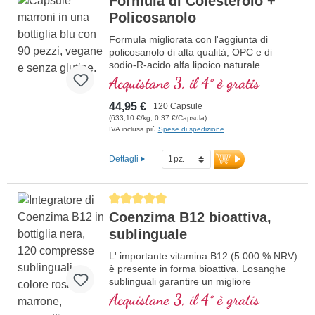
Formula di Colesterolo +
Policosanolo
Formula migliorata con l'aggiunta di
policosanolo di alta qualità, OPC e di
sodio-R-acido alfa lipoico naturale
Acquistane 3, il 4° è gratis
44,95 €
120 Capsule
(633,10 €/kg, 0,37 €/Capsula)
IVA inclusa più
Spese di spedizione
Dettagli
Average rating of 5 out of 5 stars
Coenzima B12 bioattiva,
sublinguale
L' importante vitamina B12 (5.000 % NRV)
è presente in forma bioattiva. Losanghe
sublinguali garantire un migliore
assorbimento attraverso la mucosa orale;
Acquistane 3, il 4° è gratis
in vetro viola.