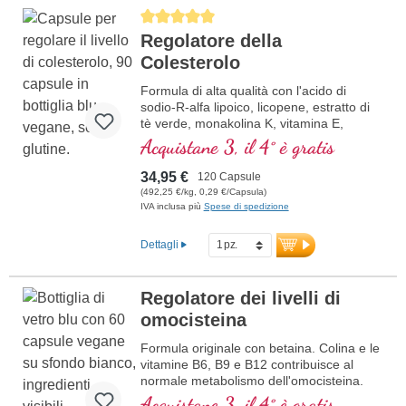
Average rating of 5 out of 5 stars
Regolatore della
Colesterolo
Formula di alta qualità con l'acido di
sodio-R-alfa lipoico, licopene, estratto di
tè verde, monakolina K, vitamina E,
vitamina B3 e beta glucano, che
Acquistane 3, il 4° è gratis
contribuisce al mantenimento della
normale colesterolo nel sangue.
34,95 €
120 Capsule
(492,25 €/kg, 0,29 €/Capsula)
IVA inclusa più
Spese di spedizione
Dettagli
Regolatore dei livelli di
omocisteina
Formula originale con betaina. Colina e le
vitamine B6, B9 e B12 contribuisce al
normale metabolismo dell'omocisteina.
Betaina deve essere incluso con minimo
Acquistane 3, il 4° è gratis