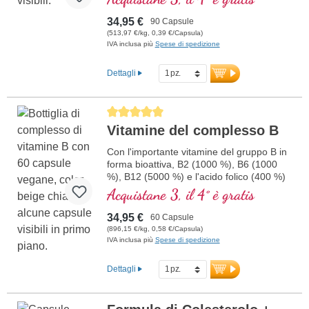
1,5 g di avere un effetto sui livelli di
omocisteina. Vitamine del gruppo B in
34,95 €
90 Capsule
forma bioattiva
(513,97 €/kg, 0,39 €/Capsula)
IVA inclusa più
Spese di spedizione
Dettagli
Average rating of 5 out of 5 stars
Vitamine del complesso B
Con l'importante vitamine del gruppo B in
forma bioattiva, B2 (1000 %), B6 (1000
%), B12 (5000 %) e l'acido folico (400 %)
e tutti gli altri vitamine-B. Con
Acquistane 3, il 4° è gratis
metilcobalamina e adenosil cobalamina.
34,95 €
60 Capsule
(896,15 €/kg, 0,58 €/Capsula)
IVA inclusa più
Spese di spedizione
Dettagli