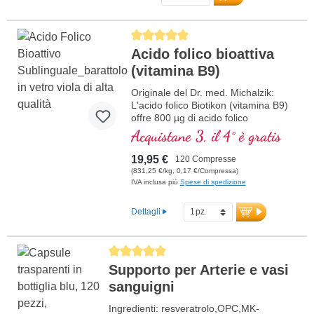
cellulare. Questo integratore alimentare di
alta qualità è privo di additivi ed è prodotto
in Germania. La sigillatura è priva di
Average rating of 5 out of 5 stars
alluminio.
Acido folico bioattiva
maggiori informazioni su Inositolo
(vitamina B9)
Colina
Originale del Dr. med. Michalzik:
L'acido folico Biotikon (vitamina B9)
offre 800 µg di acido folico
biologicamente attivo per
Acquistane 3, il 4° è gratis
compressa, sotto forma di
metiltetraidrofolato (5-MTHF),
19,95 €
120 Compresse
particolarmente ben assorbito
(831,25 €/kg, 0,17 €/Compressa)
dall'organismo. L'acido folico
IVA inclusa più
Spese di spedizione
contribuisce alla normale formazione
del sangue e alla funzione del
Dettagli
sistema immunitario. Privo di
qualsiasi additivo, il prodotto è
confezionato in un sigillo privo di
Average rating of 5 out of 5 stars
alluminio. Prodotto in Germania
Supporto per Arterie e vasi
secondo i più alti standard di qualità.
ulteriori informazioni sull’acido
sanguigni
folico
Ingredienti: resveratrolo,OPC,MK-