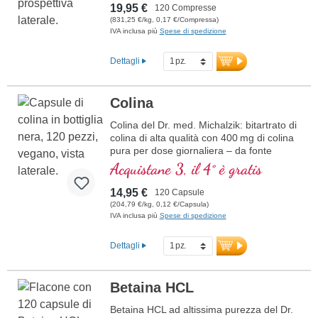
19,95 €
120 Compresse
(831,25 €/kg, 0,17 €/Compressa)
IVA inclusa più
Spese di spedizione
Dettagli
Colina
Colina del Dr. med. Michalzik: bitartrato di
colina di alta qualità con 400 mg di colina
pura per dose giornaliera – da fonte
naturale e completamente priva di additivi,
Acquistane 3, il 4° è gratis
100 % vegana e ipoallergenica. La colina
è una sostanza simile alle vitamine ed è
14,95 €
120 Capsule
una parte importante del fabbisogno
(204,79 €/kg, 0,12 €/Capsula)
nutritivo naturale. Capsule altamente
IVA inclusa più
Spese di spedizione
pure, sigillate senza alluminio, sviluppate
da medici e prodotte in Germania – con
Dettagli
purezza testata in laboratorio e
confezione sostenibile.
maggiori informazioni sulla colina
Betaina HCL
Betaina HCL ad altissima purezza del Dr.