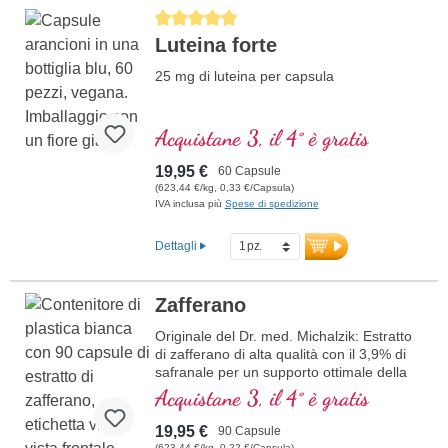
Average rating of 5 out of 5 stars
Luteina forte
25 mg di luteina per capsula
Acquistane 3, il 4° è gratis
19,95 €
60 Capsule
(623,44 €/kg, 0,33 €/Capsula)
IVA inclusa più
Spese di spedizione
Dettagli
Zafferano
Originale del Dr. med. Michalzik: Estratto
di zafferano di alta qualità con il 3,9% di
safranale per un supporto ottimale della
psiche e dei nervi. Ogni capsula contiene
Acquistane 3, il 4° è gratis
30 mg di estratto di zafferano premium
con 1,17 mg di safranale puro e 40 mg di
19,95 €
90 Capsule
vitamina C bufferata. Le capsule vegetali
(623,44 €/kg, 0,22 €/Capsula)