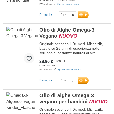
sono prive di PEG e carragenina, sigilli
IVA inclusa più
Spese di spedizione
privi di alluminio, ideali per vegani e
vegetariani. Estrazione con alcol
Dettagli
alimentare e acqua pura, garantita senza
residui di solventi. Zafferano del Dr. med.
Michalzik – un prodotto naturale puro,
Olio di Alghe Omega-3
collaudato e sostenibile, per la vostra
Vegano
NUOVO
salute e benessere.
Originale secondo il Dr. med. Michalzik,
basato su 25 anni di esperienza nello
sviluppo di sostanze naturali di alta
qualità. 1.056 – 1.584 mg di olio di alghe
29,90 €
100 ml
Omega-3 ad altissima purezza dalla
(299,00 €/liter)
microalga Schizochytrium sp. per dose
IVA inclusa più
Spese di spedizione
giornaliera (30–45 gocce), con 594 – 890
mg di acidi grassi Omega-3, di cui 200 –
299 mg di EPA e 394 – 591 mg di DHA.
Dettagli
Dosaggio semplice con pipetta. Olio di
alghe Omega-3 vegano di alta qualità con
contenuto naturale di EPA e DHA –
Olio di alghe Omega-3
un’alternativa vegetale all’olio di pesce.
vegano per bambini
NUOVO
maggiori informazioni sull’olio di alghe
Originale secondo il Dr. med. Michalzik,
Omega-3
basato su 25 anni di esperienza nello