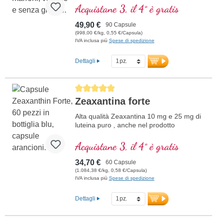
contribuisce al mantenimento della
Acquistane 3, il 4° è gratis
capacità visiva normale.
49,90 €
90 Capsule
(998,00 €/kg, 0,55 €/Capsula)
IVA inclusa più
Spese di spedizione
Dettagli
Average rating of 5 out of 5 stars
Zeaxantina forte
Alta qualità Zeaxantina 10 mg e 25 mg di
luteina puro , anche nel prodotto
Acquistane 3, il 4° è gratis
34,70 €
60 Capsule
(1.084,38 €/kg, 0,58 €/Capsula)
IVA inclusa più
Spese di spedizione
Dettagli