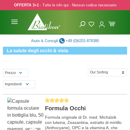
OFFERTA 3+1
- Tutte le info qui - Nessun codice necessario
p to main content
Skip to search
Skip to main navigation
Aiuto & Consigli
+49 (0)6201-878380
La salute degli occhi & vista
Prezzo
Ingredienti
Average rating of 5 out of 5 stars
Formula Occhi
Formula originale di Dr. med. Michalzik
con luteina, Zeaxantina, estratto di mirtillo
(Anthocyane), OPC e la vitamina A, che