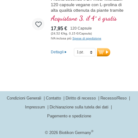
120 capsule vegane con L-prolina di
alta qualità ottenuta da piante tramite
fermentazione. Massimo standard di
Acquistane 3, il 4° è gratis
qualità. Le capsule forniscono 500–
1.000 mg di L-prolina pura per dose
17,95 €
120 Capsule
giornaliera. Questo amminoacido
(24,52 €/kg, 0,15 €/Capsula)
semi-essenziale è presente solo in
IVA inclusa più
Spese di spedizione
piccole quantità nelle diete vegane ed
è quindi spesso utilizzato come
Dettagli
integrazione. La nostra L-prolina è di
origine naturale, altamente pura e
lavorata senza additivi – per garantire
la massima qualità e tollerabilità.
100 % vegano, naturale, testato in
laboratorio e senza OGM.
maggiori informazioni sulla L-
prolina
Condizioni Generali
Contatto
Diritto di recesso
Recesso/Reso
Impressum
Dichiarazione sulla tutela dei dati
Pagemento e spedizione
®
© 2026 Biotikon Germany