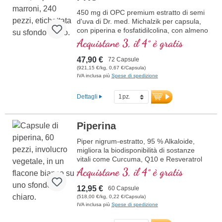
450 mg di OPC premium estratto di semi
d'uva di Dr. med. Michalzik per capsula,
con piperina e fosfatidilcolina, con almeno
240 mg di OPC puro
Acquistane 3, il 4° è gratis
47,90 €
72 Capsule
(921,15 €/kg, 0,67 €/Capsula)
IVA inclusa più
Spese di spedizione
Dettagli
Piperina
Piper nigrum-estratto, 95 % Alkaloide,
migliora la biodisponibilità di sostanze
vitali come Curcuma, Q10 e Resveratrol
Acquistane 3, il 4° è gratis
12,95 €
60 Capsule
(518,00 €/kg, 0,22 €/Capsula)
IVA inclusa più
Spese di spedizione