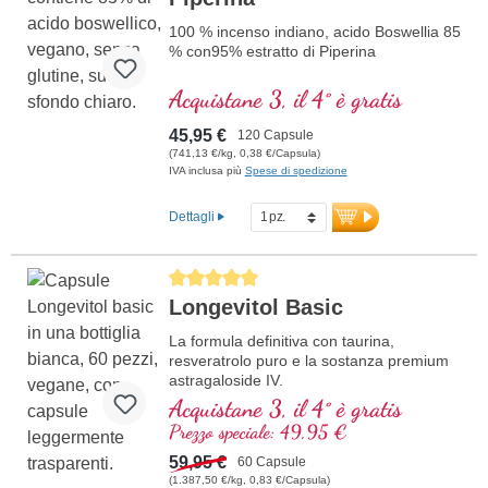
100 % incenso indiano, acido Boswellia 85
% con95% estratto di Piperina
Acquistane 3, il 4° è gratis
45,95 €
120 Capsule
(741,13 €/kg, 0,38 €/Capsula)
IVA inclusa più
Spese di spedizione
Dettagli
Average rating of 5 out of 5 stars
Longevitol Basic
La formula definitiva con taurina,
resveratrolo puro e la sostanza premium
astragaloside IV.
Acquistane 3, il 4° è gratis
Prezzo speciale: 49,95 €
59,95 €
60 Capsule
(1.387,50 €/kg, 0,83 €/Capsula)