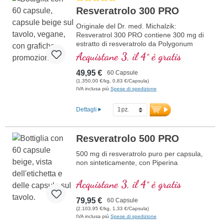
Resveratrolo 300 PRO
Originale del Dr. med. Michalzik:
Resveratrol 300 PRO contiene 300 mg di
estratto di resveratrolo da Polygonum
cuspidatum e 5 mg di piperina per dose
Acquistane 3, il 4° è gratis
giornaliera (1 capsula). Questo estratto di
alta qualità è privo di additivi ed è prodotto
49,95 €
60 Capsule
in Germania. Il sigillo è privo di alluminio.
(1.350,00 €/kg, 0,83 €/Capsula)
IVA inclusa più
Spese di spedizione
ulteriori informazioni su Resveratrol
300 PRO
Dettagli
Resveratrolo 500 PRO
500 mg di resveratrolo puro per capsula,
non sinteticamente, con Piperina
Acquistane 3, il 4° è gratis
79,95 €
60 Capsule
(2.103,95 €/kg, 1,33 €/Capsula)
IVA inclusa più
Spese di spedizione