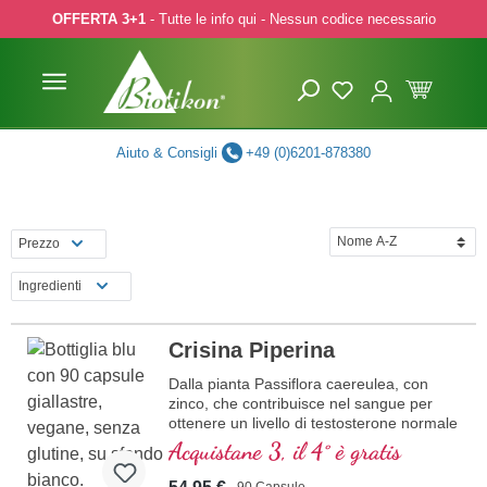
OFFERTA 3+1
- Tutte le info qui - Nessun codice necessario
p to main content
Skip to search
Skip to main navigation
Aiuto & Consigli
+49 (0)6201-878380
Prezzo
Ingredienti
Crisina Piperina
Dalla pianta Passiflora caereulea, con
zinco, che contribuisce nel sangue per
ottenere un livello di testosterone normale
e con Piperina
Acquistane 3, il 4° è gratis
90 Capsule