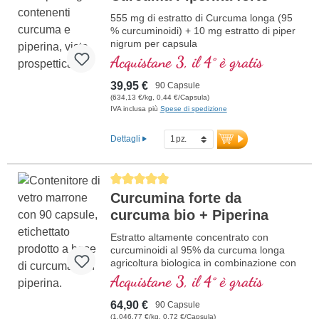
555 mg di estratto di Curcuma longa (95
% curcuminoidi) + 10 mg estratto di piper
nigrum per capsula
Acquistane 3, il 4° è gratis
39,95 €
90 Capsule
(634,13 €/kg, 0,44 €/Capsula)
IVA inclusa più
Spese di spedizione
Dettagli
Average rating of 5 out of 5 stars
Curcumina forte da
curcuma bio + Piperina
Estratto altamente concentrato con
curcuminoidi al 95% da curcuma longa
agricoltura biologica in combinazione con
estratto di pepe nero da agricoltura
Acquistane 3, il 4° è gratis
biologica, in vetro violetto di alta qualità
64,90 €
90 Capsule
(1.046,77 €/kg, 0,72 €/Capsula)