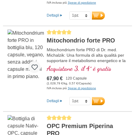
IVA inclusa più
Spese di spedizione
Dettagli
Average rating of 5 out of 5 stars
Mitochondrio forte PRO
Mitochondrium forte PRO di Dr. med.
Michalzik: Una formula di alta qualità per
supportare il metabolismo energetico e la
salute cellulare. Include NADH, Q10,
Acquistane 3, il 4° è gratis
Resveratrolo e Tiamina, che promuovono
il metabolismo energetico, oltre all'acido
67,90 €
120 Capsule
R-Alfa-Lipoico nella preziosa forma di
(1.028,79 €/kg, 0,57 €/Capsula)
Sodium-R-Lipoato. Sigillatura senza
IVA inclusa più
Spese di spedizione
alluminio e oltre 20 anni di esperienza
garantiscono la massima qualità.
Dettagli
Sviluppato da medici.
ulteriori informazioni su
Average rating of 5 out of 5 stars
Mitochondrium forte PRO
OPC Premium Piperina
PRO