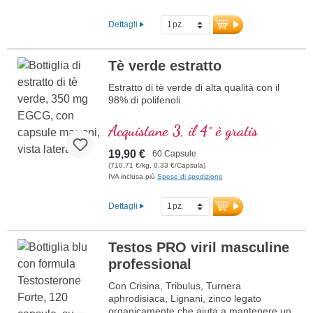
Dettagli
Tè verde estratto
Estratto di tè verde di alta qualità con il
98% di polifenoli
Acquistane 3, il 4° è gratis
19,90 €
60 Capsule
(710,71 €/kg, 0,33 €/Capsula)
IVA inclusa più
Spese di spedizione
Dettagli
Testos PRO viril masculine
professional
Con Crisina, Tribulus, Turnera
aphrodisiaca, Lignani, zinco legato
organicamente che aiuta a mantenere un