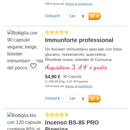
IVA inclusa più
Spese di spedizione
Dettagli
Average rating of 5 out of 5 stars
Immunforte professional
Un booster immunitario speciale con beta-
glucano, resveratrolo, quercetina,
Rhodiola rosea, estratto di Curcuma
longa, EGCG ed estratto di piperina.
Acquistane 3, il 4° è gratis
Vitamina D3, vitamina C, selenio e zinco
supportano un sistema immunitario sano.
54,90 €
90 Capsule
(1.168,09 €/kg, 0,61 €/Capsula)
IVA inclusa più
Spese di spedizione
Dettagli
Average rating of 5 out of 5 stars
Incenso BS-85 PRO
Piperina