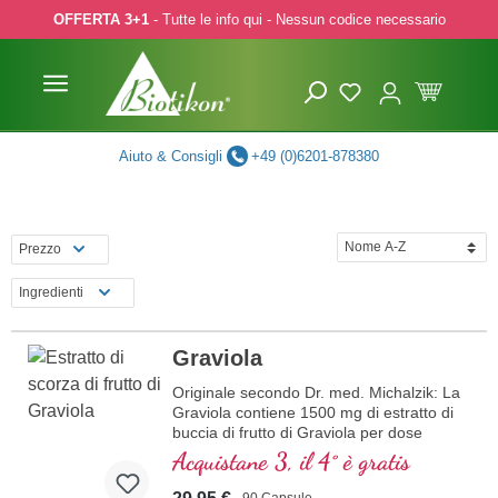
OFFERTA 3+1
- Tutte le info qui - Nessun codice necessario
p to main content
Skip to search
Skip to main navigation
Aiuto & Consigli
+49 (0)6201-878380
Prezzo
Ingredienti
Graviola
Originale secondo Dr. med. Michalzik: La
Graviola contiene 1500 mg di estratto di
buccia di frutto di Graviola per dose
giornaliera (3 capsule). Questa quantità è
Acquistane 3, il 4° è gratis
equivalente a 15000 mg di buccia di frutto
di Graviola fresca. Questo integratore
90 Capsule