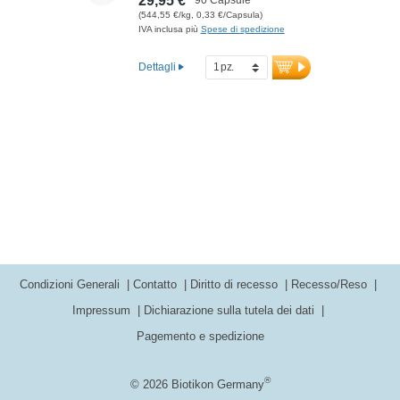
29,95 €
alimentare di alta qualità è privo di additivi
(544,55 €/kg, 0,33 €/Capsula)
ed è prodotto in Germania. Il sigillo è
IVA inclusa più
Spese di spedizione
senza alluminio.
Dettagli
Ulteriori informazioni su Graviola
Condizioni Generali
Contatto
Diritto di recesso
Recesso/Reso
Impressum
Dichiarazione sulla tutela dei dati
Pagemento e spedizione
®
© 2026 Biotikon Germany