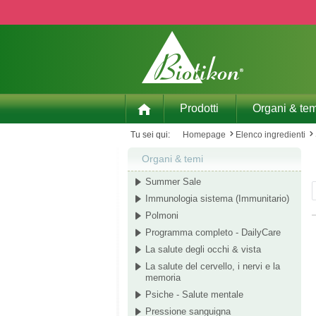
p to main content
Skip to search
Skip to main navigation
Prodotti
Organi & tem
Tu sei qui:
Homepage
Elenco ingredienti
Organi & temi
Summer Sale
Immunologia sistema (Immunitario)
Polmoni
Programma completo - DailyCare
La salute degli occhi & vista
La salute del cervello, i nervi e la
memoria
Psiche - Salute mentale
Pressione sanguigna