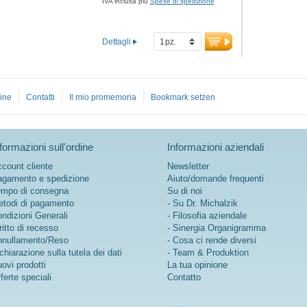
IVA inclusa più
Spese di spedizione
Dettagli
ine
Contatti
Il mio promemoria
Bookmark setzen
formazioni sull'ordine
Informazioni aziendali
count cliente
Newsletter
gamento e spedizione
Aiuto/domande frequenti
mpo di consegna
Su di noi
todi di pagamento
- Su Dr. Michalzik
ndizioni Generali
- Filosofia aziendale
ritto di recesso
- Sinergia Organigramma
nullamento/Reso
- Cosa ci rende diversi
chiarazione sulla tutela dei dati
- Team & Produktion
ovi prodotti
La tua opinione
ferte speciali
Contatto