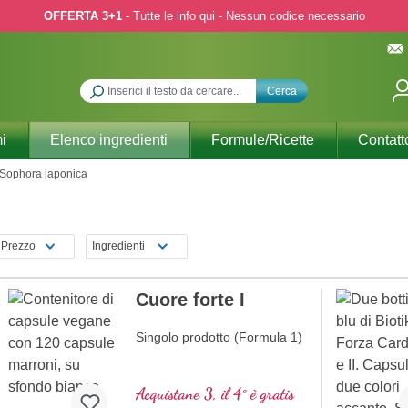
OFFERTA 3+1
- Tutte le info qui - Nessun codice necessario
Cerca
i
Elenco ingredienti
Formule/Ricette
Contatt
Sophora japonica
Prezzo
Ingredienti
Cuore forte I
Singolo prodotto (Formula 1)
Acquistane 3, il 4° è gratis