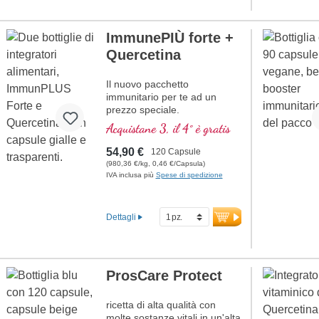
ImmunePIÙ forte +
Quercetina
Il nuovo pacchetto
immunitario per te ad un
prezzo speciale.
Acquistane 3, il 4° è gratis
54,90 €
120 Capsule
(980,36 €/kg, 0,46 €/Capsula)
IVA inclusa più
Spese di spedizione
Dettagli
ProsCare Protect
ricetta di alta qualità con
molte sostanze vitali in un'alta