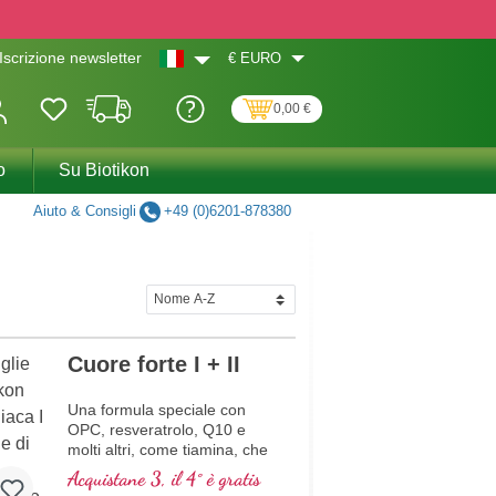
€
EURO
Iscrizione newsletter
0,00 €
o
Su Biotikon
Aiuto & Consigli
+49 (0)6201-878380
Cuore forte I + II
Una formula speciale con
OPC, resveratrolo, Q10 e
molti altri, come tiamina, che
contribuisce alla normale
Acquistane 3, il 4° è gratis
funzione cardiaca. (Formula 1