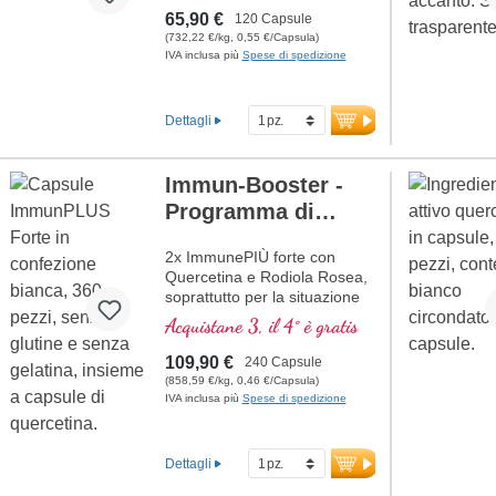
65,90 €
120 Capsule
(732,22 €/kg, 0,55 €/Capsula)
IVA inclusa più
Spese di spedizione
Dettagli
Immun-Booster -
Programma di
terapia
2x ImmunePIÙ forte con
Quercetina e Rodiola Rosea,
soprattutto per la situazione
attuale, a un prezzo scontato.
Acquistane 3, il 4° è gratis
La formula contiene selenio,
zinco, vitamine C e D che
109,90 €
240 Capsule
contribuiscono al normale
(858,59 €/kg, 0,46 €/Capsula)
funzionamento di un sano
IVA inclusa più
Spese di spedizione
sistema immunitario.
Dettagli