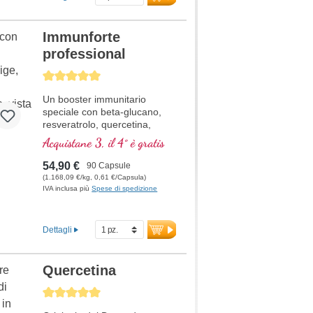
Immunforte
professional
Average rating of 5 out of 5 stars
Un booster immunitario
speciale con beta-glucano,
resveratrolo, quercetina,
Rhodiola rosea, estratto di
Acquistane 3, il 4° è gratis
Curcuma longa, EGCG ed
estratto di piperina. Vitamina
54,90 €
90 Capsule
D3, vitamina C, selenio e
(1.168,09 €/kg, 0,61 €/Capsula)
zinco supportano un sistema
IVA inclusa più
Spese di spedizione
immunitario sano.
Dettagli
Quercetina
Average rating of 5 out of 5 stars