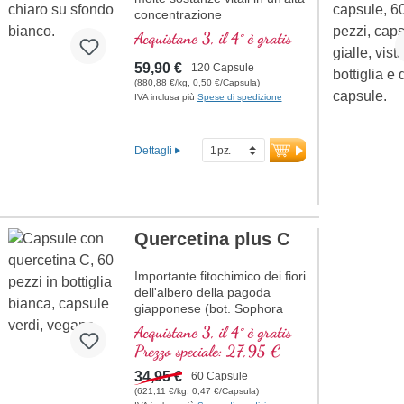
concentrazione
Acquistane 3, il 4° è gratis
59,90 €
120 Capsule
(880,88 €/kg, 0,50 €/Capsula)
IVA inclusa più
Spese di spedizione
Dettagli
Quercetina plus C
Importante fitochimico dei fiori
dell'albero della pagoda
giapponese (bot. Sophora
japonica) con quercetina pura
Acquistane 3, il 4° è gratis
al 95% combinata con
Prezzo speciale: 27,95 €
vitamina C adatta allo
stomaco.
34,95 €
60 Capsule
(621,11 €/kg, 0,47 €/Capsula)