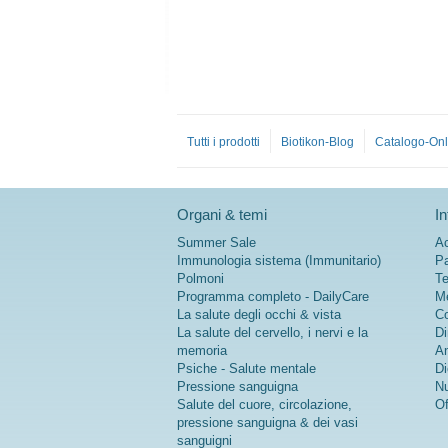
Tutti i prodotti
Biotikon-Blog
Catalogo-Onl
Organi & temi
In
Summer Sale
Ac
Immunologia sistema (Immunitario)
Pa
Polmoni
Te
Programma completo - DailyCare
Me
La salute degli occhi & vista
Co
La salute del cervello, i nervi e la
Di
memoria
An
Psiche - Salute mentale
Di
Pressione sanguigna
Nu
Salute del cuore, circolazione,
Of
pressione sanguigna & dei vasi
sanguigni