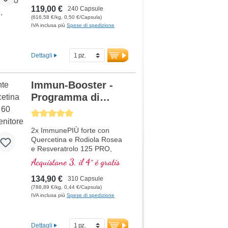
e Formula 2)
119,00 €
240 Capsule
(616,58 €/kg, 0,50 €/Capsula)
IVA inclusa più
Spese di spedizione
Dettagli
Immun-Booster -
Programma di
terapia +
Average rating of 5 out of 5 stars
Resveratrolo
2x ImmunePIÙ forte con
Quercetina e Rodiola Rosea
e Resveratrolo 125 PRO,
soprattutto per la situazione
Acquistane 3, il 4° è gratis
attuale a un prezzo scontato.
La formula contiene selenio,
134,90 €
310 Capsule
zinco, vitamine C e D che
(788,89 €/kg, 0,44 €/Capsula)
contribuiscono al normale
IVA inclusa più
Spese di spedizione
funzionamento di un sano
sistema immuni
Dettagli