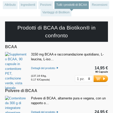
Attributo
Ingredienti
Porzioni
Tutti i prodotti di BCAA
Recensioni
Vantaggi di Biotikon
Prodotti di BCAA da Biotikon® in
confronto
BCAA
3150 mg BCAA e raccomandazione quotidiano, L-
leucina, L-iso…
14,95 €
Dettagli del prodotto
90 Capsule
(137,16 €/kg,
0,17 €/Capsula)
Polvere di BCAA
Polvere di BCAA, altamente pura e vegana, con un
rapporto o…
24,95 €
Dettagli del prodotto