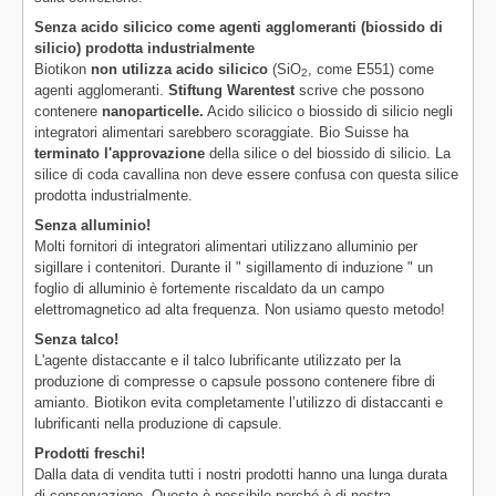
Senza acido silicico come agenti agglomeranti (biossido di
silicio) prodotta industrialmente
Biotikon
non utilizza acido silicico
(SiO
, come E551) come
2
agenti agglomeranti.
Stiftung Warentest
scrive che possono
contenere
nanoparticelle.
Acido silicico o biossido di silicio negli
integratori alimentari sarebbero scoraggiate. Bio Suisse ha
terminato l'approvazione
della silice o del biossido di silicio. La
silice di coda cavallina non deve essere confusa con questa silice
prodotta industrialmente.
Senza alluminio!
Molti fornitori di integratori alimentari utilizzano alluminio per
sigillare i contenitori. Durante il " sigillamento di induzione " un
foglio di alluminio è fortemente riscaldato da un campo
elettromagnetico ad alta frequenza. Non usiamo questo metodo!
Senza talco!
L'agente distaccante e il talco lubrificante utilizzato per la
produzione di compresse o capsule possono contenere fibre di
amianto. Biotikon evita completamente l’utilizzo di distaccanti e
lubrificanti nella produzione di capsule.
Prodotti freschi!
Dalla data di vendita tutti i nostri prodotti hanno una lunga durata
di conservazione. Questo è possibile perché è di nostra