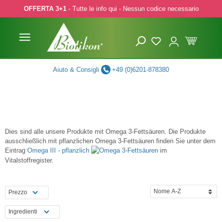
OFFERTA 3+1
- Tutte le info qui - Nessun codice necessario
p to main content
Skip to search
Skip to main navigation
Aiuto & Consigli
+49 (0)6201-878380
Dies sind alle unsere Produkte mit Omega 3-Fettsäuren. Die Produkte
ausschließlich mit pflanzlichen Omega 3-Fettsäuren finden Sie unter dem
Eintrag
Omega III - pflanzlich
im
Vitalstoffregister.
Prezzo
Ingredienti