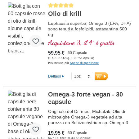
alghe Omega-3 vegano di alta qualità con
Average rating of 5 out of 5 stars
contenuto naturale di EPA e DHA –
Olio di krill
un’alternativa vegetale all’olio di pesce.
maggiori informazioni sull’olio di
Euphausia superba, Omega 3 (EPA, DHA)
alghe Omega-3
sono tenuti a fosfolipidi, astaxantina 500
ug
Acquistane 3, il 4° è gratis
59,95 €
60 Capsule
(1.620,27 €/kg, 1,00 €/Capsula)
IVA inclusa più
Spese di spedizione
Dettagli
Omega-3 forte vegan - 30
capsule
Originale del Dr. med. Michalzik: Olio di
microalghe Omega-3 vegetale ad alta
purezza da Schizochytrium sp. Omega-3
forte vegan contiene 860 mg di DHA e
19,95 €
60 Capsule
436 mg di EPA per dose giornaliera (2
(475,00 €/kg, 0,33 €/Capsula)