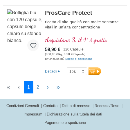
ProsCare Protect
ricetta di alta qualità con molte sostanze
vitali in un'alta concentrazione
Acquistane 3, il 4° è gratis
59,90 €
120 Capsule
(880,88 €/kg, 0,50 €/Capsula)
IVA inclusa più
Spese di spedizione
Dettagli
Page
Page
1
2
Condizioni Generali
Contatto
Diritto di recesso
Recesso/Reso
Impressum
Dichiarazione sulla tutela dei dati
Pagemento e spedizione