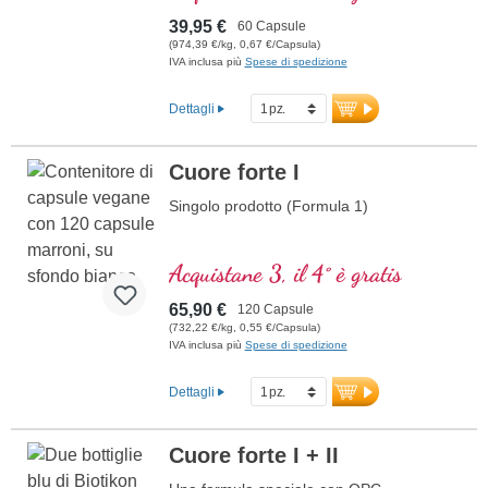
nella sintesi e nel metabolismo di diversi
neurotrasmettitori. Vitamine B bioattivo!
39,95 €
60 Capsule
(974,39 €/kg, 0,67 €/Capsula)
IVA inclusa più
Spese di spedizione
Dettagli
Cuore forte I
Singolo prodotto (Formula 1)
Acquistane 3, il 4° è gratis
65,90 €
120 Capsule
(732,22 €/kg, 0,55 €/Capsula)
IVA inclusa più
Spese di spedizione
Dettagli
Cuore forte I + II