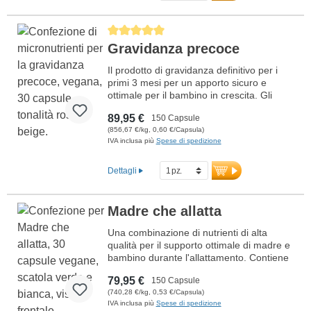
Germania. Costantemente senza olio di
pesce e con sigillatura priva di alluminio.
Maggiori informazioni sulla
Average rating of 5 out of 5 stars
gravidanza dal 4° al 9° mese
Gravidanza precoce
Il prodotto di gravidanza definitivo per i
primi 3 mesi per un apporto sicuro e
ottimale per il bambino in crescita. Gli
acidi grassi Omega-3 sono vegani, quindi
89,95 €
150 Capsule
non si utilizza olio di pesce. Con vitamine
(856,67 €/kg, 0,60 €/Capsula)
bioattive, estremamente importanti
IVA inclusa più
Spese di spedizione
durante la gravidanza. L'apporto ottimale
per i primi tre mesi di gravidanza. Con
acido folico in forma bioattiva, ferro, calcio
Dettagli
e DHA per supportare lo sviluppo sano del
bambino. Sviluppato da medici, prodotto
in Germania con sigillatura priva di
Madre che allatta
alluminio.
Una combinazione di nutrienti di alta
Ulteriori informazioni sulla
qualità per il supporto ottimale di madre e
gravidanza precoce 1°-3° mese
bambino durante l'allattamento. Contiene
acido folico bioattivo, ferro, calcio e
79,95 €
150 Capsule
vitamina D3 per la divisione cellulare, la
(740,28 €/kg, 0,53 €/Capsula)
formazione del sangue e la salute delle
IVA inclusa più
Spese di spedizione
ossa. Omega-3 ad alto dosaggio con DHA