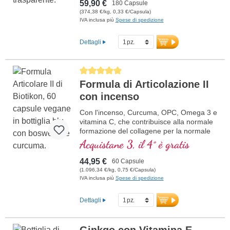
cartilaginea in una composizione ottimale.
59,90 €
180 Capsule
(374,38 €/kg, 0,33 €/Capsula)
IVA inclusa più
Spese di spedizione
Dettagli
Average rating of 5 out of 5 stars
Formula di Articolazione II
con incenso
Con l'incenso, Curcuma, OPC, Omega 3 e
vitamina C, che contribuisce alla normale
formazione del collagene per la normale
funzione della cartilaginea. Per la cura
Acquistane 3, il 4° è gratis
specifica delle strutture articolari
cartilaginea.
44,95 €
60 Capsule
(1.096,34 €/kg, 0,75 €/Capsula)
IVA inclusa più
Spese di spedizione
Dettagli