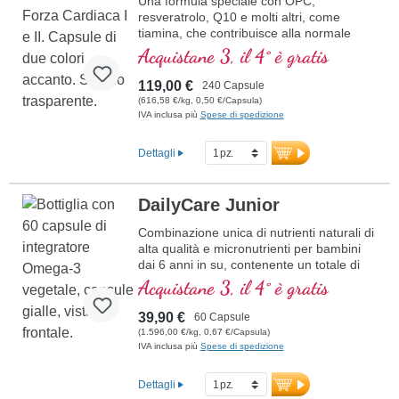
Una formula speciale con OPC,
resveratrolo, Q10 e molti altri, come
tiamina, che contribuisce alla normale
funzione cardiaca. (Formula 1 e Formula
Acquistane 3, il 4° è gratis
2)
119,00 €
240 Capsule
(616,58 €/kg, 0,50 €/Capsula)
IVA inclusa più
Spese di spedizione
Dettagli
DailyCare Junior
Combinazione unica di nutrienti naturali di
alta qualità e micronutrienti per bambini
dai 6 anni in su, contenente un totale di
20 nutrienti essenziali per il vostro
Acquistane 3, il 4° è gratis
bambino.
39,90 €
60 Capsule
(1.596,00 €/kg, 0,67 €/Capsula)
IVA inclusa più
Spese di spedizione
Dettagli