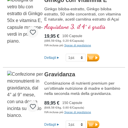
Ginkgo con Vitamina E
Ginkgo biloba-estratto, Ginkgo biloba
estratto, 50 volte concentrati, con vitamina
E naturale, acetil carnitina estratto di Açaí
Acquistane 3, il 4° è gratis
19,95 €
100 Capsule
(486,59 €/kg, 0,20 €/Capsula)
IVA inclusa più
Spese di spedizione
Dettagli
Gravidanza
Combinazione di nutrienti premium per
un'ottimale nutrizione di madre e bambino
nella seconda metà della gravidanza.
Contiene acido folico bioattivo, ferro,
89,95 €
150 Capsule
calcio e vitamina D3 per la crescita dei
(848,58 €/kg, 0,60 €/Capsula)
tessuti materni, oltre a DHA da olio
IVA inclusa più
Spese di spedizione
omega-3 vegano per supportare lo
sviluppo cerebrale e visivo del bambino.
Sviluppato da medici, prodotto in
Dettagli