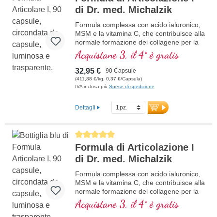
di Dr. med. Michalzik
Formula complessa con acido ialuronico,
MSM e la vitamina C, che contribuisce alla
normale formazione del collagene per la
normale funzione della cartilaginea. Per la
Acquistane 3, il 4° è gratis
cura specifica delle strutture articolari
cartilaginea in una composizione ottimale.
32,95 €
90 Capsule
(411,88 €/kg, 0,37 €/Capsula)
IVA inclusa più
Spese di spedizione
Dettagli
Average rating of 5 out of 5 stars
Formula di Articolazione I
di Dr. med. Michalzik
Formula complessa con acido ialuronico,
MSM e la vitamina C, che contribuisce alla
normale formazione del collagene per la
normale funzione della cartilaginea. Per la
Acquistane 3, il 4° è gratis
cura specifica delle strutture articolari