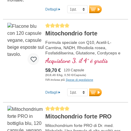
supporta lo sviluppo normale del cervello
e degli occhi del neonato. Sviluppato da
Dettagli
medici, prodotto in Germania – 100%
vegano e senza additivi artificiali.
Maggiori informazioni per Madri che
Average rating of 5 out of 5 stars
Allattano – Allattamento
Mitochondrio forte
Formula speciale con Q10, Acetil-L-
Carntina, NADH, Rhodiola rosea,
Fosfatidilserina, Glutatione, Cordyceps e
rame, che contribuisce al normale
Acquistane 3, il 4° è gratis
metabolismo di energia (sotto forma di
ATP nella catena respiratoria cellulare).
59,70 €
120 Capsule
(918,46 €/kg, 0,50 €/Capsula)
IVA inclusa più
Spese di spedizione
Dettagli
Average rating of 5 out of 5 stars
Mitochondrio forte PRO
Mitochondrium forte PRO di Dr. med.
Michalzik: Una formula di alta qualità per