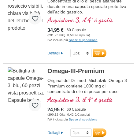
Concentrato di olio di pesce altamente
dosato in una capsula speciale protettiva
dell'acido gastrico.
Acquistane 3, il 4° è gratis
34,95 €
60 Capsule
(291,25 €/kg, 0,58 €/Capsula)
IVA inclusa più
Spese di spedizione
Dettagli
Omega-III-Premium
Original del Dr. med. Michalzik: Omega-3
Premium contiene 1000 mg di
concentrato di olio di pesce per dose
giornaliera (1 capsula), di cui 360 mg di
Acquistane 3, il 4° è gratis
EPA e 240 mg di DHA. Questo integratore
alimentare di alta qualità è ricco di acidi
24,95 €
60 Capsule
grassi omega-3, privo di additivi e
(290,12 €/kg, 0,42 €/Capsula)
prodotto in Germania. La sigillatura è
IVA inclusa più
Spese di spedizione
priva di alluminio.
ulteriori informazioni su Omega-3
Dettagli
Premium