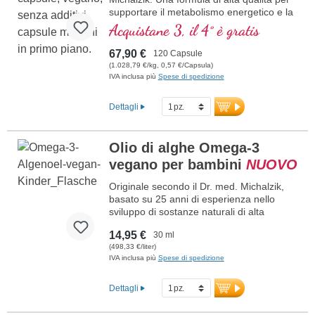
supportare il metabolismo energetico e la
salute cellulare. Include NADH, Q10,
Acquistane 3, il 4° è gratis
Resveratrolo e Tiamina, che promuovono
il metabolismo energetico, oltre all'acido
67,90 €
120 Capsule
R-Alfa-Lipoico nella preziosa forma di
(1.028,79 €/kg, 0,57 €/Capsula)
Sodium-R-Lipoato. Sigillatura senza
IVA inclusa più
Spese di spedizione
alluminio e oltre 20 anni di esperienza
garantiscono la massima qualità.
Dettagli
Sviluppato da medici.
ulteriori informazioni su
Olio di alghe Omega-3
Mitochondrium forte PRO
vegano per bambini
NUOVO
Originale secondo il Dr. med. Michalzik,
basato su 25 anni di esperienza nello
sviluppo di sostanze naturali di alta
qualità. 528 - 1.056 mg di olio di alghe
14,95 €
30 ml
Omega-3 ad alta purezza, proveniente
(498,33 €/liter)
dalla microalga Schizochytrium sp., per
IVA inclusa più
Spese di spedizione
dose giornaliera (15 - 30 gocce), con 238
- 476 mg di acidi grassi Omega-3, di cui
80 - 160 mg di EPA e 158 - 316 mg di
Dettagli
DHA.
Dosaggio semplice con pipetta. Olio di