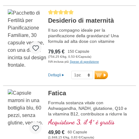
Average rating of 5 out of 5 stars
Desiderio di maternità
Il tuo compagno ideale per la
pianificazione della gravidanza! Una
formula ad alta dose con vitamine
bioattive, minerali preziosi e Omega-3
79,95 €
150 Capsule
completamente vegetale per supportare
(754,25 €/kg, 0,53 €/Capsula)
la fertilità e preparare in modo ottimale il
IVA inclusa più
Spese di spedizione
corpo alla gravidanza. Sviluppato da
medici, con oltre 20 anni di esperienza –
100% vegano, senza additivi artificiali e
Dettagli
prodotto secondo i più alti standard di
qualità in Germania. Sigillatura senza
alluminio, senza olio di pesce.
Fatica
Ulteriori informazioni sul Desiderio di
Formula sostanza vitale con
bambini – Fertilità
Ashwagandha, NADH, glutatione, Q10 e
la vitamina B12, contribuisce a ridurre la
stanchezza e la fatica.
Acquistane 3, il 4° è gratis
49,90 €
60 Capsule
(1.848,15 €/kg, 0,83 €/Capsula)