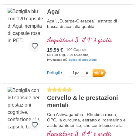
Açaí
Açaí, „Euterpe-Oleracea”, estratto di
bacca di acai alta qualità
Acquistane 3, il 4° è gratis
19,95 €
100 Capsule
(391,18 €/kg, 0,20 €/Capsula)
IVA inclusa più
Spese di spedizione
Dettagli
Average rating of 5 out of 5 stars
Cervello & le prestazioni
mentali
Con Ashwagandha , Rhodiola rosea,
OPC, la curcuma, estratto di rosmarino e
acido pantotenico, che contribuisce alla
normale prestazioni mentali ed è coinvolto
Acquistane 3, il 4° è gratis