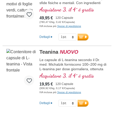
sfide fisiche e mentali. Con ingredienti
potenti come Ashwagandha, Maca,
Acquistane 3, il 4° è gratis
Cordyceps e vitamina B12 bioattiva,
questo prodotto supporta la normale
49,95 €
120 Capsule
funzione del sistema nervoso, la psiche e
(780,47 €/kg, 0,42 €/Capsula)
il metabolismo energetico. La vitamina
IVA inclusa più
Spese di spedizione
B12 aiuta inoltre a ridurre stanchezza e
affaticamento. La Teanina promuove la
Dettagli
produzione di onde alfa nel cervello, attive
durante la meditazione e che conducono
a uno stato di rilassamento con elevata
Teanina
NUOVO
chiarezza mentale e focalizzazione.
Vegano, senza additivi e prodotto in
Le capsule di L-teanina secondo il Dr.
Germania – con oltre 20 anni di
med. Michalzik forniscono 100–200 mg di
esperienza nello sviluppo di nutrienti.
L-teanina per dose giornaliera, ottenuta
Sigillatura senza alluminio garantisce la
da un estratto di tè verde di alta qualità e
Acquistane 3, il 4° è gratis
massima purezza e qualità.
a basso contenuto di caffeina, e
contengono inoltre magnesio in forma
19,95 €
120 Capsule
ulteriori informazioni su Alpha Mood
organica (bisglicinato di magnesio). Il tè
(306,92 €/kg, 0,17 €/Capsula)
Pro Level
verde (Camellia sinensis) è apprezzato in
IVA inclusa più
Spese di spedizione
Asia da secoli ed è noto per il suo
contenuto di L-teanina – un amminoacido
Dettagli
naturale presente esclusivamente in
questa pianta. Il nostro estratto di tè verde