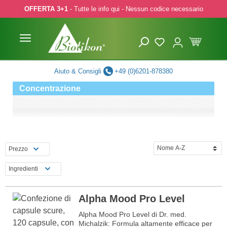
OFFERTA 3+1
- Tutte le info qui - Nessun codice necessario
p to main content
Skip to search
Skip to main navigation
Aiuto & Consigli
+49 (0)6201-878380
Concentrazione
Prezzo
Ingredienti
Alpha Mood Pro Level
Alpha Mood Pro Level di Dr. med.
Michalzik: Formula altamente efficace per