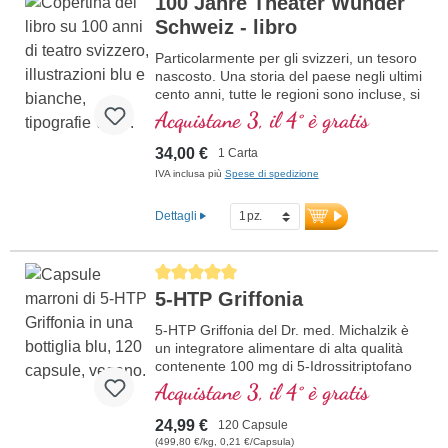
100 Jahre Theater Wunder
Schweiz - libro
Particolarmente per gli svizzeri, un tesoro
nascosto. Una storia del paese negli ultimi
cento anni, tutte le regioni sono incluse, si
impara a conoscere la Svizzera in un
Acquistane 3, il 4° è gratis
modo nuovo e sorprendente.
34,00 €
1 Carta
IVA inclusa più
Spese di spedizione
Dettagli
Average rating of 5 out of 5 stars
5-HTP Griffonia
5-HTP Griffonia del Dr. med. Michalzik è
un integratore alimentare di alta qualità
contenente 100 mg di 5-Idrossitriptofano
(5-HTP) da 333 mg di fagiolo nero
Acquistane 3, il 4° è gratis
africano (Griffonia simplicifolia), senza
additivi, di qualità altamente pura.
24,99 €
120 Capsule
(499,80 €/kg, 0,21 €/Capsula)