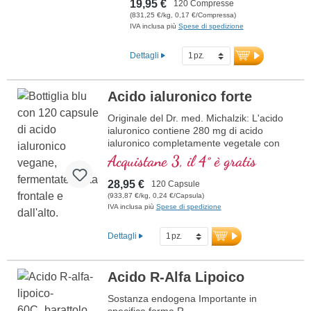
19,95 €
120 Compresse
particolarmente ben assorbito
(831,25 €/kg, 0,17 €/Compressa)
dall'organismo. L'acido folico
IVA inclusa più
Spese di spedizione
contribuisce alla normale formazione
del sangue e alla funzione del
Dettagli
sistema immunitario. Privo di
qualsiasi additivo, il prodotto è
confezionato in un sigillo privo di
Acido ialuronico forte
alluminio. Prodotto in Germania
secondo i più alti standard di qualità.
Originale del Dr. med. Michalzik: L'acido
ulteriori informazioni sull’acido
ialuronico contiene 280 mg di acido
folico
ialuronico completamente vegetale con
una dimensione particellare ottimale di
Acquistane 3, il 4° è gratis
500K Dalton per dose giornaliera (1
capsula). Questo integratore alimentare di
28,95 €
120 Capsule
alta qualità è prodotto in Germania ed è
(933,87 €/kg, 0,24 €/Capsula)
privo di additivi.
IVA inclusa più
Spese di spedizione
ulteriori informazioni sull'acido
Dettagli
ialuronico
Acido R-Alfa Lipoico
Sostanza endogena Importante in
specifica forma R