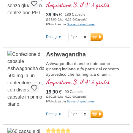
Acquistane 3, il 4° è gratis
39,95 €
180 Capsule
(324,80 €/kg, 0,22 €/Capsula)
IVA inclusa più
Spese di spedizione
Dettagli
Ashwagandha
Ashwagandha è anche noto come
ginseng indiano e fa parte del concetto
ayurvedico che ha migliaia di anni,
contiene il 5% di witanolidi
Acquistane 3, il 4° è gratis
19,90 €
90 Capsule
(280,28 €/kg, 0,22 €/Capsula)
IVA inclusa più
Spese di spedizione
Dettagli
Average rating of 5 out of 5 stars