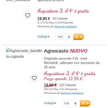
Acquistane 3, il 4° è gratis
19,95 €
60 Capsule
(1.173,53 €/kg, 0,33 €/Capsula)
IVA inclusa più
Spese di spedizione
Dettagli
Agnocasto
NUOVO
Originale secondo il Dr. med.
Michalzik, utilizzato con successo da
25 anni.
10 mg di estratto di agnocasto
Acquistane 3, il 4° è gratis
altamente puro (*Vitex agnus-castus*)
Prezzo speciale: 12,95 €
con 5 % di vitexina per capsula e per
dose giornaliera.
19,95 €
120 Capsule
Estratto di agnocasto di alta qualità
(281,52 €/kg, 0,11 €/Capsula)
ottenuto dai frutti accuratamente
IVA inclusa più
Spese di spedizione
selezionati della pianta *Vitex agnus-
castus*. Il contenuto standardizzato
Dettagli
del 5 % di vitexina garantisce una