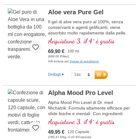
qualità controllata e una purezza
costante. Il prodotto convince per la
Aloe vera Pure Gel
sua origine naturale e per la
lavorazione delicata che consente di
Il gel di aloe vera puro al 100%, senza
ottenere un estratto vegetale di
conservanti e agenti gelificanti, viene
qualità superiore.
assorbito molto rapidamente dalla pelle.
Involucri delle capsule vegani e
Dall'aloe vera fresca (senza polvere) con
Acquistane 3, il 4° è gratis
ipoallergenici, prodotti senza PEG e
acqua esagonale.
senza carragenina.
69,90 €
100 ml
Utilizzato con successo da molti clienti
(699,00 €/liter)
da 25 anni.
IVA inclusa più
Spese di spedizione
Senza additivi, massima purezza e
biodisponibilità ottimale.
Dettagli
La sigillatura è priva di alluminio.
Sviluppato da medici, prodotto in uno
stabilimento di produzione interno in
Alpha Mood Pro Level
Germania.
Alpha Mood Pro Level di Dr. med.
Maggiori informazioni
Michalzik: Formula altamente efficace per
sull’agnocasto
sfide fisiche e mentali. Con ingredienti
potenti come Ashwagandha, Maca,
Acquistane 3, il 4° è gratis
Cordyceps e vitamina B12 bioattiva,
questo prodotto supporta la normale
49,95 €
120 Capsule
funzione del sistema nervoso, la psiche e
(780,47 €/kg, 0,42 €/Capsula)