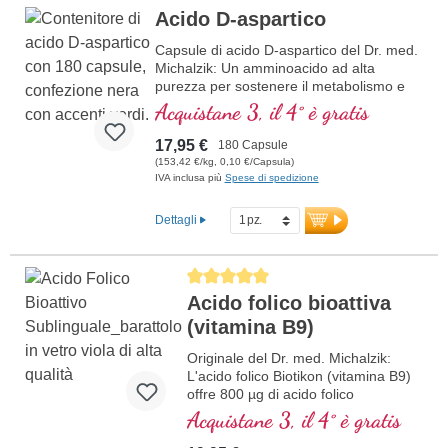
Maggiori informazioni sull’acido alfa-
Acido D-aspartico
lipoico
Capsule di acido D-aspartico del Dr. med.
Michalzik: Un amminoacido ad alta
purezza per sostenere il metabolismo e
l’equilibrio ormonale. Perfette per sportivi
Acquistane 3, il 4° è gratis
e persone con elevate esigenze fisiche e
mentali. Vegane, ipoallergeniche e senza
17,95 €
180 Capsule
additivi.
(153,42 €/kg, 0,10 €/Capsula)
maggiori informazioni sull’acido D-
IVA inclusa più
Spese di spedizione
aspartico
Dettagli
Average rating of 5 out of 5 stars
Acido folico bioattiva
(vitamina B9)
Originale del Dr. med. Michalzik:
L'acido folico Biotikon (vitamina B9)
offre 800 µg di acido folico
biologicamente attivo per
Acquistane 3, il 4° è gratis
compressa, sotto forma di
metiltetraidrofolato (5-MTHF),