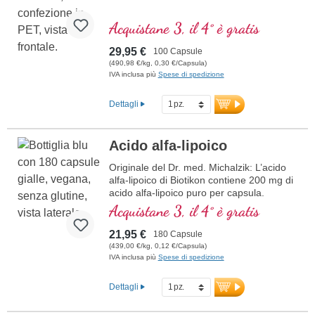
Acquistane 3, il 4° è gratis
29,95 €
100 Capsule
(490,98 €/kg, 0,30 €/Capsula)
IVA inclusa più
Spese di spedizione
Dettagli
Acido alfa-lipoico
Originale del Dr. med. Michalzik: L’acido
alfa-lipoico di Biotikon contiene 200 mg di
acido alfa-lipoico puro per capsula.
Questa sostanza versatile è attiva sia in
Acquistane 3, il 4° è gratis
ambienti idrosolubili che liposolubili ed è
prodotta in Germania secondo i più alti
21,95 €
180 Capsule
standard di qualità. Priva di qualsiasi
(439,00 €/kg, 0,12 €/Capsula)
additivo, con sigillo senza alluminio e
IVA inclusa più
Spese di spedizione
adatta ai vegani, questo prodotto offre un
integratore di alta qualità per le esigenze
Dettagli
quotidiane.