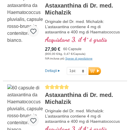
Astaxanthina di Dr. med.
Michalzik
Originale del Dr. med. Michalzik:
L’astaxantina contiene 4 mg di
astaxantina e 400 mg di Haematococcus
pluvialis per dose giornaliera (1 capsula).
Acquistane 3, il 4° è gratis
Questo estratto di alta qualità è ricco di
antiossidanti e privo di additivi. Il sigillo è
27,90 €
60 Capsule
privo di alluminio.
(900,00 €/kg, 0,47 €/Capsula)
IVA inclusa più
Spese di spedizione
maggiori informazioni
sull’Astaxantina
Dettagli
Average rating of 5 out of 5 stars
Astaxanthina di Dr. med.
Michalzik
Originale del Dr. med. Michalzik:
L’astaxantina contiene 4 mg di
astaxantina e 400 mg di Haematococcus
pluvialis per dose giornaliera (1 capsula).
Acquistane 3, il 4° è gratis