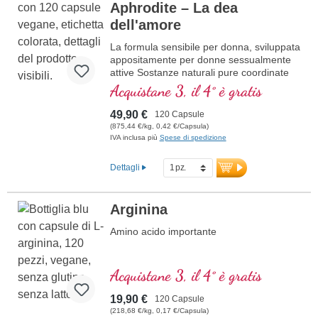
Aphrodite – La dea
glucosamina, condroitina e acidi grassi
omega-3. Favorisce la formazione della
dell'amore
cartilagine, allevia i dolori articolari e
rafforza il sistema immunitario.
La formula sensibile per donna, sviluppata
Perfettamente dosabile, senza additivi e
appositamente per donne sessualmente
100% pura.
attive Sostanze naturali pure coordinate
per sostenere la tua femminilità.
Acquistane 3, il 4° è gratis
maggiori informazioni sulla polvere
di cozza verde
49,90 €
120 Capsule
(875,44 €/kg, 0,42 €/Capsula)
IVA inclusa più
Spese di spedizione
Dettagli
Arginina
Amino acido importante
Acquistane 3, il 4° è gratis
19,90 €
120 Capsule
(218,68 €/kg, 0,17 €/Capsula)