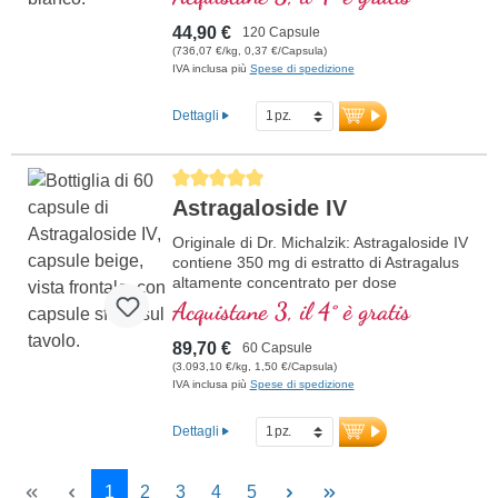
Questo estratto di alta qualità è ricco di
antiossidanti e privo di additivi. Il sigillo è
44,90 €
120 Capsule
privo di alluminio.
(736,07 €/kg, 0,37 €/Capsula)
IVA inclusa più
Spese di spedizione
maggiori informazioni
sull’Astaxantina
Dettagli
Average rating of 5 out of 5 stars
Astragaloside IV
Originale di Dr. Michalzik: Astragaloside IV
contiene 350 mg di estratto di Astragalus
altamente concentrato per dose
giornaliera (1 capsula), di cui 50 mg di
Acquistane 3, il 4° è gratis
Astragaloside IV puro. Questo estratto
concentrato 50 volte è derivato da
89,70 €
60 Capsule
Astragalus membranaceus ed è ideale
(3.093,10 €/kg, 1,50 €/Capsula)
per chi desidera migliorare naturalmente
IVA inclusa più
Spese di spedizione
la propria vitalità.
Dettagli
ulteriori informazioni su
Astragaloside IV
Page
Page
Page
Page
Page
1
2
3
4
5