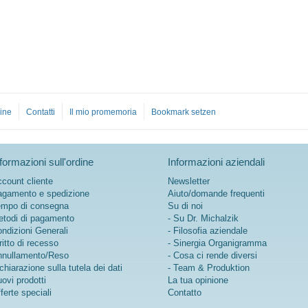
ine
Contatti
Il mio promemoria
Bookmark setzen
formazioni sull'ordine
Informazioni aziendali
count cliente
Newsletter
gamento e spedizione
Aiuto/domande frequenti
mpo di consegna
Su di noi
todi di pagamento
- Su Dr. Michalzik
ndizioni Generali
- Filosofia aziendale
ritto di recesso
- Sinergia Organigramma
nullamento/Reso
- Cosa ci rende diversi
chiarazione sulla tutela dei dati
- Team & Produktion
ovi prodotti
La tua opinione
ferte speciali
Contatto