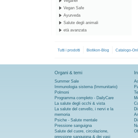
Veganer
Vegan Safe
Ayurveda
Salute degli animali
età avanzata
Tutti i prodotti
Biotikon-Blog
Catalogo-Onl
Organi & temi
In
Summer Sale
Ac
Immunologia sistema (Immunitario)
Pa
Polmoni
Te
Programma completo - DailyCare
Me
La salute degli occhi & vista
Co
La salute del cervello, i nervi e la
Di
memoria
An
Psiche - Salute mentale
Di
Pressione sanguigna
Nu
Salute del cuore, circolazione,
Of
pressione sanguigna & dei vasi