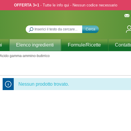
OFFERTA 3+1
- Tutte le info qui - Nessun codice necessario
Cerca
i
Elenco ingredienti
Formule/Ricette
Contatt
Acido gamma-ammino-butirrico
Nessun prodotto trovato.