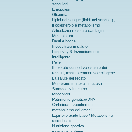
sanguigni
Emopoiesi
Glicemia
Lipidi nel sangue (lipidi nel sangue ) ,
il colesterolo e metabolismo
Articolazioni, ossa e cartilagini
Muscolatura
Denti e bocca
Invecchiare in salute
Longevity & Invecciamento
intelligente
Pelle
Il tessuto connettivo / salute dei
tessuti, tessuto connettivo collagene
La salute del fegato
Membrane mucose - mucosa
Stomaco & intestino
Mitocondri
Patrimonio genetico/DNA
Carboidrati, zuccheri e il
metabolismo dei grassi
Equilibrio acido-base / Metabolismo
acido-base
Nutrizione sportiva
inoacidi e proteine