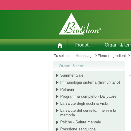
p to main content
Skip to search
Skip to main navigation
Prodotti
Organi & tem
Tu sei qui:
Homepage
Elenco ingredienti
Organi & temi
Summer Sale
Immunologia sistema (Immunitario)
Polmoni
Programma completo - DailyCare
La salute degli occhi & vista
La salute del cervello, i nervi e la
memoria
Psiche - Salute mentale
Pressione sanguigna