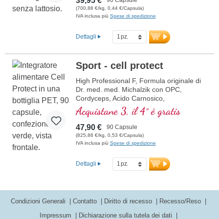
39,95 €
(700,88 €/kg, 0,44 €/Capsula)
IVA inclusa più
Spese di spedizione
Dettagli
Sport - cell protect
High Professional F, Formula originale di
Dr. med. med. Michalzik con OPC,
Cordyceps, Acido Carnosico,
Resveratrolo, Q10, Glutatione, NADH,
Acquistane 3, il 4° è gratis
Omega 3, Melograno e Vitamina C pura.
47,90 €
90 Capsule
(825,86 €/kg, 0,53 €/Capsula)
IVA inclusa più
Spese di spedizione
Dettagli
Condizioni Generali
Contatto
Diritto di recesso
Recesso/Reso
Impressum
Dichiarazione sulla tutela dei dati