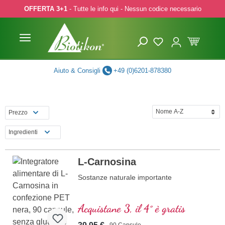
OFFERTA 3+1
- Tutte le info qui - Nessun codice necessario
p to main content
Skip to search
Skip to main navigation
Aiuto & Consigli
+49 (0)6201-878380
Prezzo
Ingredienti
L-Carnosina
Sostanze naturale importante
Acquistane 3, il 4° è gratis
90 Capsule