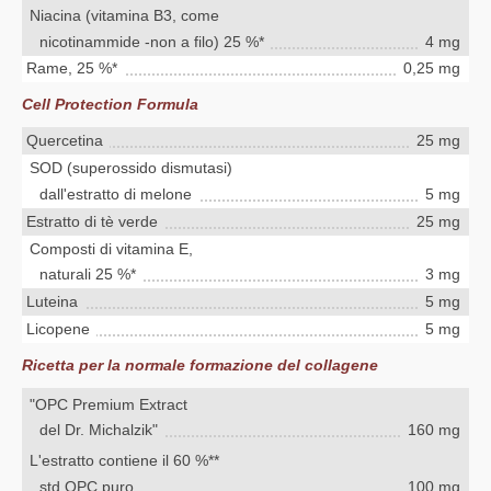
Niacina (vitamina B3, come
nicotinammide -non a filo) 25 %*
4 mg
Rame, 25 %*
0,25 mg
Cell Protection Formula
Quercetina
25 mg
SOD (superossido dismutasi)
dall'estratto di melone
5 mg
Estratto di tè verde
25 mg
Composti di vitamina E,
naturali 25 %*
3 mg
Luteina
5 mg
Licopene
5 mg
Ricetta per la normale formazione del collagene
"OPC Premium Extract
del Dr. Michalzik"
160 mg
L'estratto contiene il 60 %**
std.OPC puro
100 mg