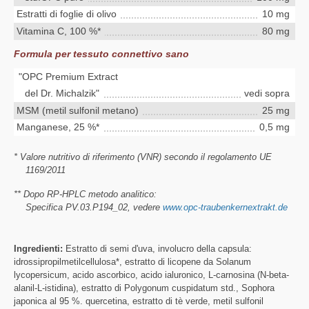
Estratti di foglie di olivo
10 mg
Vitamina C, 100 %*
80 mg
Formula per tessuto connettivo sano
"OPC Premium Extract
del Dr. Michalzik"
vedi sopra
MSM (metil sulfonil metano)
25 mg
Manganese, 25 %*
0,5 mg
* Valore nutritivo di riferimento (VNR) secondo il regolamento UE
1169/2011
** Dopo RP-HPLC metodo analitico:
Specifica PV.03.P194_02, vedere
www.opc-traubenkernextrakt.de
Ingredienti:
Estratto di semi d'uva, involucro della capsula:
idrossipropilmetilcellulosa*, estratto di licopene da Solanum
lycopersicum, acido ascorbico, acido ialuronico, L-carnosina (N-beta-
alanil-L-istidina), estratto di Polygonum cuspidatum std., Sophora
japonica al 95 %. quercetina, estratto di tè verde, metil sulfonil