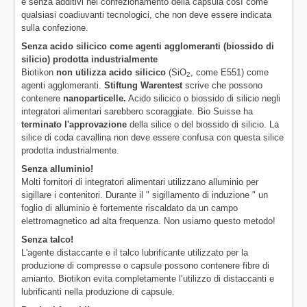
e senza additivi nel confezionamento della capsula così come
qualsiasi coadiuvanti tecnologici, che non deve essere indicata
sulla confezione.
Senza acido silicico come agenti agglomeranti (biossido di
silicio) prodotta industrialmente
Biotikon
non utilizza acido silicico
(SiO
, come E551) come
2
agenti agglomeranti.
Stiftung Warentest
scrive che possono
contenere
nanoparticelle.
Acido silicico o biossido di silicio negli
integratori alimentari sarebbero scoraggiate. Bio Suisse ha
terminato l'approvazione
della silice o del biossido di silicio. La
silice di coda cavallina non deve essere confusa con questa silice
prodotta industrialmente.
Senza alluminio!
Molti fornitori di integratori alimentari utilizzano alluminio per
sigillare i contenitori. Durante il " sigillamento di induzione " un
foglio di alluminio è fortemente riscaldato da un campo
elettromagnetico ad alta frequenza. Non usiamo questo metodo!
Senza talco!
L'agente distaccante e il talco lubrificante utilizzato per la
produzione di compresse o capsule possono contenere fibre di
amianto. Biotikon evita completamente l’utilizzo di distaccanti e
lubrificanti nella produzione di capsule.