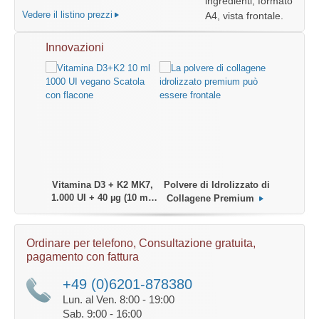
Vedere il listino prezzi
Innovazioni
Vitamina D3 + K2 MK7,
Polvere di Idrolizzato di
logico
Olio MC
1.000 UI + 40 µg (10 ml)
Collagene Premium
Ordinare per telefono, Consultazione gratuita,
pagamento con fattura
+49 (0)6201-878380
Lun. al Ven. 8:00 - 19:00
Sab. 9:00 - 16:00