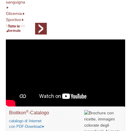
sanguigna
Glicemia
Sportivo
Mitocondri
Tutte le
formule
®
Biotikon
-Catalogo
catalogo di Internet
con PDF-Download