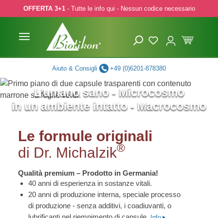
OFFERTA 3+1
- Tutte le info qui - Nessun codice necessario
p to main content
Skip to search
Skip to main navigation
Aiuto & Consigli
+49 (0)6201-878380
L'umano sano - Microcosmo
in un ambiente intatto - Macrocosmo
Le formule originali
®
di Dr. Michalzik
Qualità premium – Prodotto in Germania!
40 anni di esperienza in sostanze vitali.
20 anni di produzione interna, speciale processo
di produzione - senza additivi, i coadiuvanti, o
lubrificanti nel riempimento di capsule.
Info