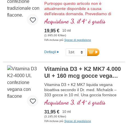
Purtroppo questo articolo non è
additivi e testato in laboratorio. Sviluppato
attualmente disponibile a causa
da medici.
dell'elevata domanda. Prevediamo di
maggiori informazioni su Vitamina
ricevere nuova merce nella settimana
Acquistane 3, il 4° è gratis
D3 + K2
29/2026.
Vitamina D3 + K2 MK7 bioattiva liquida
19,95 €
10 ml
secondo il Dr. med. Michalzik – 333 gocce
(1.995,00 €/liter)
in 10 ml. Una goccia fornisce 4.000 IE di
IVA inclusa più
Spese di spedizione
vitamina D3 e 160 μg di K2 (MK7 all-
trans). Massima qualità premium da
Dettagli
materia prima speciale vegetariana di alta
qualità, in combinazione ottimale con la
forma K2 all-trans particolarmente
Vitamina D3 + K2 MK7 4.000
bioattiva. Disciolta in olio di cocco MCT
UI + 160 mcg gocce vegane
protettivo, coltivato senza pesticidi, per
una migliore biodisponibilità. Questa
NUOVO
Vitamina D3 + K2 MK7 liquida vegana
combinazione ottimale supporta il
bioattiva secondo il Dr. med. Michalzik –
mantenimento di ossa normali,
333 gocce in 10 ml. Una goccia fornisce
contribuisce alla normale funzione
4.000 IE di vitamina D3 e 160 μg di K2
Acquistane 3, il 4° è gratis
muscolare e alla normale funzione del
(MK7 all-trans). Massima qualità premium
sistema immunitario. Prodotto in
da licheni di alta qualità controllati (non da
Germania senza ingegneria genetica, in
31,95 €
10 ml
alghe!) in combinazione ottimale con la
produzione propria controllata attiva da 25
(3.195,00 €/liter)
forma K2 all-trans particolarmente
anni, vegetariano senza additivi e testato
IVA inclusa più
Spese di spedizione
bioattiva, puramente vegetale 100%
in laboratorio. Sviluppato da medici.