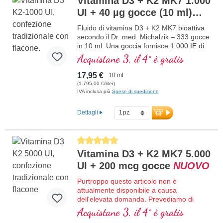
Vitamina D3 + K2 MK7 1.000
controllata attiva da 25 anni, vegetariano,
UI + 40 µg gocce (10 ml)
senza additivi e testato in laboratorio.
Sviluppato da medici.
NUOVO
Fluido di vitamina D3 + K2 MK7 bioattiva
maggiori informazioni su Vitamina
secondo il Dr. med. Michalzik – 333 gocce
D3 + K2
in 10 ml. Una goccia fornisce 1.000 IE di
vitamina D3 e 40 μg di K2 (MK7 all-trans).
Acquistane 3, il 4° è gratis
Massima qualità premium da pregiata
materia prima speciale vegetariana in
17,95 €
10 ml
combinazione ottimale con la forma K2
(1.795,00 €/liter)
all-trans particolarmente bioattiva.
IVA inclusa più
Spese di spedizione
Disciolto in olio di cocco MCT protettivo,
coltivato senza pesticidi, per una migliore
Dettagli
biodisponibilità. Questa combinazione
ottimale supporta il mantenimento di ossa
normali, contribuisce alla normale
Average rating of 5 out of 5 stars
funzione muscolare e alla normale
Vitamina D3 + K2 MK7 5.000
funzione del sistema immunitario.
Prodotto in Germania senza ingegneria
UI + 200 mcg gocce
NUOVO
genetica, in una produzione propria
controllata attiva da 25 anni, vegetariano
Purtroppo questo articolo non è
senza additivi e testato in laboratorio.
attualmente disponibile a causa
Sviluppato da medici.
dell'elevata domanda. Prevediamo di
maggiori informazioni su vitamina D3
ricevere nuova merce nella settimana
Acquistane 3, il 4° è gratis
+ K2
32/2026.