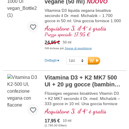
vegane (50 ml)
NUOVO
muscolare e alla normale funzione del
sistema immunitario. Prodotto in
Vitamina D3 liquida vegana bioattiva
Germania senza ingegneria genetica, in
secondo il Dr. med. Michalzik – 1.700
produzione propria controllata attiva da 25
gocce in 50 ml. Una goccia fornisce 1.000
anni, vegetariano senza additivi e testato
IE di vitamina D3 vegana. Massima
Acquistane 3, il 4° è gratis
in laboratorio. Sviluppato da medici.
qualità premium da licheni di alta qualità
maggiori informazioni su Vitamina
Prezzo speciale: 17,95 €
controllati (non da alghe!) esclusivamente
D3 + K2
vegetale 100% vegana. Disciolta in olio di
24,95 €
50 ml
cocco MCT protettivo, coltivato senza
IVA inclusa più
Spese di spedizione
pesticidi, per una migliore biodisponibilità.
Questa combinazione ottimale supporta il
Dettagli
mantenimento di ossa normali,
contribuisce alla normale funzione
muscolare e alla normale funzione del
Vitamina D3 + K2 MK7 500
sistema immunitario. Prodotto in
Germania senza ingegneria genetica, in
UI + 20 µg gocce (bambini)
una produzione propria controllata attiva
NUOVO
da 25 anni, vegano, senza additivi e
Flüssiges veganes bioaktives Vitamin D3
testato in laboratorio. Sviluppato da
+ K2 MK7 secondo il Dr. med. Michalzik –
medici.
333 gocce in 10 ml. Una goccia fornisce
500 IE di vitamina D3 e 20 μg di K2 (MK7
maggiori informazioni su Vitamina
Acquistane 3, il 4° è gratis
D3 + K2
all-trans). Massima qualità premium da
licheni di alta qualità controllati (non da
17,95 €
10 ml
alghe!) in combinazione ottimale con la
(1.795,00 €/liter)