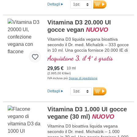
contribuisce alla normale funzione
Dettagli
muscolare e alla normale funzione del
sistema immunitario. Prodotto in
Germania senza ingegneria genetica, in
Vitamina D3 20.000 UI
una produzione propria controllata attiva
da 25 anni, vegetariano, senza additivi e
gocce vegan
NUOVO
testato in laboratorio. Sviluppato da
medici.
Vitamina D3 liquida vegana bioattiva
secondo il Dr. med. Michalzik – 333 gocce
maggiori informazioni su Vitamina
D3 + K2
in 10 ml. Una goccia fornisce 20.000 IE di
vitamina D3 vegana. Massima qualità
Acquistane 3, il 4° è gratis
premium da licheni di alta qualità
controllati (non da alghe!) esclusivamente
29,95 €
10 ml
vegetale, 100% vegana. Disciolta in olio di
(2.995,00 €/liter)
cocco MCT protettivo, coltivato senza
IVA inclusa più
Spese di spedizione
pesticidi, per una migliore biodisponibilità.
Questa combinazione ottimale supporta il
Dettagli
mantenimento di ossa normali,
contribuisce alla normale funzione
muscolare e alla normale funzione del
Vitamina D3 1.000 UI gocce
sistema immunitario. Prodotto in
vegane (30 ml)
NUOVO
Germania senza ingegneria genetica, in
produzione propria controllata attiva da 25
Vitamina D3 bioattiva liquida vegana
anni, vegano, senza additivi e testato in
secondo il Dr. med. Michalzik – 1.000
laboratorio. Sviluppato da medici.
gocce in 30 ml. Una goccia fornisce 1.000