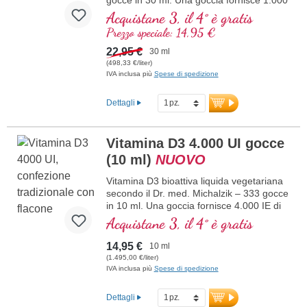
maggiori informazioni su Vitamina
IE di vitamina D3 vegana. Massima
Acquistane 3, il 4° è gratis
D3 + K2
qualità premium da licheni di alta qualità
Prezzo speciale: 14,95 €
controllati (non da alghe!) puramente
vegetale 100% vegana. Disciolta in olio di
22,95 €
30 ml
cocco MCT protettivo, coltivato senza
(498,33 €/liter)
pesticidi, per una migliore biodisponibilità.
IVA inclusa più
Spese di spedizione
Questa combinazione ottimale supporta il
mantenimento di ossa normali,
Dettagli
contribuisce alla normale funzione
muscolare e alla normale funzione del
sistema immunitario. Prodotto in
Vitamina D3 4.000 UI gocce
Germania senza ingegneria genetica, in
(10 ml)
NUOVO
produzione propria controllata esistente
da 25 anni, vegano, senza additivi e
Vitamina D3 bioattiva liquida vegetariana
testato in laboratorio. Sviluppato da
secondo il Dr. med. Michalzik – 333 gocce
medici.
in 10 ml. Una goccia fornisce 4.000 IE di
maggiori informazioni su Vitamina
vitamina D3. Massima qualità premium.
Acquistane 3, il 4° è gratis
D3 + K2
Disciolta in olio di cocco MCT protettivo,
coltivato senza pesticidi, per una migliore
14,95 €
10 ml
biodisponibilità. Questa combinazione
(1.495,00 €/liter)
ottimale supporta il mantenimento di ossa
IVA inclusa più
Spese di spedizione
normali, contribuisce alla normale
funzione muscolare e alla normale
Dettagli
funzione del sistema immunitario.