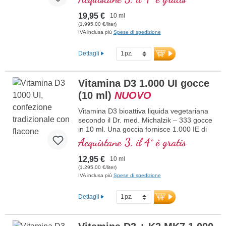
premium da licheni di alta qualità
maggiori informazioni su Vitamina
controllati (non da alghe!) completamente
D3 + K2
19,95 €
10 ml
vegetale, 100% vegana. Disciolta in olio di
(1.995,00 €/liter)
cocco MCT protettivo, coltivato senza
IVA inclusa più
Spese di spedizione
pesticidi, per una migliore biodisponibilità.
Questa combinazione ottimale supporta il
Dettagli
mantenimento di ossa normali,
contribuisce alla normale funzione
muscolare e alla normale funzione del
Vitamina D3 1.000 UI gocce
sistema immunitario. Prodotto in
(10 ml)
NUOVO
Germania senza ingegneria genetica, in
una produzione propria controllata attiva
Vitamina D3 bioattiva liquida vegetariana
da 25 anni, vegano, senza additivi e
secondo il Dr. med. Michalzik – 333 gocce
testato in laboratorio. Sviluppato da
in 10 ml. Una goccia fornisce 1.000 IE di
medici.
vitamina D3. Massima qualità premium.
Acquistane 3, il 4° è gratis
maggiori informazioni su Vitamina
Disciolta in olio di cocco MCT protettivo,
D3 + K2
coltivato senza pesticidi, per una migliore
12,95 €
10 ml
biodisponibilità. Questa combinazione
(1.295,00 €/liter)
ottimale supporta il mantenimento di ossa
IVA inclusa più
Spese di spedizione
normali, contribuisce alla normale
funzione muscolare e alla normale
Dettagli
funzione del sistema immunitario.
Prodotto in Germania senza ingegneria
genetica, in una produzione propria