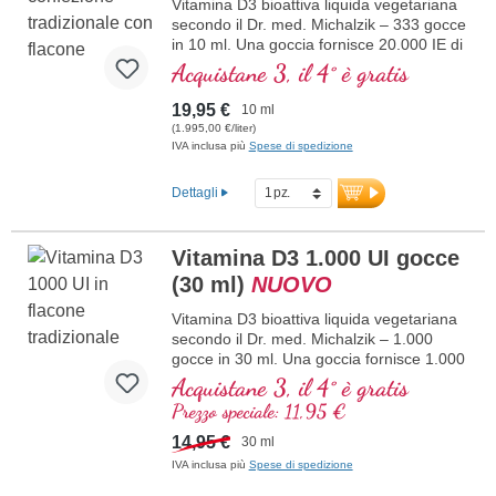
in laboratorio. Sviluppato da medici.
Vitamina D3 bioattiva liquida vegetariana
maggiori informazioni su Vitamina
secondo il Dr. med. Michalzik – 333 gocce
D3 + K2
in 10 ml. Una goccia fornisce 20.000 IE di
vitamina D3. Massima qualità premium.
Acquistane 3, il 4° è gratis
Disciolta in olio di cocco MCT protettivo,
coltivato senza pesticidi, per una migliore
19,95 €
10 ml
biodisponibilità. Questa combinazione
(1.995,00 €/liter)
ottimale supporta il mantenimento di ossa
IVA inclusa più
Spese di spedizione
normali, contribuisce alla normale
funzione muscolare e alla normale
Dettagli
funzione del sistema immunitario.
Prodotto in Germania senza ingegneria
genetica, in produzione propria controllata
Vitamina D3 1.000 UI gocce
attiva da 25 anni, vegetariano, senza
(30 ml)
NUOVO
additivi e testato in laboratorio. Sviluppato
da medici.
Vitamina D3 bioattiva liquida vegetariana
maggiori informazioni su Vitamina
secondo il Dr. med. Michalzik – 1.000
D3 + K2
gocce in 30 ml. Una goccia fornisce 1.000
IE di vitamina D3. Massima qualità
Acquistane 3, il 4° è gratis
premium. Disciolta in olio di cocco MCT
Prezzo speciale: 11,95 €
protettivo, coltivato senza pesticidi, per
una migliore biodisponibilità. Questa
14,95 €
30 ml
combinazione ottimale supporta il
IVA inclusa più
Spese di spedizione
mantenimento di ossa normali,