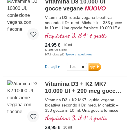
Vitamina D3 10.000 UI
Ulteriori informazioni sul Collagen
gocce vegane
NUOVO
Formation Bundle
Vitamina D3 liquida vegana bioattiva
secondo il Dr. med. Michalzik – 333 gocce
in 10 ml. Una goccia fornisce 10.000 IE di
vitamina D3 vegana. Massima qualità
Acquistane 3, il 4° è gratis
premium da licheni controllati di alta
qualità (non da alghe!) esclusivamente di
24,95 €
10 ml
origine vegetale, 100% vegana. Disciolta
(2.495,00 €/liter)
in olio di cocco MCT protettivo, coltivato
IVA inclusa più
Spese di spedizione
senza pesticidi, per una migliore
biodisponibilità. Questa combinazione
Dettagli
ottimale supporta il mantenimento di ossa
normali, contribuisce alla normale
funzione muscolare e alla normale
Vitamina D3 + K2 MK7
funzione del sistema immunitario.
10.000 UI + 200 mcg gocce
Prodotto in Germania senza OGM, in una
produzione propria controllata attiva da 25
vegane
NUOVO
Vitamina D3 + K2 MK7 liquida vegana
anni, vegano, senza additivi e testato in
bioattiva secondo il Dr. med. Michalzik –
laboratorio. Sviluppato da medici.
333 gocce in 10 ml. Una goccia fornisce
maggiori informazioni su Vitamina
10.000 IE di vitamina D3 e 200 μg di K2
Acquistane 3, il 4° è gratis
D3 + K2
(MK7 all-trans). Massima qualità premium
da licheni di alta qualità controllati (non da
39,95 €
10 ml