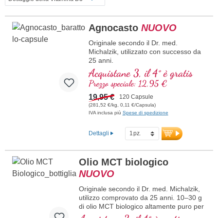
Agnocasto
NUOVO
Originale secondo il Dr. med.
Michalzik, utilizzato con successo da
25 anni.
10 mg di estratto di agnocasto
Acquistane 3, il 4° è gratis
altamente puro (*Vitex agnus-castus*)
Prezzo speciale: 12,95 €
con 5 % di vitexina per capsula e per
dose giornaliera.
19,95 €
120 Capsule
Estratto di agnocasto di alta qualità
(281,52 €/kg, 0,11 €/Capsula)
ottenuto dai frutti accuratamente
IVA inclusa più
Spese di spedizione
selezionati della pianta *Vitex agnus-
castus*. Il contenuto standardizzato
Dettagli
del 5 % di vitexina garantisce una
qualità controllata e una purezza
costante. Il prodotto convince per la
Olio MCT biologico
sua origine naturale e per la
NUOVO
lavorazione delicata che consente di
ottenere un estratto vegetale di
Originale secondo il Dr. med. Michalzik,
qualità superiore.
utilizzo comprovato da 25 anni. 10–30 g
Involucri delle capsule vegani e
di olio MCT biologico altamente puro per
ipoallergenici, prodotti senza PEG e
dose giornaliera, ottenuto da cocchi
senza carragenina.