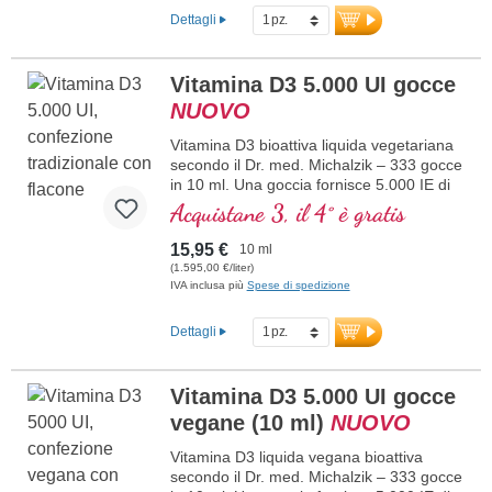
vegana. Disciolta in olio di cocco MCT
Dettagli
protettivo, coltivato senza pesticidi, per
maggiori informazioni su Vitamina
una migliore biodisponibilità. Questa
D3 + K2
combinazione ottimale supporta il
Vitamina D3 5.000 UI gocce
mantenimento di ossa normali,
NUOVO
contribuisce alla normale funzione
muscolare e alla normale funzione del
Vitamina D3 bioattiva liquida vegetariana
sistema immunitario. Prodotto in
secondo il Dr. med. Michalzik – 333 gocce
Germania senza ingegneria genetica, in
in 10 ml. Una goccia fornisce 5.000 IE di
produzione propria controllata attiva da 25
vitamina D3. Massima qualità premium.
Acquistane 3, il 4° è gratis
anni, vegano, senza additivi e testato in
Disciolta in olio di cocco MCT protettivo,
laboratorio. Sviluppato da medici.
coltivato senza pesticidi, per una migliore
maggiori informazioni su Vitamina
15,95 €
10 ml
biodisponibilità. Questa combinazione
D3 + K2
(1.595,00 €/liter)
ottimale supporta il mantenimento di ossa
IVA inclusa più
Spese di spedizione
normali, contribuisce alla normale
funzione muscolare e alla normale
Dettagli
funzione del sistema immunitario.
Prodotto in Germania senza ingegneria
genetica, in una produzione propria
Vitamina D3 5.000 UI gocce
controllata attiva da 25 anni, vegetariano,
vegane (10 ml)
NUOVO
senza additivi e testato in laboratorio.
Sviluppato da medici.
Vitamina D3 liquida vegana bioattiva
maggiori informazioni su Vitamina
secondo il Dr. med. Michalzik – 333 gocce
D3 + K2