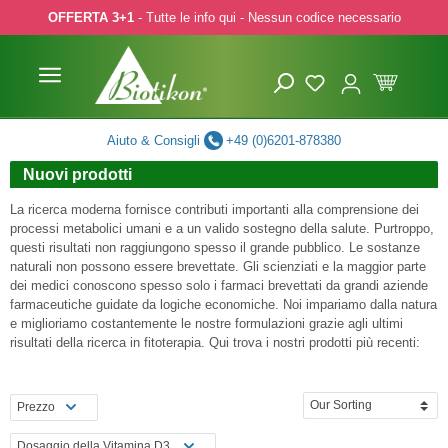
OFFERTA 3+1
- Tutte le info qui - Nessun codice necessario
p to main content
Skip to search
Skip to main navigation
Aiuto & Consigli
+49 (0)6201-878380
Nuovi prodotti
La ricerca moderna fornisce contributi importanti alla comprensione dei
processi metabolici umani e a un valido sostegno della salute. Purtroppo,
questi risultati non raggiungono spesso il grande pubblico. Le sostanze
naturali non possono essere brevettate. Gli scienziati e la maggior parte
dei medici conoscono spesso solo i farmaci brevettati da grandi aziende
farmaceutiche guidate da logiche economiche. Noi impariamo dalla natura
e miglioriamo costantemente le nostre formulazioni grazie agli ultimi
risultati della ricerca in fitoterapia. Qui trova i nostri prodotti più recenti:
Prezzo
Dosaggio della Vitamina D3