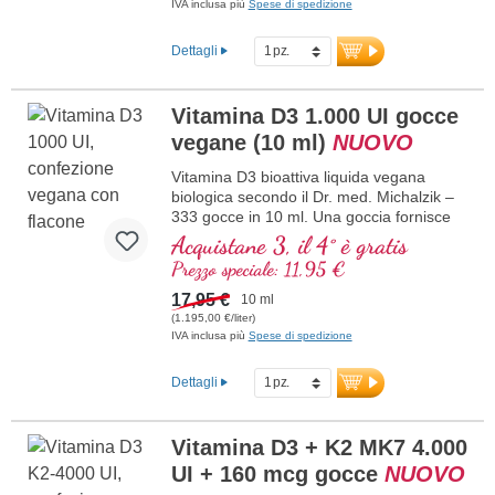
forma K2 all-trans particolarmente
IVA inclusa più
Spese di spedizione
bioattiva, puramente vegetale, 100%
vegana. Disciolto in olio di cocco MCT
Dettagli
protettivo, coltivato senza pesticidi, per
una migliore biodisponibilità. Questa
combinazione ottimale supporta il
Vitamina D3 1.000 UI gocce
mantenimento di ossa normali,
vegane (10 ml)
NUOVO
contribuisce alla normale funzione
muscolare e alla normale funzione del
Vitamina D3 bioattiva liquida vegana
sistema immunitario. Prodotto in
biologica secondo il Dr. med. Michalzik –
Germania senza ingegneria genetica, in
333 gocce in 10 ml. Una goccia fornisce
una produzione propria controllata attiva
1.000 IE di vitamina D3 vegana. Massima
Acquistane 3, il 4° è gratis
da 25 anni, vegano, senza additivi e
qualità premium da licheni di alta qualità
testato in laboratorio. Sviluppato da
Prezzo speciale: 11,95 €
controllati (non da alghe!) puramente
medici.
vegetale 100% vegana. Disciolta in olio di
17,95 €
maggiori informazioni su vitamina D3
10 ml
cocco MCT protettivo, coltivato senza
+ K2
(1.195,00 €/liter)
pesticidi, per una migliore biodisponibilità.
IVA inclusa più
Spese di spedizione
Questa combinazione ottimale supporta il
mantenimento di ossa normali,
Dettagli
contribuisce alla normale funzione
muscolare e alla normale funzione del
sistema immunitario. Prodotto in
Vitamina D3 + K2 MK7 4.000
Germania senza ingegneria genetica, in
UI + 160 mcg gocce
NUOVO
una produzione interna controllata
esistente da 25 anni, vegano, senza