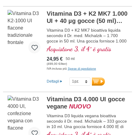
Prodotto in Germania senza ingegneria
genetica, in una produzione interna
Vitamina D3 + K2 MK7 1.000
controllata attiva da 25 anni, vegetariano,
UI + 40 µg gocce (50 ml)
senza additivi e testato in laboratorio.
Sviluppato da medici.
NUOVO
Vitamina D3 + K2 MK7 bioattiva liquida
maggiori informazioni su Vitamina
secondo il Dr. med. Michalzik – 1.700
D3 + K2
gocce in 50 ml. Una goccia fornisce 1.000
IE di vitamina D3 e 40 μg di K2 (MK7 all-
Acquistane 3, il 4° è gratis
trans). Massima qualità premium da
pregiata materia prima speciale
24,95 €
50 ml
vegetariana in combinazione ottimale con
(499,00 €/liter)
la forma K2 all-trans particolarmente
IVA inclusa più
Spese di spedizione
bioattiva. Disciolta in olio di cocco MCT
protettivo, coltivato senza pesticidi, per
Dettagli
una migliore biodisponibilità. Questa
combinazione ottimale supporta il
mantenimento di ossa normali,
Vitamina D3 4.000 UI gocce
contribuisce alla normale funzione
vegane
NUOVO
muscolare e alla normale funzione del
sistema immunitario. Prodotto in
Vitamina D3 liquida vegana bioattiva
Germania senza ingegneria genetica, in
secondo il Dr. med. Michalzik – 333 gocce
produzione propria controllata attiva da 25
in 10 ml. Una goccia fornisce 4.000 IE di
anni, vegetariano senza additivi e testato
vitamina D3 vegana. Massima qualità
Acquistane 3, il 4° è gratis
in laboratorio. Sviluppato da medici.