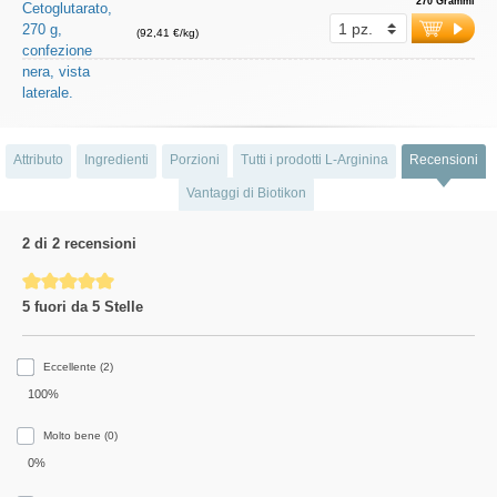
270 Grammi
(92,41 €/kg)
Attributo
Ingredienti
Porzioni
Tutti i prodotti L-Arginina
Recensioni
Vantaggi di Biotikon
2 di 2 recensioni
Average rating of 5 out of 5 stars
5 fuori da 5 Stelle
Eccellente (2)
100%
Molto bene (0)
0%