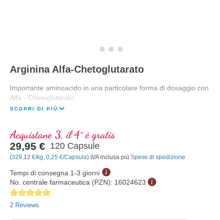
Arginina Alfa-Chetoglutarato
Importante aminoacido in una particolare forma di dosaggio con
Alfa - Chetoglutarato
SCOPRI DI PIÙ
Acquistane 3, il 4° è gratis
29,95 €
120 Capsule
(329,12 €/kg, 0,25 €/Capsula)
IVA inclusa più
Spese di spedizione
Tempi di consegna 1-3 giorni
No. centrale farmaceutica (PZN):
16024623
Average rating of 5 out of 5 stars
2 Reviews