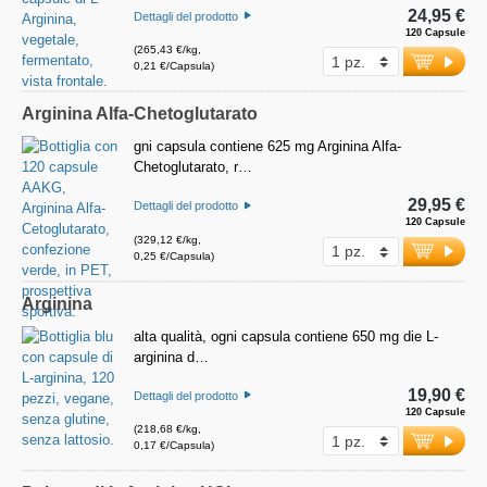
24,95 €
Dettagli del prodotto
120 Capsule
(265,43 €/kg,
0,21 €/Capsula)
Arginina Alfa-Chetoglutarato
gni capsula contiene 625 mg Arginina Alfa-
Chetoglutarato, r…
29,95 €
Dettagli del prodotto
120 Capsule
(329,12 €/kg,
0,25 €/Capsula)
Arginina
alta qualità, ogni capsula contiene 650 mg die L-
arginina d…
19,90 €
Dettagli del prodotto
120 Capsule
(218,68 €/kg,
0,17 €/Capsula)