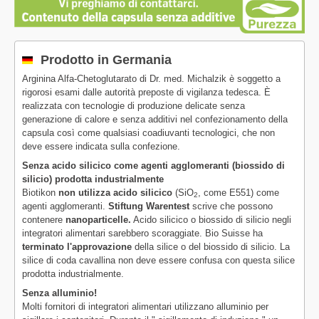
Prodotto in Germania
Arginina Alfa-Chetoglutarato di Dr. med. Michalzik è soggetto a
rigorosi esami dalle autorità preposte di vigilanza tedesca. È
realizzata con tecnologie di produzione delicate senza
generazione di calore e senza additivi nel confezionamento della
capsula così come qualsiasi coadiuvanti tecnologici, che non
deve essere indicata sulla confezione.
Senza acido silicico come agenti agglomeranti (biossido di
silicio) prodotta industrialmente
Biotikon
non utilizza acido silicico
(SiO
, come E551) come
2
agenti agglomeranti.
Stiftung Warentest
scrive che possono
contenere
nanoparticelle.
Acido silicico o biossido di silicio negli
integratori alimentari sarebbero scoraggiate. Bio Suisse ha
terminato l'approvazione
della silice o del biossido di silicio. La
silice di coda cavallina non deve essere confusa con questa silice
prodotta industrialmente.
Senza alluminio!
Molti fornitori di integratori alimentari utilizzano alluminio per