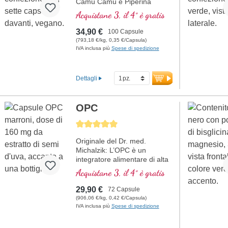
Camu Camu e Piperina
Acquistane 3, il 4° è gratis
34,90 €
100 Capsule
(793,18 €/kg, 0,35 €/Capsula)
IVA inclusa più
Spese di spedizione
Dettagli
OPC
Average rating of 5 out of 5 stars
Originale del Dr. med.
Michalzik: L’OPC è un
integratore alimentare di alta
qualità che contiene 300 mg
Acquistane 3, il 4° è gratis
di estratto di semi d’uva (Vitis
vinifera) e 50 mg di vitamina
29,90 €
72 Capsule
C per dose giornaliera (1
(906,06 €/kg, 0,42 €/Capsula)
capsula). L’estratto di semi
IVA inclusa più
Spese di spedizione
d’uva è standardizzato al 95%
di polifenoli con almeno 160