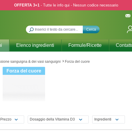
OFFERTA 3+1
- Tutte le info qui - Nessun codice necessario
Cerca
i
Elenco ingredienti
Formule/Ricette
Contatt
essione sanguigna & dei vasi sanguigni
Forza del cuore
Forza del cuore
Prezzo
Dosaggio della Vitamina D3
Ingredienti