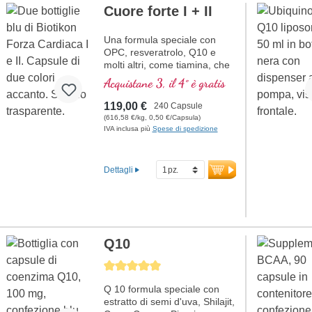
Cuore forte I + II
Una formula speciale con
OPC, resveratrolo, Q10 e
molti altri, come tiamina, che
contribuisce alla normale
Acquistane 3, il 4° è gratis
funzione cardiaca. (Formula 1
e Formula 2)
119,00 €
240 Capsule
(616,58 €/kg, 0,50 €/Capsula)
IVA inclusa più
Spese di spedizione
Dettagli
Q10
Average rating of 5 out of 5 stars
Q 10 formula speciale con
estratto di semi d'uva, Shilajit,