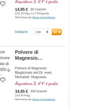
Acquistane 3, il 4° è gratis
14,95 €
90 Capsule
(137,16 €/kg, 0,17 €/Capsula)
IVA inclusa più
Spese di spedizione
Dettagli
Polvere di
Magnesio
Bisglicinato
Polvere di Magnesio
Bisglicinato del Dr. med.
Michalzik: Magnesio
altamente biodisponibile per
Acquistane 3, il 4° è gratis
un assorbimento ottimale.
Supporta la funzione di
34,95 €
300 Grammi
muscoli, nervi e metabolismo
(116,50 €/kg)
energetico. Perfettamente
IVA inclusa più
Spese di spedizione
dosabile con 1,5–3 g al
giorno, senza additivi, vegano