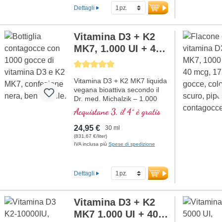
mg di vero OPC per capsula,
Dettagli
offrendo così un’elevata
concentrazione di
antiossidanti.
Vitamina D3 + K2
ulteriori informazioni
MK7, 1.000 UI + 40
sull’OPC
µg
Average rating of 5 out of 5 stars
Vitamina D3 + K2 MK7 liquida
vegana bioattiva secondo il
Dr. med. Michalzik – 1.000
gocce in 30 ml. Una goccia
Acquistane 3, il 4° è gratis
fornisce 1.000 IE di vitamina
D3 e 40 μg di K2 (MK7 all-
24,95 €
30 ml
trans). Massima qualità
(831,67 €/liter)
premium da licheni di alta
IVA inclusa più
Spese di spedizione
qualità controllati (non da
alghe!) in combinazione
ottimale con una forma di K2
Dettagli
all-trans particolarmente
bioattiva, puramente vegetale
100% vegana. Disciolta in olio
Vitamina D3 + K2
di cocco MCT protettivo,
MK7 1.000 UI + 40
coltivato senza pesticidi, per