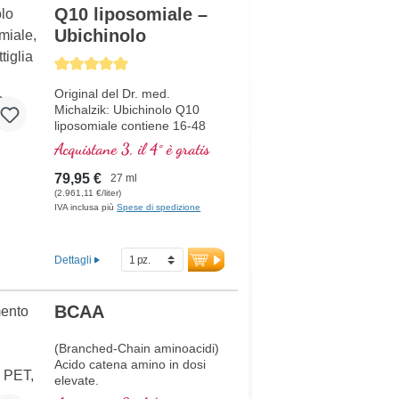
Q10 liposomiale –
Ubichinolo
Average rating of 5 out of 5 stars
Original del Dr. med.
Michalzik: Ubichinolo Q10
liposomiale contiene 16-48
mg di ubichinolo (coenzima
Acquistane 3, il 4° è gratis
Q10) per dose giornaliera.
Questo integratore alimentare
79,95 €
27 ml
di alta qualità è privo di
(2.961,11 €/liter)
additivi ed è prodotto in
IVA inclusa più
Spese di spedizione
Germania. Il sigillo è senza
alluminio.
maggiori informazioni su
Dettagli
Ubichinolo Q10 -
liposomiale
BCAA
(Branched-Chain aminoacidi)
Acido catena amino in dosi
elevate.