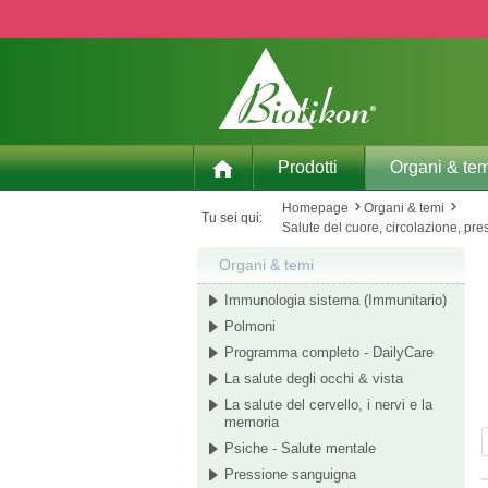
p to main content
Skip to search
Skip to main navigation
Prodotti
Organi & tem
Homepage
Organi & temi
Tu sei qui:
Salute del cuore, circolazione, pr
Organi & temi
Immunologia sistema (Immunitario)
Polmoni
Programma completo - DailyCare
La salute degli occhi & vista
La salute del cervello, i nervi e la
memoria
Psiche - Salute mentale
Pressione sanguigna