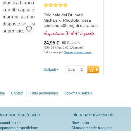
Average rating of 5 out of 5 stars
Originale del Dr. med.
Michalzik: Rhodiola rosea
contiene 500 mg di estratto di
Rhodiola rosea e 15 mg di
Acquistane 3, il 4° è gratis
rosavina per dose giornaliera
(1 capsula). Questo estratto
24,95 €
60 Capsule
di alta qualità è privo di
(656,58 €/kg, 0,42 €/Capsula)
additivi ed è prodotto in
IVA inclusa più
Spese di spedizione
Germania. La sigillatura è
priva di alluminio.
Dettagli
più informazioni su
Rhodiola rosea
ine
Contatti
Il mio promemoria
Bookmark setzen
formazioni sull'ordine
Informazioni aziendali
count cliente
Newsletter
gamento e spedizione
Aiuto/domande frequenti