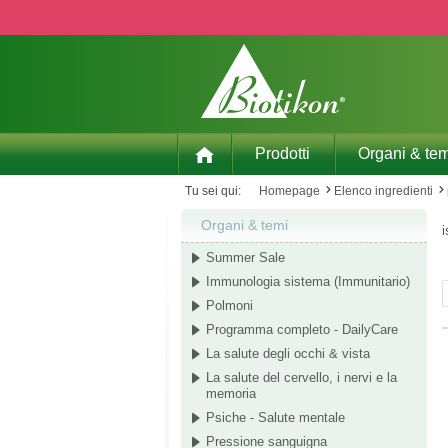
p to main content
Skip to search
Skip to main navigation
Prodotti
Organi & tem
Tu sei qui:
Homepage
Elenco ingredienti
Organi & temi
i
Summer Sale
Immunologia sistema (Immunitario)
Polmoni
Programma completo - DailyCare
La salute degli occhi & vista
La salute del cervello, i nervi e la
memoria
Psiche - Salute mentale
Pressione sanguigna