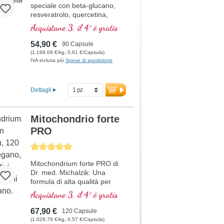
speciale con beta-glucano,
resveratrolo, quercetina,
Rhodiola rosea, estratto di
Acquistane 3, il 4° è gratis
Curcuma longa, EGCG ed
estratto di piperina. Vitamina
54,90 €
90 Capsule
D3, vitamina C, selenio e
(1.168,09 €/kg, 0,61 €/Capsula)
zinco supportano un sistema
IVA inclusa più
Spese di spedizione
immunitario sano.
Dettagli
Mitochondrio forte
PRO
Average rating of 5 out of 5 stars
Mitochondrium forte PRO di
Dr. med. Michalzik: Una
formula di alta qualità per
supportare il metabolismo
Acquistane 3, il 4° è gratis
energetico e la salute
cellulare. Include NADH, Q10,
67,90 €
120 Capsule
Resveratrolo e Tiamina, che
(1.028,79 €/kg, 0,57 €/Capsula)