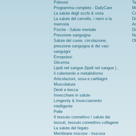
Polmoni
Te
Programma completo - DailyCare
Me
La salute degli occhi & vista
Co
La salute del cervello, i nervi e la
Di
memoria
An
Psiche - Salute mentale
Di
Pressione sanguigna
Nu
Salute del cuore, circolazione,
Of
pressione sanguigna & dei vasi
sanguigni
Emopoiesi
Glicemia
Lipidi nel sangue (lipidi nel sangue ) ,
il colesterolo e metabolismo
Articolazioni, ossa e cartilagini
Muscolatura
Denti e bocca
Invecchiare in salute
Longevity & Invecciamento
intelligente
Pelle
Il tessuto connettivo / salute dei
tessuti, tessuto connettivo collagene
La salute del fegato
Membrane mucose - mucosa