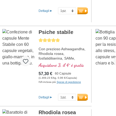
Dettagli
Psiche stabile
Average rating of 5 out of 5 stars
Con prezioso Ashwagandha,
Rhodiola rosea,
fosfatidilserina, SAMe,
Omega 3 e vitamina B12, che
Acquistane 3, il 4° è gratis
contribuisce ad una funzione
normale della psiche
57,30 €
60 Capsule
(1.469,23 €/kg, 0,96 €/Capsula)
IVA inclusa più
Spese di spedizione
Dettagli
Rhodiola rosea