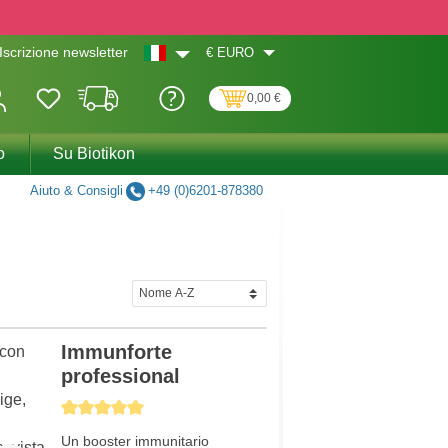
€
EURO
Iscrizione newsletter
0,00 €
o
Su Biotikon
Aiuto & Consigli
+49 (0)6201-878380
Immunforte
professional
Average rating of 5 out of 5 stars
Un booster immunitario