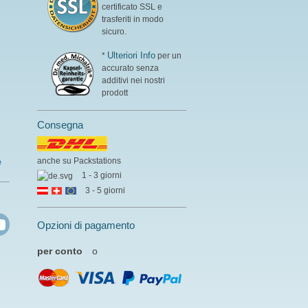
certificato SSL e
trasferiti in modo
sicuro.
Ulteriori Info
*
per un
accurato senza
additivi nei nostri
prodott
Consegna
anche su Packstations
e
1 - 3 giorni
3 - 5 giorni
Opzioni di pagamento
per conto
o