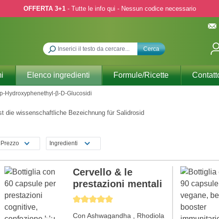
OFFERTA 3+1
- Tutte le info qui - Nessun codice necessario
Cerca
i
Elenco ingredienti
Formule/Ricette
Contatt
p-Hydroxyphenethyl-β-D-Glucosidi
st die wissenschaftliche Bezeichnung für Salidrosid
Prezzo
Ingredienti
Cervello & le
prestazioni mentali
Average rating of 5 out of 5 stars
Con Ashwagandha , Rhodiola