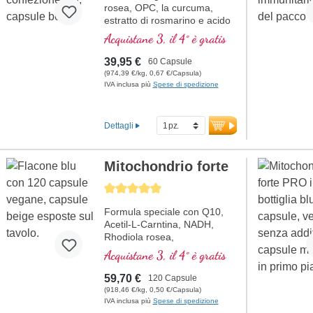
rosea, OPC, la curcuma,
estratto di rosmarino e acido
pantotenico, che contribuisce
Acquistane 3, il 4° è gratis
alla normale prestazioni
mentali ed è coinvolto nella
39,95 €
60 Capsule
sintesi e nel metabolismo di
(974,39 €/kg, 0,67 €/Capsula)
diversi neurotrasmettitori.
IVA inclusa più
Spese di spedizione
Vitamine B bioattivo!
Dettagli
Mitochondrio forte
Average rating of 5 out of 5 stars
Formula speciale con Q10,
Acetil-L-Carntina, NADH,
Rhodiola rosea,
Fosfatidilserina, Glutatione,
Acquistane 3, il 4° è gratis
Cordyceps e rame, che
contribuisce al normale
59,70 €
120 Capsule
metabolismo di energia (sotto
(918,46 €/kg, 0,50 €/Capsula)
forma di ATP nella catena
IVA inclusa più
Spese di spedizione
respiratoria cellulare).