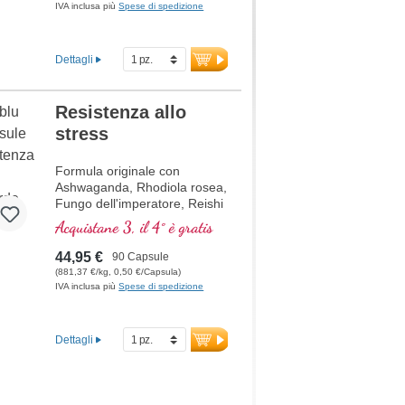
promuovono il metabolismo
IVA inclusa più
Spese di spedizione
energetico, oltre all'acido R-
Alfa-Lipoico nella preziosa
forma di Sodium-R-Lipoato.
Dettagli
Sigillatura senza alluminio e
oltre 20 anni di esperienza
garantiscono la massima
Resistenza allo
qualità. Sviluppato da medici.
stress
ulteriori informazioni su
Mitochondrium forte PRO
Formula originale con
Ashwaganda, Rhodiola rosea,
Fungo dell'imperatore, Reishi
e acido pantotenico, che
Acquistane 3, il 4° è gratis
contribuisce alla normale
prestazioni mentali. La
44,95 €
90 Capsule
vitamina E aiuta a proteggere
(881,37 €/kg, 0,50 €/Capsula)
le cellule dallo stress
IVA inclusa più
Spese di spedizione
ossidativo.
Dettagli