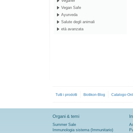
Veganer
Vegan Safe
Ayurveda
Salute degli animali
età avanzata
Tutti i prodotti
Biotikon-Blog
Catalogo-Onl
Organi & temi
In
Summer Sale
Ac
Immunologia sistema (Immunitario)
Pa