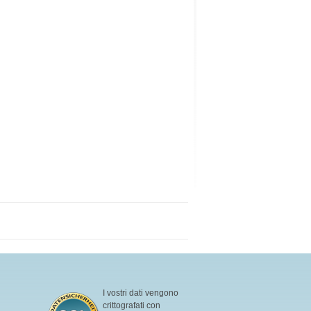
I vostri dati vengono
crittografati con