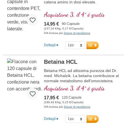
catena amino in dosi elevate.
Acquistane 3, il 4° è gratis
14,95 €
90 Capsule
(137,16 €/kg, 0,17 €/Capsula)
IVA inclusa più
Spese di spedizione
Dettagli
Betaina HCL
Betaina HCL ad altissima purezza del Dr.
med. Michalzik. La betaina contribuisce al
normale metabolismo dell’omocisteina.
Vegano, ipoallergenico e privo di additivi.
Acquistane 3, il 4° è gratis
Sviluppato da medici in Germania, testato
in laboratorio e confezionato in modo
17,95 €
120 Capsule
sostenibile – con oltre 20 anni di
(199,44 €/kg, 0,15 €/Capsula)
esperienza nella produzione di
IVA inclusa più
Spese di spedizione
micronutrienti.
maggiori informazioni sulle capsule
Dettagli
di betaina HCL