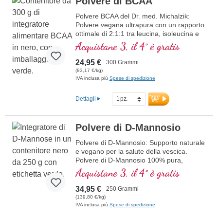
Polvere di BCAA
Polvere BCAA del Dr. med. Michalzik:
Polvere vegana ultrapura con un rapporto
ottimale di 2:1:1 tra leucina, isoleucina e
valina. Ottenuta tramite fermentazione,
Acquistane 3, il 4° è gratis
senza additivi né aromi artificiali. Perfetta
per gli sportivi a supporto della crescita
24,95 €
300 Grammi
muscolare e della rigenerazione.
(83,17 €/kg)
maggiori informazioni sulla polvere
IVA inclusa più
Spese di spedizione
di BCAA
Dettagli
Polvere di D-Mannosio
Polvere di D-Mannosio: Supporto naturale
e vegano per la salute della vescica.
Polvere di D-Mannosio 100% pura,
altamente pura e senza additivi. 250 g per
Acquistane 3, il 4° è gratis
contenitore, dosabile flessibilmente.
34,95 €
250 Grammi
più informazioni sulla polvere di D-
(139,80 €/kg)
Mannosio
IVA inclusa più
Spese di spedizione