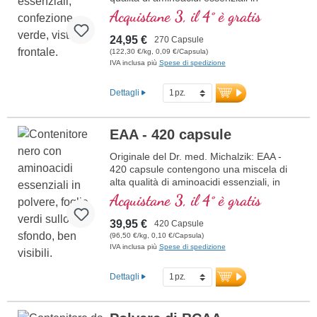
proporzioni ottimali. Questa formula è
Acquistane 3, il 4° è gratis
priva di additivi ed è prodotta in
Germania. Il sigillo è privo di alluminio.
24,95 €
270 Capsule
(122,30 €/kg, 0,09 €/Capsula)
ulteriori informazioni su EAA - 270
IVA inclusa più
Spese di spedizione
Capsule
Dettagli
EAA - 420 capsule
Originale del Dr. med. Michalzik: EAA -
420 capsule contengono una miscela di
alta qualità di aminoacidi essenziali, in
proporzioni ottimali. Questa formula è
Acquistane 3, il 4° è gratis
priva di additivi ed è prodotta in
Germania. Il sigillo è privo di alluminio.
39,95 €
420 Capsule
(96,50 €/kg, 0,10 €/Capsula)
ulteriori informazioni su EAA - 420
IVA inclusa più
Spese di spedizione
Capsule
Dettagli