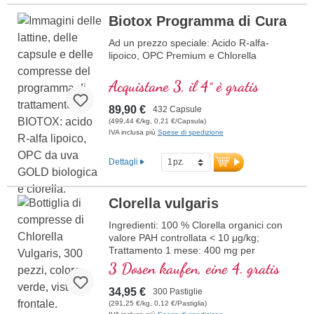
Biotox Programma di Cura
Ad un prezzo speciale: Acido R-alfa-
lipoico, OPC Premium e Chlorella
Acquistane 3, il 4° è gratis
89,90 €
432 Capsule
(499,44 €/kg, 0,21 €/Capsula)
IVA inclusa più
Spese di spedizione
Dettagli
Clorella vulgaris
Ingredienti: 100 % Clorella organici con
valore PAH controllata < 10 μg/kg;
Trattamento 1 mese: 400 mg per
pastiglia, 120 g contenuto totale in vetro
3 Dosen kaufen, eine 4. gratis
violetto.
34,95 €
300 Pastiglie
(291,25 €/kg, 0,12 €/Pastiglia)