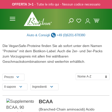
OFFERTA 3+1
- Tutte le info qui - Nessun codice necessario
p to main content
Skip to search
Skip to main navigation
Aiuto & Consigli
+49 (0)6201-878380
Die VeganSafe-Proteine finden Sie ab sofort unter dem Namen
"Proteine" mit dem Biotikon-Label. Auch die 2er- und 3er-Packs
zum Vorzugspreis mit allen frei wählbaren
Geschmackskombinationen sind weiterhin erhältlich.
Prezzo
Il sapore
Ingredienti
BCAA
(Branched-Chain aminoacidi) Acido