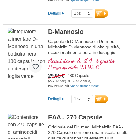
IVA inclusa più
Spese di spedizione
Dettagli
D-Mannosio
Capsule di D-Mannose di Dr. med.
Michalzik: D-Mannose di alta qualità,
eccezionalmente pura in dosaggio
ottimale – vegano, naturale e senza
Acquistane 3, il 4° è gratis
additivi. Progettato per un uso quotidiano
Prezzo speciale: 23,95 €
mirato con fino a 5 g di D-Mannose
altamente pura al giorno. Processato
29,95 €
180 Capsule
delicatamente per garantire la massima
(237,13 €/kg, 0,13 €/Capsula)
qualità e purezza. Prodotto in Germania,
IVA inclusa più
Spese di spedizione
testato in laboratorio e certificato ISO e
HACCP. Sigillatura senza alluminio per un
Dettagli
imballaggio sostenibile. Sviluppato da
medici. Beneficiate di oltre 40 anni di
esperienza nei nutrienti vitali e più di 20
EAA - 270 Capsule
anni di esperienza nella produzione di
integratori alimentari di alta qualità.
Originale del Dr. med. Michalzik: EAA -
Ulteriori informazioni sulle capsule
270 Capsule contiene una miscela di alta
di D-Mannose
qualità di aminoacidi essenziali in