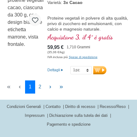
Varietà:
3x Cacao
Proteine vegetali in polvere di alta qualità,
privo di zucchero ed emulsionanti, con
calcio e magnesio naturale.
Acquistane 3, il 4° è gratis
59,95 €
1,710 Grammi
(35,06 €/kg)
IVA inclusa più
Spese di spedizione
Dettagli
Page
Page
1
2
Condizioni Generali
Contatto
Diritto di recesso
Recesso/Reso
Impressum
Dichiarazione sulla tutela dei dati
Pagemento e spedizione