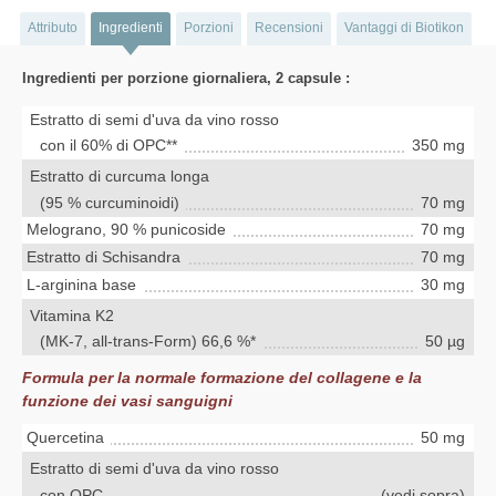
Attributo
Ingredienti
Porzioni
Recensioni
Vantaggi di Biotikon
Ingredienti per porzione giornaliera, 2 capsule :
Estratto di semi d'uva da vino rosso
con il 60% di OPC**
350 mg
Estratto di curcuma longa
(95 % curcuminoidi)
70 mg
Melograno, 90 % punicoside
70 mg
Estratto di Schisandra
70 mg
L-arginina base
30 mg
Vitamina K2
(MK-7, all-trans-Form) 66,6 %*
50 µg
Formula per la normale formazione del collagene e la
funzione dei vasi sanguigni
Quercetina
50 mg
Estratto di semi d'uva da vino rosso
con OPC
(vedi sopra)