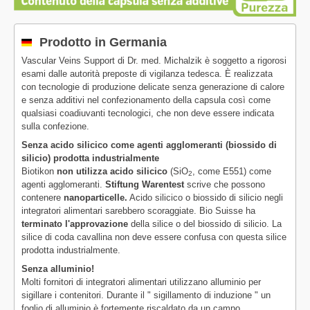
Prodotto in Germania
Vascular Veins Support di Dr. med. Michalzik è soggetto a rigorosi
esami dalle autorità preposte di vigilanza tedesca. È realizzata
con tecnologie di produzione delicate senza generazione di calore
e senza additivi nel confezionamento della capsula così come
qualsiasi coadiuvanti tecnologici, che non deve essere indicata
sulla confezione.
Senza acido silicico come agenti agglomeranti (biossido di
silicio) prodotta industrialmente
Biotikon
non utilizza acido silicico
(SiO
, come E551) come
2
agenti agglomeranti.
Stiftung Warentest
scrive che possono
contenere
nanoparticelle.
Acido silicico o biossido di silicio negli
integratori alimentari sarebbero scoraggiate. Bio Suisse ha
terminato l'approvazione
della silice o del biossido di silicio. La
silice di coda cavallina non deve essere confusa con questa silice
prodotta industrialmente.
Senza alluminio!
Molti fornitori di integratori alimentari utilizzano alluminio per
sigillare i contenitori. Durante il " sigillamento di induzione " un
foglio di alluminio è fortemente riscaldato da un campo