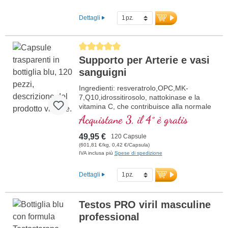
Dettagli
Average rating of 5 out of 5 stars
Supporto per Arterie e vasi
sanguigni
Ingredienti: resveratrolo,OPC,MK-
7,Q10,idrossitirosolo, nattokinase e la
vitamina C, che contribuisce alla normale
formazione del collagene per la normale
Acquistane 3, il 4° è gratis
funzione dei vasi sanguigni. Le vitamine
del gruppo B sono presenti in forma
49,95 €
120 Capsule
bioattiva.
(601,81 €/kg, 0,42 €/Capsula)
IVA inclusa più
Spese di spedizione
Dettagli
Testos PRO viril masculine
professional