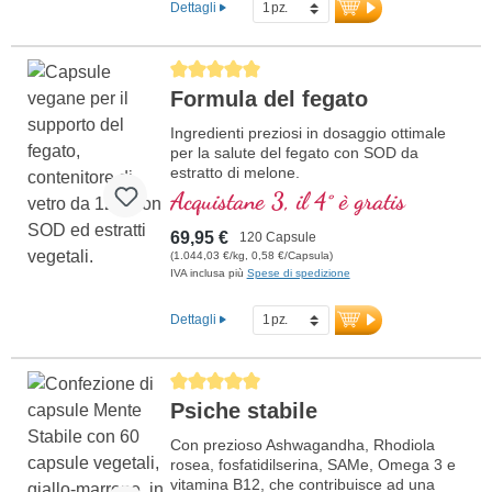
Dettagli
Average rating of 5 out of 5 stars
Formula del fegato
Ingredienti preziosi in dosaggio ottimale
per la salute del fegato con SOD da
estratto di melone.
Acquistane 3, il 4° è gratis
69,95 €
120 Capsule
(1.044,03 €/kg, 0,58 €/Capsula)
IVA inclusa più
Spese di spedizione
Dettagli
Average rating of 5 out of 5 stars
Psiche stabile
Con prezioso Ashwagandha, Rhodiola
rosea, fosfatidilserina, SAMe, Omega 3 e
vitamina B12, che contribuisce ad una