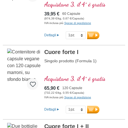
normale prestazioni mentali ed è coinvolto
Acquistane 3, il 4° è gratis
nella sintesi e nel metabolismo di diversi
neurotrasmettitori. Vitamine B bioattivo!
39,95 €
60 Capsule
(974,39 €/kg, 0,67 €/Capsula)
IVA inclusa più
Spese di spedizione
Dettagli
Cuore forte I
Singolo prodotto (Formula 1)
Acquistane 3, il 4° è gratis
65,90 €
120 Capsule
(732,22 €/kg, 0,55 €/Capsula)
IVA inclusa più
Spese di spedizione
Dettagli
Cuore forte I + II