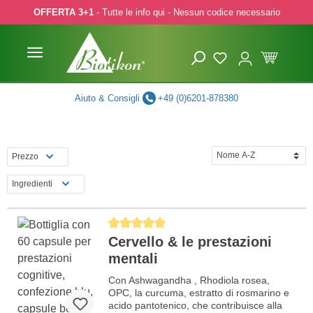
OFFERTA 3+1
- Tutte le info qui - Nessun codice necessario
p to main content
Skip to search
Skip to main navigation
Aiuto & Consigli
+49 (0)6201-878380
Prezzo
Ingredienti
Average rating of 5 out of 5 stars
Cervello & le prestazioni
mentali
Con Ashwagandha , Rhodiola rosea,
OPC, la curcuma, estratto di rosmarino e
acido pantotenico, che contribuisce alla