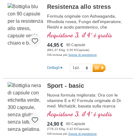
Resistenza allo stress
Formula originale con Ashwaganda,
Rhodiola rosea, Fungo dell'imperatore,
Reishi e acido pantotenico, che
contribuisce alla normale prestazioni
Acquistane 3, il 4° è gratis
mentali. La vitamina E aiuta a proteggere
le cellule dallo stress ossidativo.
44,95 €
90 Capsule
(881,37 €/kg, 0,50 €/Capsula)
IVA inclusa più
Spese di spedizione
Dettagli
Sport - basic
Nuova formula migliorata: Ora con le
vitamine E e K! Formula originale di Dr.
med. Michalzik, basata sulla ricerca
scientifica più avanzata. Vitamine B 2, 6,
Acquistane 3, il 4° è gratis
12 e acido folico in forma bioattiva.
24,90 €
60 Capsule
(778,13 €/kg, 0,42 €/Capsula)
IVA inclusa più
Spese di spedizione