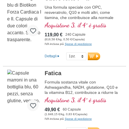
Una formula speciale con OPC,
resveratrolo, Q10 e molti altri, come
tiamina, che contribuisce alla normale
funzione cardiaca. (Formula 1 e Formula
Acquistane 3, il 4° è gratis
2)
119,00 €
240 Capsule
(616,58 €/kg, 0,50 €/Capsula)
IVA inclusa più
Spese di spedizione
Dettagli
Fatica
Formula sostanza vitale con
Ashwagandha, NADH, glutatione, Q10 e
la vitamina B12, contribuisce a ridurre la
stanchezza e la fatica.
Acquistane 3, il 4° è gratis
49,90 €
60 Capsule
(1.848,15 €/kg, 0,83 €/Capsula)
IVA inclusa più
Spese di spedizione