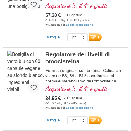
funzione normale della psiche
Acquistane 3, il 4° è gratis
57,30 €
60 Capsule
(1.469,23 €/kg, 0,96 €/Capsula)
IVA inclusa più
Spese di spedizione
Dettagli
Regolatore dei livelli di
omocisteina
Formula originale con betaina. Colina e le
vitamine B6, B9 e B12 contribuisce al
normale metabolismo dell'omocisteina.
Betaina deve essere incluso con minimo
Acquistane 3, il 4° è gratis
1,5 g di avere un effetto sui livelli di
omocisteina. Vitamine del gruppo B in
34,95 €
90 Capsule
forma bioattiva
(513,97 €/kg, 0,39 €/Capsula)
IVA inclusa più
Spese di spedizione
Dettagli