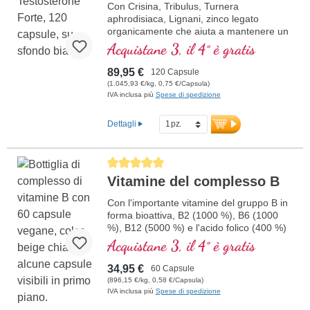
Con Crisina, Tribulus, Turnera
aphrodisiaca, Lignani, zinco legato
organicamente che aiuta a mantenere un
normale livello di testosterone nel sangue,
Acquistane 3, il 4° è gratis
la sintesi proteica, il metabolismo dei
carboidrati, gli acidi grassi e il
89,95 €
120 Capsule
metabolismo dei macronutrienti
(1.045,93 €/kg, 0,75 €/Capsula)
IVA inclusa più
Spese di spedizione
Dettagli
Average rating of 5 out of 5 stars
Vitamine del complesso B
Con l'importante vitamine del gruppo B in
forma bioattiva, B2 (1000 %), B6 (1000
%), B12 (5000 %) e l'acido folico (400 %)
e tutti gli altri vitamine-B. Con
Acquistane 3, il 4° è gratis
metilcobalamina e adenosil cobalamina.
34,95 €
60 Capsule
(896,15 €/kg, 0,58 €/Capsula)
IVA inclusa più
Spese di spedizione