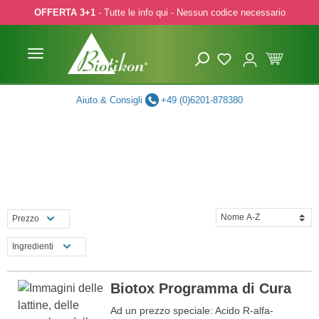
OFFERTA 3+1
- Tutte le info qui - Nessun codice necessario
p to main content
Skip to search
Skip to main navigation
Aiuto & Consigli
+49 (0)6201-878380
Prezzo
Ingredienti
Biotox Programma di Cura
Ad un prezzo speciale: Acido R-alfa-