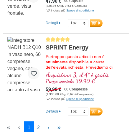
47,90 €
90 Capsule
(825,86 €/kg, 0,53 €/Capsula)
IVA inclusa più
Spese di spedizione
Dettagli
Average rating of 5 out of 5 stars
SPRINT Energy
Purtroppo questo articolo non è
attualmente disponibile a causa
dell'elevata richiesta. Prevediamo di
ricevere nuova merce nella settimana
Acquistane 3, il 4° è gratis
37/2026.
Prezzo speciale: 39,90 €
Formula di alta qualità con NADH,
59,90 €
60 Compresse
vitamina B12 bioattiva, coenzima Q10 e
(1.330,00 €/kg, 0,67 €/Compressa)
vitamina D3 vegana. La compressa
IVA inclusa più
Spese di spedizione
sublinguale verrà assorbita attraverso la
mucosa orale.
Dettagli
Page
Page
1
2