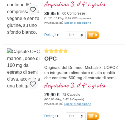
• no nano - NADH, senza nanoparticelle!
Acquistane 3, il 4° è gratis
• sublinguale per un migliore
assorbimento attraverso la mucosa orale
39,95 €
60 Compresse
• Senza di additivi
(1.331,67 €/kg, 0,67 €/Compressa)
IVA inclusa più
Spese di spedizione
Dettagli
Average rating of 5 out of 5 stars
OPC
Originale del Dr. med. Michalzik: L’OPC è
un integratore alimentare di alta qualità
che contiene 300 mg di estratto di semi
d’uva (Vitis vinifera) e 50 mg di vitamina C
Acquistane 3, il 4° è gratis
per dose giornaliera (1 capsula). L’estratto
di semi d’uva è standardizzato al 95% di
29,90 €
72 Capsule
polifenoli con almeno 160 mg di vero OPC
(906,06 €/kg, 0,42 €/Capsula)
per capsula, offrendo così un’elevata
IVA inclusa più
Spese di spedizione
concentrazione di antiossidanti.
ulteriori informazioni sull’OPC
Dettagli