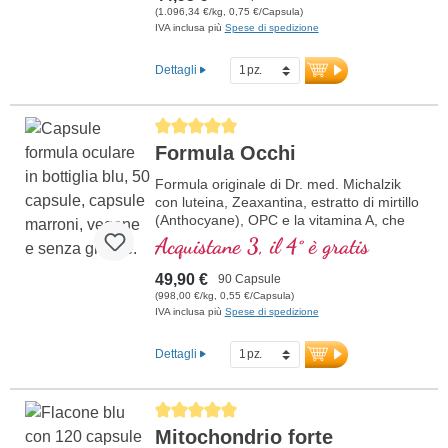
(1.096,34 €/kg, 0,75 €/Capsula)
IVA inclusa più
Spese di spedizione
Dettagli
Average rating of 5 out of 5 stars
Formula Occhi
Formula originale di Dr. med. Michalzik
con luteina, Zeaxantina, estratto di mirtillo
(Anthocyane), OPC e la vitamina A, che
contribuisce al mantenimento della
Acquistane 3, il 4° è gratis
capacità visiva normale.
49,90 €
90 Capsule
(998,00 €/kg, 0,55 €/Capsula)
IVA inclusa più
Spese di spedizione
Dettagli
Average rating of 5 out of 5 stars
Mitochondrio forte