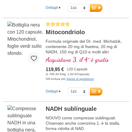
garantiscono la massima qualità.
Dettagli
Sviluppato da medici.
ulteriori informazioni su
Average rating of 5 out of 5 stars
Mitochondrium forte PRO
Mitocondriolo
Formula originale del Dr. med. Michalzik,
contenente 20 mg di fisetina, 20 mg di
NADH, 150 mg di Q10 e molti altri
importanti agenti mitocondriali. Con
Acquistane 3, il 4° è gratis
l'enhancer di biodisponibilità D-Pinitol.
Guscio delle capsule vegano, senza PEG
119,95 €
120 Capsule
e carragenina, e sigillo privo di alluminio,
(1.790,30 €/kg, 1,00 €/Capsula)
attivatore mitocondriale PGC-1α, senza
IVA inclusa più
Spese di spedizione
additivi, qualità ad alta purezza. 40 anni di
esperienza in sostanze vitali e oltre 20
Dettagli
anni di esperienza produttiva.
NADH sublinguale
NOUVO come compresse sublinguali.
Chiamato anche coenzima 1, è la stalla,
forma ridotta di NAD.