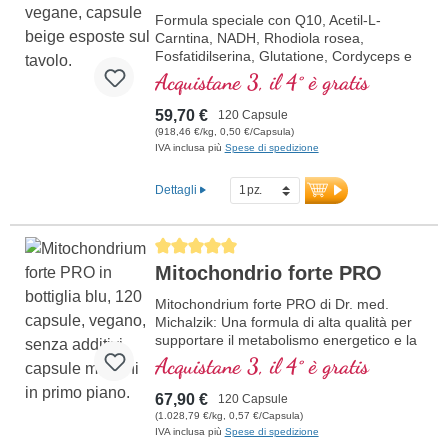
Formula speciale con Q10, Acetil-L-
Carntina, NADH, Rhodiola rosea,
Fosfatidilserina, Glutatione, Cordyceps e
rame, che contribuisce al normale
Acquistane 3, il 4° è gratis
metabolismo di energia (sotto forma di
ATP nella catena respiratoria cellulare).
59,70 €
120 Capsule
(918,46 €/kg, 0,50 €/Capsula)
IVA inclusa più
Spese di spedizione
Dettagli
Average rating of 5 out of 5 stars
Mitochondrio forte PRO
Mitochondrium forte PRO di Dr. med.
Michalzik: Una formula di alta qualità per
supportare il metabolismo energetico e la
salute cellulare. Include NADH, Q10,
Acquistane 3, il 4° è gratis
Resveratrolo e Tiamina, che promuovono
il metabolismo energetico, oltre all'acido
67,90 €
120 Capsule
R-Alfa-Lipoico nella preziosa forma di
(1.028,79 €/kg, 0,57 €/Capsula)
Sodium-R-Lipoato. Sigillatura senza
IVA inclusa più
Spese di spedizione
alluminio e oltre 20 anni di esperienza