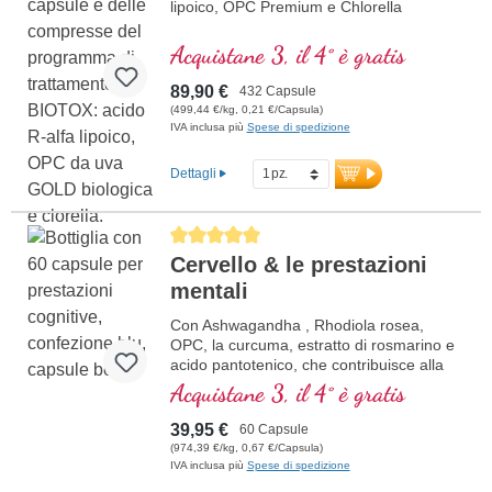
lipoico, OPC Premium e Chlorella
Acquistane 3, il 4° è gratis
89,90 €
432 Capsule
(499,44 €/kg, 0,21 €/Capsula)
IVA inclusa più
Spese di spedizione
Dettagli
Average rating of 5 out of 5 stars
Cervello & le prestazioni
mentali
Con Ashwagandha , Rhodiola rosea,
OPC, la curcuma, estratto di rosmarino e
acido pantotenico, che contribuisce alla
normale prestazioni mentali ed è coinvolto
Acquistane 3, il 4° è gratis
nella sintesi e nel metabolismo di diversi
neurotrasmettitori. Vitamine B bioattivo!
39,95 €
60 Capsule
(974,39 €/kg, 0,67 €/Capsula)
IVA inclusa più
Spese di spedizione