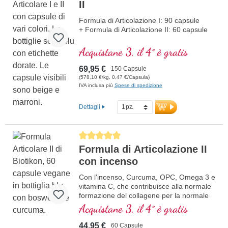
II
Formula di Articolazione I: 90 capsule
+ Formula di Articolazione II: 60 capsule
Acquistane 3, il 4° è gratis
69,95 €
150 Capsule
(578,10 €/kg, 0,47 €/Capsula)
IVA inclusa più
Spese di spedizione
Dettagli
Average rating of 5 out of 5 stars
Formula di Articolazione II
con incenso
Con l'incenso, Curcuma, OPC, Omega 3 e
vitamina C, che contribuisce alla normale
formazione del collagene per la normale
funzione della cartilaginea. Per la cura
Acquistane 3, il 4° è gratis
specifica delle strutture articolari
cartilaginea.
44,95 €
60 Capsule