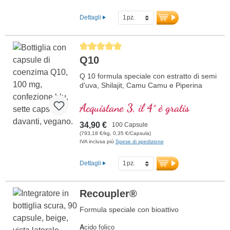
Dettagli
Average rating of 5 out of 5 stars
Q10
Q 10 formula speciale con estratto di semi
d'uva, Shilajit, Camu Camu e Piperina
Acquistane 3, il 4° è gratis
34,90 €
100 Capsule
(793,18 €/kg, 0,35 €/Capsula)
IVA inclusa più
Spese di spedizione
Dettagli
Recoupler®
Formula speciale con bioattivo
A
cido folico