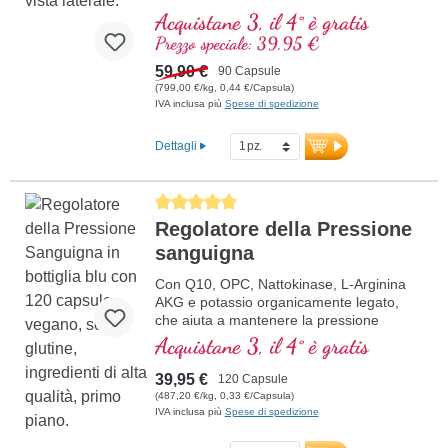
A
rginina
Acquistane 3, il 4° è gratis
L
icopene
Prezzo speciale: 39,95 €
C
urcuma
C
59,90 €
urcumina
90 Capsule
A
(799,00 €/kg, 0,44 €/Capsula)
cido ascorbico
IVA inclusa più
Spese di spedizione
R
esveratrolo
E
(Vitamina E)
B
(Vitamina B12)
Dettagli
Average rating of 5 out of 5 stars
Regolatore della Pressione
sanguigna
Con Q10, OPC, Nattokinase, L-Arginina
AKG e potassio organicamente legato,
che aiuta a mantenere la pressione
sanguigna normale.
Acquistane 3, il 4° è gratis
39,95 €
120 Capsule
(487,20 €/kg, 0,33 €/Capsula)
IVA inclusa più
Spese di spedizione