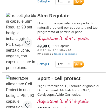
Dettagli
Slim Regulate
Una formula speciale con ingredienti
naturali e potenti per supportarti nel tuo
programma di perdita di peso.
Acquistane 3, il 4° è gratis
49,90 €
270 Capsule
(319,87 €/kg, 0,18 €/Capsula)
IVA inclusa più
Spese di spedizione
Dettagli
Sport - cell protect
High Professional F, Formula originale di
Dr. med. med. Michalzik con OPC,
Cordyceps, Acido Carnosico,
Resveratrolo, Q10, Glutatione, NADH,
Acquistane 3, il 4° è gratis
Omega 3, Melograno e Vitamina C pura.