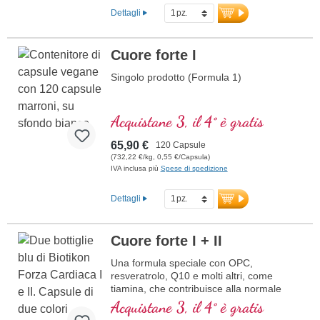
Dettagli
Cuore forte I
Singolo prodotto (Formula 1)
Acquistane 3, il 4° è gratis
65,90 €
120 Capsule
(732,22 €/kg, 0,55 €/Capsula)
IVA inclusa più
Spese di spedizione
Dettagli
Cuore forte I + II
Una formula speciale con OPC,
resveratrolo, Q10 e molti altri, come
tiamina, che contribuisce alla normale
funzione cardiaca. (Formula 1 e Formula
Acquistane 3, il 4° è gratis
2)