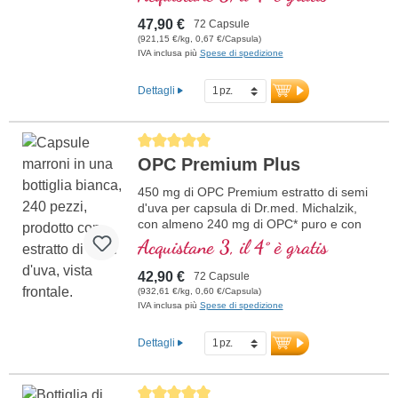
47,90 €
72 Capsule
(921,15 €/kg, 0,67 €/Capsula)
IVA inclusa più
Spese di spedizione
Dettagli
Average rating of 5 out of 5 stars
OPC Premium Plus
450 mg di OPC Premium estratto di semi
d'uva per capsula di Dr.med. Michalzik,
con almeno 240 mg di OPC* puro e con
estratto di CamuCamu
Acquistane 3, il 4° è gratis
42,90 €
72 Capsule
(932,61 €/kg, 0,60 €/Capsula)
IVA inclusa più
Spese di spedizione
Dettagli
Average rating of 5 out of 5 stars