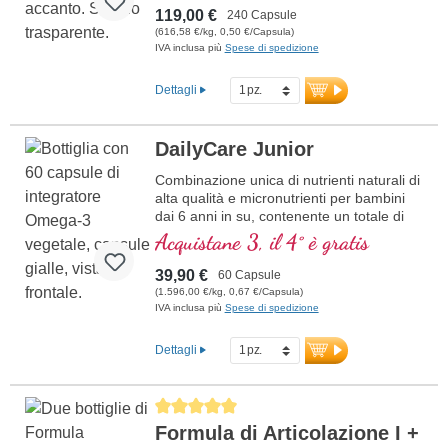
119,00 €
240 Capsule
(616,58 €/kg, 0,50 €/Capsula)
IVA inclusa più
Spese di spedizione
Dettagli
DailyCare Junior
Combinazione unica di nutrienti naturali di
alta qualità e micronutrienti per bambini
dai 6 anni in su, contenente un totale di
20 nutrienti essenziali per il vostro
Acquistane 3, il 4° è gratis
bambino.
39,90 €
60 Capsule
(1.596,00 €/kg, 0,67 €/Capsula)
IVA inclusa più
Spese di spedizione
Dettagli
Average rating of 5 out of 5 stars
Formula di Articolazione I +