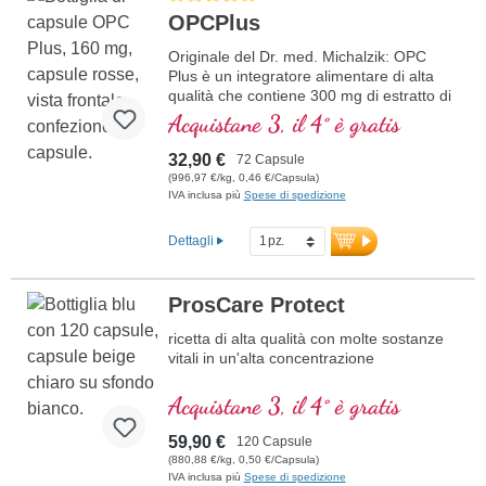
OPCPlus
Originale del Dr. med. Michalzik: OPC
Plus è un integratore alimentare di alta
qualità che contiene 300 mg di estratto di
semi d’uva (Vitis vinifera) e 50 mg di
Acquistane 3, il 4° è gratis
estratto di camu camu per dose
giornaliera (1 capsula). L’estratto di semi
32,90 €
72 Capsule
d’uva è standardizzato al 95% di polifenoli
(996,97 €/kg, 0,46 €/Capsula)
con almeno 160 mg di vero OPC per
IVA inclusa più
Spese di spedizione
capsula, offrendo così un’elevata
concentrazione di antiossidanti.
Dettagli
ulteriori informazioni su OPC Plus
ProsCare Protect
ricetta di alta qualità con molte sostanze
vitali in un'alta concentrazione
Acquistane 3, il 4° è gratis
59,90 €
120 Capsule
(880,88 €/kg, 0,50 €/Capsula)
IVA inclusa più
Spese di spedizione