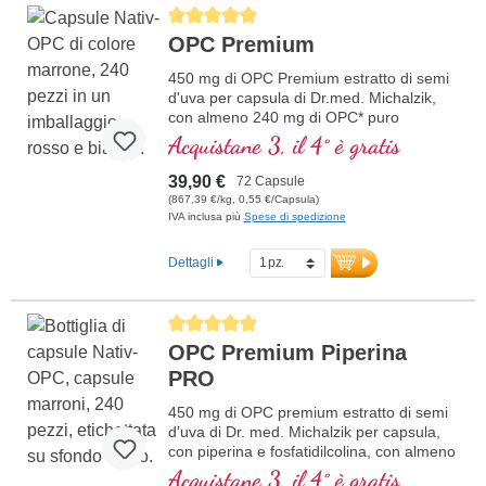
Average rating of 5 out of 5 stars
OPC Premium
450 mg di OPC Premium estratto di semi
d'uva per capsula di Dr.med. Michalzik,
con almeno 240 mg di OPC* puro
Acquistane 3, il 4° è gratis
39,90 €
72 Capsule
(867,39 €/kg, 0,55 €/Capsula)
IVA inclusa più
Spese di spedizione
Dettagli
Average rating of 5 out of 5 stars
OPC Premium Piperina
PRO
450 mg di OPC premium estratto di semi
d'uva di Dr. med. Michalzik per capsula,
con piperina e fosfatidilcolina, con almeno
240 mg di OPC puro
Acquistane 3, il 4° è gratis