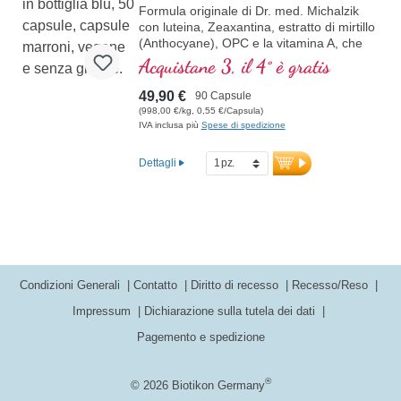
Formula originale di Dr. med. Michalzik
con luteina, Zeaxantina, estratto di mirtillo
(Anthocyane), OPC e la vitamina A, che
contribuisce al mantenimento della
Acquistane 3, il 4° è gratis
capacità visiva normale.
49,90 €
90 Capsule
(998,00 €/kg, 0,55 €/Capsula)
IVA inclusa più
Spese di spedizione
Dettagli
Condizioni Generali
Contatto
Diritto di recesso
Recesso/Reso
Impressum
Dichiarazione sulla tutela dei dati
Pagemento e spedizione
®
© 2026 Biotikon Germany