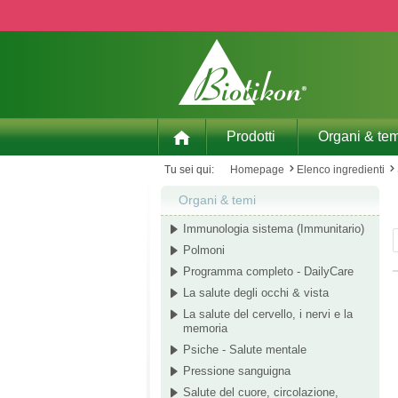
p to main content
Skip to search
Skip to main navigation
Prodotti
Organi & tem
Tu sei qui:
Homepage
Elenco ingredienti
Organi & temi
Immunologia sistema (Immunitario)
Polmoni
Programma completo - DailyCare
La salute degli occhi & vista
La salute del cervello, i nervi e la
memoria
Psiche - Salute mentale
Pressione sanguigna
Salute del cuore, circolazione,