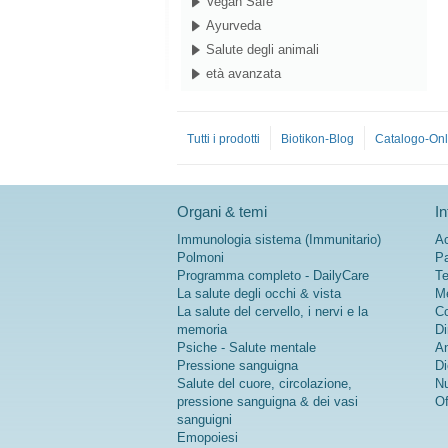
Vegan Safe
Ayurveda
Salute degli animali
età avanzata
Tutti i prodotti
Biotikon-Blog
Catalogo-Onl
Organi & temi
In
Immunologia sistema (Immunitario)
Ac
Polmoni
Pa
Programma completo - DailyCare
Te
La salute degli occhi & vista
Me
La salute del cervello, i nervi e la
Co
memoria
Di
Psiche - Salute mentale
An
Pressione sanguigna
Di
Salute del cuore, circolazione,
Nu
pressione sanguigna & dei vasi
Of
sanguigni
Emopoiesi