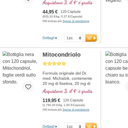
R-acido alfa lipoico naturale
Acquistane 3, il 4° è gratis
44,95 €
120 Capsule
(633,10 €/kg, 0,37 €/Capsula)
IVA inclusa più
Spese di spedizione
Dettagli
Mitocondriolo
Average rating of 5 out of 5 stars
Formula originale del Dr.
med. Michalzik, contenente
20 mg di fisetina, 20 mg di
NADH, 150 mg di Q10 e molti
Acquistane 3, il 4° è gratis
altri importanti agenti
mitocondriali. Con l'enhancer
119,95 €
120 Capsule
di biodisponibilità D-Pinitol.
(1.790,30 €/kg, 1,00 €/Capsula)
Guscio delle capsule vegano,
IVA inclusa più
Spese di spedizione
senza PEG e carragenina, e
sigillo privo di alluminio,
attivatore mitocondriale PGC-
Dettagli