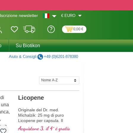
€
EURO
Iscrizione newsletter
0,00 €
o
Su Biotikon
Aiuto & Consigli
+49 (0)6201-878380
Licopene
Originale del Dr. med.
Michalzik: 25 mg di puro
Licopene per capsula. Il
Licopene del Dr. med.
Acquistane 3, il 4° è gratis
Michalzik contiene 250 mg di