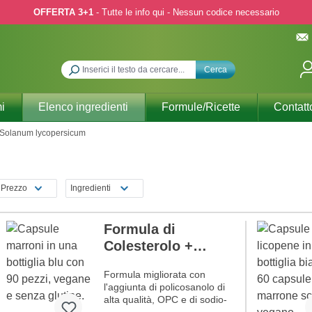
OFFERTA 3+1
- Tutte le info qui - Nessun codice necessario
Cerca
i
Elenco ingredienti
Formule/Ricette
Contatt
Solanum lycopersicum
Prezzo
Ingredienti
Formula di
Colesterolo +
Policosanolo
Formula migliorata con
l'aggiunta di policosanolo di
alta qualità, OPC e di sodio-