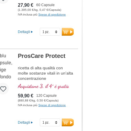
estratto di carotenoidi con 25
27,90 €
60 Capsule
mg di licopene naturale,
(1.395,00 €/kg, 0,47 €/Capsula)
estratto da Solanum
IVA inclusa più
Spese di spedizione
lycopersicum. Le nostre
capsule di licopene sono
riempite sotto atmosfera di
Dettagli
argon per garantire qualità e
purezza. La sigillatura è
senza alluminio.
ProsCare Protect
maggiori informazioni sul
Licopene
ricetta di alta qualità con
molte sostanze vitali in un'alta
concentrazione
Acquistane 3, il 4° è gratis
59,90 €
120 Capsule
(880,88 €/kg, 0,50 €/Capsula)
IVA inclusa più
Spese di spedizione
Dettagli