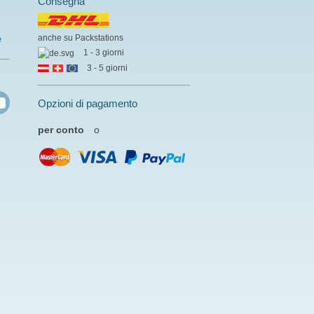
Consegna
anche su Packstations
e
1 - 3 giorni
3 - 5 giorni
Opzioni di pagamento
per conto
o