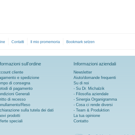
ine
Contatti
Il mio promemoria
Bookmark setzen
formazioni sull'ordine
Informazioni aziendali
count cliente
Newsletter
gamento e spedizione
Aiuto/domande frequenti
mpo di consegna
Su di noi
todi di pagamento
- Su Dr. Michalzik
ndizioni Generali
- Filosofia aziendale
ritto di recesso
- Sinergia Organigramma
nullamento/Reso
- Cosa ci rende diversi
chiarazione sulla tutela dei dati
- Team & Produktion
ovi prodotti
La tua opinione
ferte speciali
Contatto