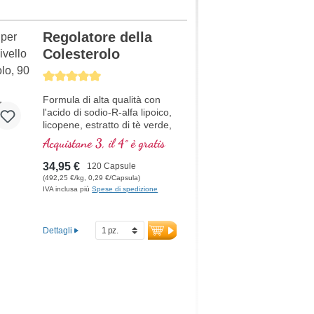
Regolatore della
Colesterolo
Average rating of 5 out of 5 stars
Formula di alta qualità con
l'acido di sodio-R-alfa lipoico,
licopene, estratto di tè verde,
monakolina K, vitamina E,
Acquistane 3, il 4° è gratis
vitamina B3 e beta glucano,
che contribuisce al
34,95 €
120 Capsule
mantenimento della normale
(492,25 €/kg, 0,29 €/Capsula)
colesterolo nel sangue.
IVA inclusa più
Spese di spedizione
Dettagli