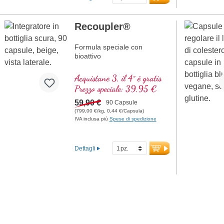
1α, senza additivi, qualità ad
alta purezza. 40 anni di
esperienza in sostanze vitali e
Recoupler®
oltre 20 anni di esperienza
produttiva.
Formula speciale con
bioattivo
A
cido folico
Acquistane 3, il 4° è gratis
A
rginina
Prezzo speciale: 39,95 €
L
icopene
C
urcuma
59,90 €
90 Capsule
C
urcumina
(799,00 €/kg, 0,44 €/Capsula)
IVA inclusa più
Spese di spedizione
A
cido ascorbico
R
esveratrolo
E
(Vitamina E)
Dettagli
B
(Vitamina B12)