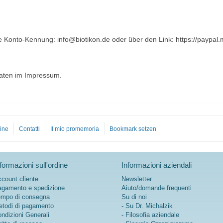
e Konto-Kennung: info@biotikon.de oder über den Link: https://paypal.
daten im Impressum.
ine
Contatti
Il mio promemoria
Bookmark setzen
formazioni sull'ordine
Informazioni aziendali
count cliente
Newsletter
gamento e spedizione
Aiuto/domande frequenti
mpo di consegna
Su di noi
todi di pagamento
- Su Dr. Michalzik
ndizioni Generali
- Filosofia aziendale