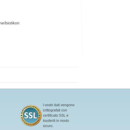
me/biotikon
I vostri dati vengono
crittografati con
certificato SSL e
trasferiti in modo
sicuro.