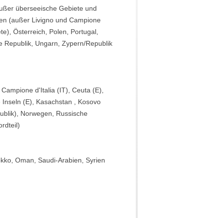
(außer überseeische Gebiete und
lien (außer Livigno und Campione
e), Österreich, Polen, Portugal,
e Republik, Ungarn, Zypern/Republik
ampione d'Italia (IT), Ceuta (E),
 Inseln (E), Kasachstan , Kosovo
publik), Norwegen, Russische
rdteil)
rokko, Oman, Saudi-Arabien, Syrien