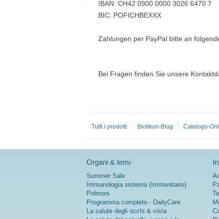
IBAN: CH42 0900 0000 3026 6470 7
BIC: POFICHBEXXX
Zahlungen per PayPal bitte an folgend
Bei Fragen finden Sie unsere Kontakt
Tutti i prodotti
Biotikon-Blog
Catalogo-Onl
Organi & temi
In
Summer Sale
Ac
Immunologia sistema (Immunitario)
Pa
Polmoni
Te
Programma completo - DailyCare
Me
La salute degli occhi & vista
Co