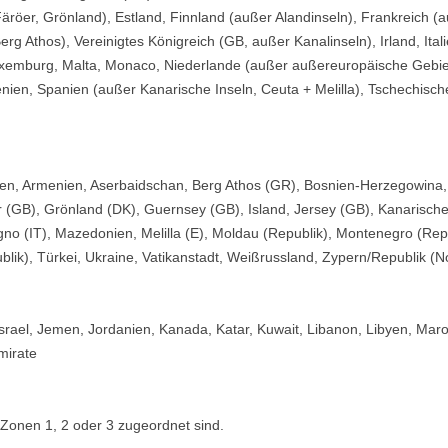
äröer, Grönland), Estland, Finnland (außer Alandinseln), Frankreich 
g Athos), Vereinigtes Königreich (GB, außer Kanalinseln), Irland, Ita
, Luxemburg, Malta, Monaco, Niederlande (außer außereuropäische Gebiet
en, Spanien (außer Kanarische Inseln, Ceuta + Melilla), Tschechisch
ien, Armenien, Aserbaidschan, Berg Athos (GR), Bosnien-Herzegowina, C
r (GB), Grönland (DK), Guernsey (GB), Island, Jersey (GB), Kanarische
vigno (IT), Mazedonien, Melilla (E), Moldau (Republik), Montenegro (Re
lik), Türkei, Ukraine, Vatikanstadt, Weißrussland, Zypern/Republik (No
, Israel, Jemen, Jordanien, Kanada, Katar, Kuwait, Libanon, Libyen, Ma
mirate
 Zonen 1, 2 oder 3 zugeordnet sind.