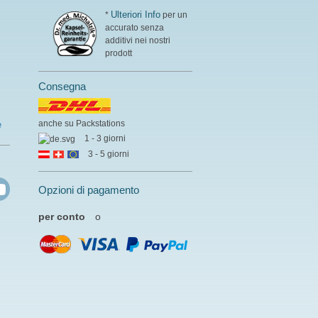
Ulteriori Info
*
per un
accurato senza
additivi nei nostri
prodott
Consegna
anche su Packstations
e
1 - 3 giorni
3 - 5 giorni
Opzioni di pagamento
per conto
o