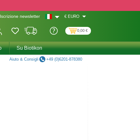
€
EURO
Iscrizione newsletter
0,00 €
o
Su Biotikon
Aiuto & Consigli
+49 (0)6201-878380