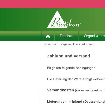
p to main content
Skip to search
Skip to main navigation
Prodotti
Organi & tem
Tu sei qui:
Pagemento e spedizione
Zahlung und Versand
Es gelten folgende Bedingungen:
Die Lieferung der Ware erfolgt weltweit
Versandkosten
(inklusive gesetzlic
Lieferungen im Inland (Deutschland