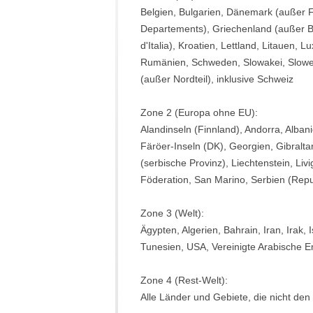
Belgien, Bulgarien, Dänemark (außer F
Departements), Griechenland (außer Ber
d'Italia), Kroatien, Lettland, Litauen
Rumänien, Schweden, Slowakei, Sloweni
(außer Nordteil), inklusive Schweiz
Zone 2 (Europa ohne EU):
Alandinseln (Finnland), Andorra, Alban
Färöer-Inseln (DK), Georgien, Gibralta
(serbische Provinz), Liechtenstein, Li
Föderation, San Marino, Serbien (Repub
Zone 3 (Welt):
Ägypten, Algerien, Bahrain, Iran, Irak
Tunesien, USA, Vereinigte Arabische E
Zone 4 (Rest-Welt):
Alle Länder und Gebiete, die nicht den