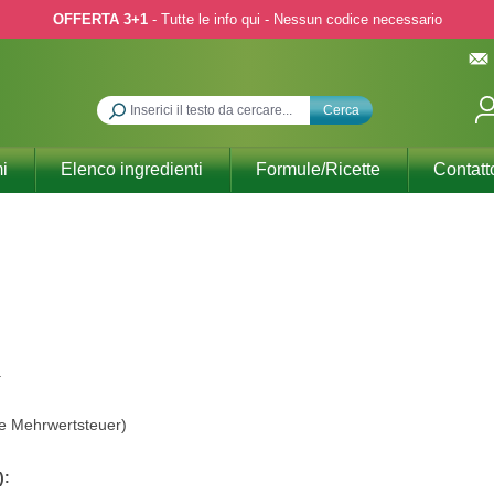
OFFERTA 3+1
- Tutte le info qui - Nessun codice necessario
Cerca
i
Elenco ingredienti
Formule/Ricette
Contatt
.
he Mehrwertsteuer)
):