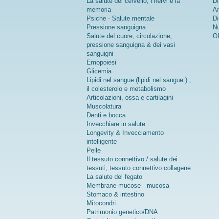
La salute del cervello, i nervi e la
Di
memoria
An
Psiche - Salute mentale
Di
Pressione sanguigna
Nu
Salute del cuore, circolazione,
Of
pressione sanguigna & dei vasi
sanguigni
Emopoiesi
Glicemia
Lipidi nel sangue (lipidi nel sangue ) ,
il colesterolo e metabolismo
Articolazioni, ossa e cartilagini
Muscolatura
Denti e bocca
Invecchiare in salute
Longevity & Invecciamento
intelligente
Pelle
Il tessuto connettivo / salute dei
tessuti, tessuto connettivo collagene
La salute del fegato
Membrane mucose - mucosa
Stomaco & intestino
Mitocondri
Patrimonio genetico/DNA