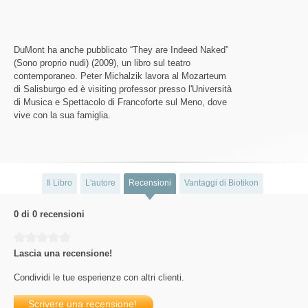
DuMont ha anche pubblicato “They are Indeed Naked”
(Sono proprio nudi) (2009), un libro sul teatro
contemporaneo. Peter Michalzik lavora al Mozarteum
di Salisburgo ed è visiting professor presso l'Università
di Musica e Spettacolo di Francoforte sul Meno, dove
vive con la sua famiglia.
Il Libro
L'autore
Recensioni
Vantaggi di Biotikon
0 di 0 recensioni
Average rating of 0 out of 5 stars
Lascia una recensione!
Condividi le tue esperienze con altri clienti.
Scrivere una recensione!