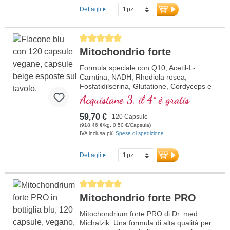
Dettagli
Average rating of 5 out of 5 stars
Mitochondrio forte
Formula speciale con Q10, Acetil-L-
Carntina, NADH, Rhodiola rosea,
Fosfatidilserina, Glutatione, Cordyceps e
rame, che contribuisce al normale
Acquistane 3, il 4° è gratis
metabolismo di energia (sotto forma di
ATP nella catena respiratoria cellulare).
59,70 €
120 Capsule
(918,46 €/kg, 0,50 €/Capsula)
IVA inclusa più
Spese di spedizione
Dettagli
Average rating of 5 out of 5 stars
Mitochondrio forte PRO
Mitochondrium forte PRO di Dr. med.
Michalzik: Una formula di alta qualità per