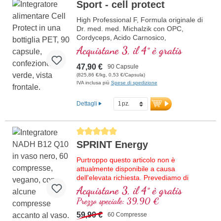
Sport - cell protect
High Professional F, Formula originale di
Dr. med. med. Michalzik con OPC,
Cordyceps, Acido Carnosico,
Resveratrolo, Q10, Glutatione, NADH,
Acquistane 3, il 4° è gratis
Omega 3, Melograno e Vitamina C pura.
47,90 €
90 Capsule
(825,86 €/kg, 0,53 €/Capsula)
IVA inclusa più
Spese di spedizione
Dettagli
Average rating of 5 out of 5 stars
SPRINT Energy
Purtroppo questo articolo non è
attualmente disponibile a causa
dell'elevata richiesta. Prevediamo di
ricevere nuova merce nella settimana
Acquistane 3, il 4° è gratis
37/2026.
Prezzo speciale: 39,90 €
Formula di alta qualità con NADH,
59,90 €
60 Compresse
vitamina B12 bioattiva, coenzima Q10 e