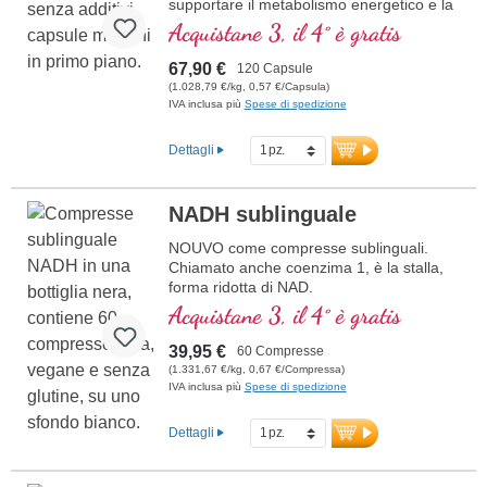
supportare il metabolismo energetico e la
salute cellulare. Include NADH, Q10,
Acquistane 3, il 4° è gratis
Resveratrolo e Tiamina, che promuovono
il metabolismo energetico, oltre all'acido
67,90 €
120 Capsule
R-Alfa-Lipoico nella preziosa forma di
(1.028,79 €/kg, 0,57 €/Capsula)
Sodium-R-Lipoato. Sigillatura senza
IVA inclusa più
Spese di spedizione
alluminio e oltre 20 anni di esperienza
garantiscono la massima qualità.
Dettagli
Sviluppato da medici.
ulteriori informazioni su
NADH sublinguale
Mitochondrium forte PRO
NOUVO come compresse sublinguali.
Chiamato anche coenzima 1, è la stalla,
forma ridotta di NAD.
• no nano - NADH, senza nanoparticelle!
Acquistane 3, il 4° è gratis
• sublinguale per un migliore
assorbimento attraverso la mucosa orale
39,95 €
60 Compresse
• Senza di additivi
(1.331,67 €/kg, 0,67 €/Compressa)
IVA inclusa più
Spese di spedizione
Dettagli