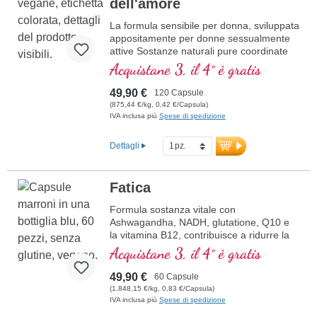
dell'amore
La formula sensibile per donna, sviluppata
appositamente per donne sessualmente
attive Sostanze naturali pure coordinate
per sostenere la tua femminilità.
Acquistane 3, il 4° è gratis
49,90 €
120 Capsule
(875,44 €/kg, 0,42 €/Capsula)
IVA inclusa più
Spese di spedizione
Dettagli
Fatica
Formula sostanza vitale con
Ashwagandha, NADH, glutatione, Q10 e
la vitamina B12, contribuisce a ridurre la
stanchezza e la fatica.
Acquistane 3, il 4° è gratis
49,90 €
60 Capsule
(1.848,15 €/kg, 0,83 €/Capsula)
IVA inclusa più
Spese di spedizione