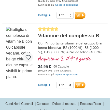
(1.330,00 €/kg, 0,67 €/Compressa)
vitamina D3 vegana. La compressa
IVA inclusa più
Spese di spedizione
sublinguale verrà assorbita attraverso la
mucosa orale.
Dettagli
Average rating of 5 out of 5 stars
Vitamine del complesso B
Con l'importante vitamine del gruppo B in
forma bioattiva, B2 (1000 %), B6 (1000
%), B12 (5000 %) e l'acido folico (400 %)
e tutti gli altri vitamine-B. Con
Acquistane 3, il 4° è gratis
metilcobalamina e adenosil cobalamina.
34,95 €
60 Capsule
(896,15 €/kg, 0,58 €/Capsula)
IVA inclusa più
Spese di spedizione
Dettagli
Condizioni Generali
Contatto
Diritto di recesso
Recesso/Reso