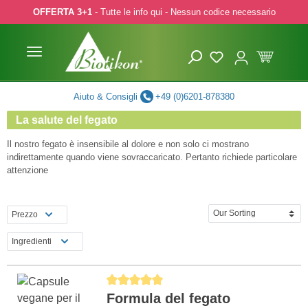
OFFERTA 3+1
- Tutte le info qui - Nessun codice necessario
p to main content
Skip to search
Skip to main navigation
Aiuto & Consigli
+49 (0)6201-878380
La salute del fegato
Il nostro fegato è insensibile al dolore e non solo ci mostrano
indirettamente quando viene sovraccaricato. Pertanto richiede particolare
attenzione
Prezzo
Ingredienti
Average rating of 5 out of 5 stars
Formula del fegato