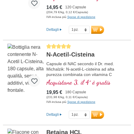
100 % vegana e ipoallergenica. La colina
è una sostanza simile alle vitamine ed è
14,95 €
120 Capsule
una parte importante del fabbisogno
(204,79 €/kg, 0,12 €/Capsula)
nutritivo naturale. Capsule altamente
IVA inclusa più
Spese di spedizione
pure, sigillate senza alluminio, sviluppate
da medici e prodotte in Germania – con
Dettagli
purezza testata in laboratorio e
confezione sostenibile.
maggiori informazioni sulla colina
Average rating of 5 out of 5 stars
N-Acetil-Cisteina
Capsule di NAC secondo il Dr. med.
Michalzik: N-acetil-L-cisteina ad alta
purezza combinata con vitamina C
tamponata. Senza additivi e
Acquistane 3, il 4° è gratis
perfettamente dosata con 600 mg di NAC
e 160 mg di vitamina C per dose
19,95 €
180 Capsule
giornaliera. Vegano e ipoallergenico, con
(231,98 €/kg, 0,11 €/Capsula)
vitamina C ben tollerata. Prodotto in
IVA inclusa più
Spese di spedizione
Germania secondo i più alti standard di
qualità – testato in laboratorio, certificato
Dettagli
ISO e HACCP. Sigillato senza alluminio.
Sviluppato da medici con oltre 20 anni di
esperienza nella produzione di
Betaina HCL
micronutrienti.