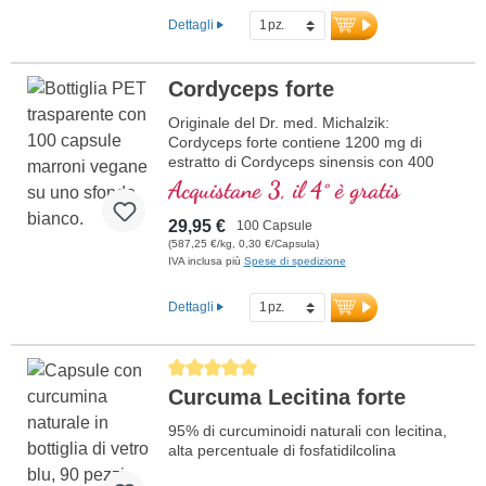
prodotto in Germania e testato in
Dettagli
laboratorio per la purezza.
Maggiori informazioni su S-Acetil-
Glutatione
Cordyceps forte
Originale del Dr. med. Michalzik:
Cordyceps forte contiene 1200 mg di
estratto di Cordyceps sinensis con 400
mg di polisaccaridi per dose giornaliera (3
Acquistane 3, il 4° è gratis
capsule). Questo integratore alimentare di
alta qualità è privo di additivi ed è prodotto
29,95 €
100 Capsule
in Germania. Il sigillo è privo di alluminio.
(587,25 €/kg, 0,30 €/Capsula)
IVA inclusa più
Spese di spedizione
ulteriori informazioni su Cordyceps
forte
Dettagli
Average rating of 5 out of 5 stars
Curcuma Lecitina forte
95% di curcuminoidi naturali con lecitina,
alta percentuale di fosfatidilcolina