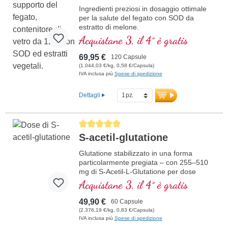
Ingredienti preziosi in dosaggio ottimale
per la salute del fegato con SOD da
estratto di melone.
Acquistane 3, il 4° è gratis
69,95 €
120 Capsule
(1.044,03 €/kg, 0,58 €/Capsula)
IVA inclusa più
Spese di spedizione
Dettagli
Average rating of 5 out of 5 stars
S-acetil-glutatione
Glutatione stabilizzato in una forma
particolarmente pregiata – con 255–510
mg di S-Acetil-L-Glutatione per dose
giornaliera. La struttura acetilata protegge
Acquistane 3, il 4° è gratis
dalla decomposizione nello stomaco e
consente un'assimilazione
49,90 €
60 Capsule
particolarmente efficiente. Capsule
(2.376,19 €/kg, 0,83 €/Capsula)
sigillate senza alluminio, 100% vegane,
IVA inclusa più
Spese di spedizione
senza additivi – sviluppato da medici,