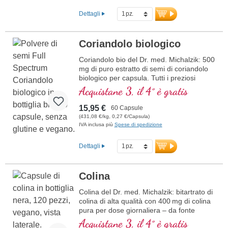
La L-citrullina agisce in sinergia con la L-
arginina per supportare la prestazione
Dettagli
sportiva. Questo integratore alimentare di
alta qualità è prodotto in Germania ed è
privo di additivi. Il sigillo è privo di
Coriandolo biologico
alluminio.
Coriandolo bio del Dr. med. Michalzik: 500
ulteriori informazioni su Malato di L-
mg di puro estratto di semi di coriandolo
Citrullina
biologico per capsula. Tutti i preziosi
componenti del coriandolo in qualità
Acquistane 3, il 4° è gratis
premium. Vegano, senza additivi e con
sigillo privo di alluminio.
15,95 €
60 Capsule
ulteriori informazioni sulle capsule di
(431,08 €/kg, 0,27 €/Capsula)
polvere di semi di coriandolo biologico
IVA inclusa più
Spese di spedizione
Dettagli
Colina
Colina del Dr. med. Michalzik: bitartrato di
colina di alta qualità con 400 mg di colina
pura per dose giornaliera – da fonte
naturale e completamente priva di additivi,
Acquistane 3, il 4° è gratis