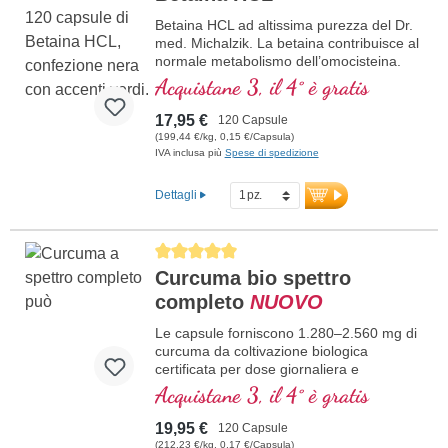
Ulteriori informazioni sul NAC
Betaina HCL ad altissima purezza del Dr.
med. Michalzik. La betaina contribuisce al
normale metabolismo dell’omocisteina.
Vegano, ipoallergenico e privo di additivi.
Acquistane 3, il 4° è gratis
Sviluppato da medici in Germania, testato
in laboratorio e confezionato in modo
17,95 €
120 Capsule
sostenibile – con oltre 20 anni di
(199,44 €/kg, 0,15 €/Capsula)
esperienza nella produzione di
IVA inclusa più
Spese di spedizione
micronutrienti.
maggiori informazioni sulle capsule
Dettagli
di betaina HCL
Average rating of 5 out of 5 stars
Curcuma bio spettro
completo
NUOVO
Le capsule forniscono 1.280–2.560 mg di
curcuma da coltivazione biologica
certificata per dose giornaliera e
contengono, oltre alla curcumina,
Acquistane 3, il 4° è gratis
tumeroni e curcumani naturalmente
presenti. La “Radice d’oro” è apprezzata
19,95 €
120 Capsule
nell’Ayurveda da oltre 5.000 anni – per il
(212,23 €/kg, 0,17 €/Capsula)