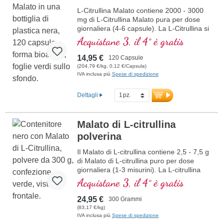
L-Citrullina Malato contiene 2000 - 3000
mg di L-Citrullina Malato pura per dose
giornaliera (4-6 capsule). La L-Citrullina si
riferisce alla forma isomerica specifica
Acquistane 3, il 4° è gratis
dell'amminoacido Citrullina,
biologicamente attiva e assimilabile
14,95 €
120 Capsule
dall'organismo umano. La combinazione
(204,79 €/kg, 0,12 €/Capsula)
con Malato ne aumenta l'efficacia e
IVA inclusa più
Spese di spedizione
l'efficienza. La L-Citrullina agisce in
sinergia con la L-Arginina, supportando
Dettagli
così le prestazioni sportive. Questo
integratore alimentare di alta qualità è
prodotto in Germania ed è privo di
Malato di L-citrullina
additivi. La sigillatura è priva di alluminio.
polverina
Ulteriori informazioni su L-Citrullina
Il Malato di L-citrullina contiene 2,5 - 7,5 g
Malato
di Malato di L-citrullina puro per dose
giornaliera (1-3 misurini). La L-citrullina
indica la forma isomerica specifica
Acquistane 3, il 4° è gratis
dell'aminoacido citrullina, che è
biologicamente attiva e utilizzabile dal
24,95 €
300 Grammi
corpo umano. La combinazione con il
(83,17 €/kg)
malato aumenta l'efficacia e l'efficienza.
IVA inclusa più
Spese di spedizione