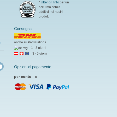
Ulteriori Info
*
per un
accurato senza
additivi nei nostri
prodott
Consegna
anche su Packstations
e
1 - 3 giorni
3 - 5 giorni
Opzioni di pagamento
per conto
o