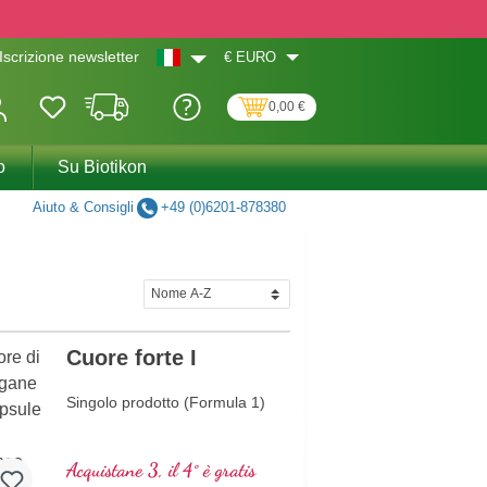
€
EURO
Iscrizione newsletter
0,00 €
o
Su Biotikon
Aiuto & Consigli
+49 (0)6201-878380
Cuore forte I
Singolo prodotto (Formula 1)
Acquistane 3, il 4° è gratis