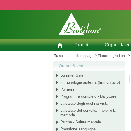
p to main content
Skip to search
Skip to main navigation
Prodotti
Organi & tem
Tu sei qui:
Homepage
Elenco ingredienti
Organi & temi
Summer Sale
Immunologia sistema (Immunitario)
Polmoni
Programma completo - DailyCare
La salute degli occhi & vista
La salute del cervello, i nervi e la
memoria
Psiche - Salute mentale
Pressione sanguigna