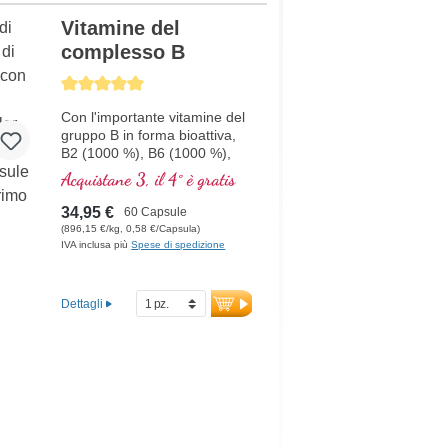
Vitamine del
complesso B
Average rating of 5 out of 5 stars
Con l'importante vitamine del
gruppo B in forma bioattiva,
B2 (1000 %), B6 (1000 %),
B12 (5000 %) e l'acido folico
Acquistane 3, il 4° è gratis
(400 %) e tutti gli altri
vitamine-B. Con
34,95 €
60 Capsule
metilcobalamina e adenosil
(896,15 €/kg, 0,58 €/Capsula)
cobalamina.
IVA inclusa più
Spese di spedizione
Dettagli