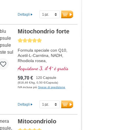
Dettagli
Mitochondrio forte
Average rating of 5 out of 5 stars
Formula speciale con Q10,
Acetil-L-Carntina, NADH,
Rhodiola rosea,
Fosfatidilserina, Glutatione,
Acquistane 3, il 4° è gratis
Cordyceps e rame, che
contribuisce al normale
59,70 €
120 Capsule
metabolismo di energia (sotto
(918,46 €/kg, 0,50 €/Capsula)
forma di ATP nella catena
IVA inclusa più
Spese di spedizione
respiratoria cellulare).
Dettagli
Mitocondriolo