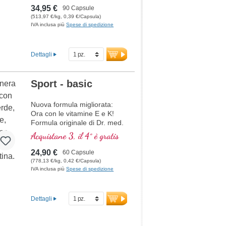
deve essere incluso con
34,95 €
90 Capsule
minimo 1,5 g di avere un
(513,97 €/kg, 0,39 €/Capsula)
effetto sui livelli di
IVA inclusa più
Spese di spedizione
omocisteina. Vitamine del
gruppo B in forma bioattiva
Dettagli
Sport - basic
Nuova formula migliorata:
Ora con le vitamine E e K!
Formula originale di Dr. med.
Michalzik, basata sulla ricerca
Acquistane 3, il 4° è gratis
scientifica più avanzata.
Vitamine B 2, 6, 12 e acido
24,90 €
60 Capsule
folico in forma bioattiva.
(778,13 €/kg, 0,42 €/Capsula)
IVA inclusa più
Spese di spedizione
Dettagli