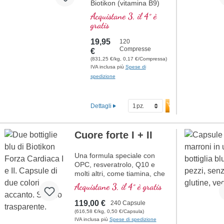
Biotikon (vitamina B9)
offre 800 µg di acido
Acquistane 3, il 4° è
folico biologicamente
gratis
attivo per compressa,
sotto forma di
19,95
120
metiltetraidrofolato (5-
Compresse
€
MTHF), particolarmente
(831,25 €/kg, 0,17 €/Compressa)
ben assorbito
IVA inclusa più
Spese di
dall'organismo. L'acido
spedizione
folico contribuisce alla
normale formazione del
sangue e alla funzione
Dettagli
del sistema immunitario.
Privo di qualsiasi
additivo, il prodotto è
Cuore forte I + II
confezionato in un sigillo
privo di alluminio.
Una formula speciale con
Prodotto in Germania
OPC, resveratrolo, Q10 e
secondo i più alti
molti altri, come tiamina, che
standard di qualità.
contribuisce alla normale
ulteriori informazioni
Acquistane 3, il 4° è gratis
funzione cardiaca. (Formula 1
sull’acido folico
e Formula 2)
119,00 €
240 Capsule
(616,58 €/kg, 0,50 €/Capsula)
IVA inclusa più
Spese di spedizione