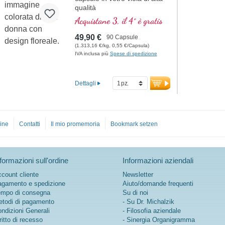
qualità
Acquistane 3, il 4° è gratis
49,90 €
90 Capsule
(1.313,16 €/kg, 0,55 €/Capsula)
IVA inclusa più
Spese di spedizione
Dettagli
ine
Contatti
Il mio promemoria
Bookmark setzen
formazioni sull'ordine
Informazioni aziendali
count cliente
Newsletter
gamento e spedizione
Aiuto/domande frequenti
mpo di consegna
Su di noi
todi di pagamento
- Su Dr. Michalzik
ndizioni Generali
- Filosofia aziendale
ritto di recesso
- Sinergia Organigramma