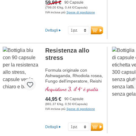
C
urcuma
59,90 €
90 Capsule
C
urcumina
(799,00 €/kg, 0,44 €/Capsula)
IVA inclusa più
Spese di spedizione
A
cido ascorbico
R
esveratrolo
E
(Vitamina E)
Dettagli
B
(Vitamina B12)
Resistenza allo
stress
Formula originale con
Ashwaganda, Rhodiola rosea,
Fungo dell'imperatore, Reishi
e acido pantotenico, che
Acquistane 3, il 4° è gratis
contribuisce alla normale
prestazioni mentali. La
44,95 €
90 Capsule
vitamina E aiuta a proteggere
(881,37 €/kg, 0,50 €/Capsula)
le cellule dallo stress
IVA inclusa più
Spese di spedizione
ossidativo.
Dettagli