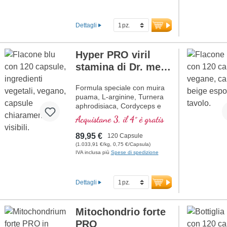
Dettagli
Hyper PRO viril
stamina di Dr. med.
Michalzik
Formula speciale con muira
puama, L-arginine, Turnera
aphrodisiaca, Cordyceps e
zinco legato organicamente
Acquistane 3, il 4° è gratis
che aiutano la fertilità e un
normale livello di testosterone
89,95 €
120 Capsule
nel sangue.
(1.033,91 €/kg, 0,75 €/Capsula)
IVA inclusa più
Spese di spedizione
Dettagli
Mitochondrio forte
PRO