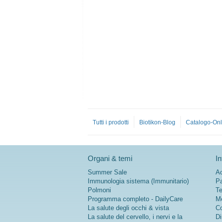
Tutti i prodotti
Biotikon-Blog
Catalogo-Onl
Organi & temi
In
Summer Sale
Ac
Immunologia sistema (Immunitario)
Pa
Polmoni
Te
Programma completo - DailyCare
Me
La salute degli occhi & vista
Co
La salute del cervello, i nervi e la
Di