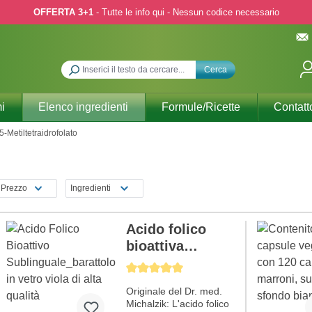
OFFERTA 3+1
- Tutte le info qui - Nessun codice necessario
Cerca
i
Elenco ingredienti
Formule/Ricette
Contatt
5-Metiltetraidrofolato
Prezzo
Ingredienti
Acido folico
bioattiva
(vitamina B9)
Average rating of 5 out of 5 stars
Originale del Dr. med.
Michalzik: L'acido folico