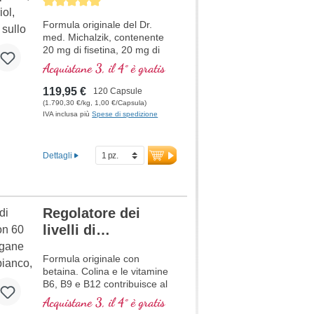
Average rating of 5 out of 5 stars
Formula originale del Dr.
med. Michalzik, contenente
20 mg di fisetina, 20 mg di
NADH, 150 mg di Q10 e molti
Acquistane 3, il 4° è gratis
altri importanti agenti
mitocondriali. Con l'enhancer
119,95 €
120 Capsule
di biodisponibilità D-Pinitol.
(1.790,30 €/kg, 1,00 €/Capsula)
Guscio delle capsule vegano,
IVA inclusa più
Spese di spedizione
senza PEG e carragenina, e
sigillo privo di alluminio,
attivatore mitocondriale PGC-
Dettagli
1α, senza additivi, qualità ad
alta purezza. 40 anni di
esperienza in sostanze vitali e
oltre 20 anni di esperienza
Regolatore dei
produttiva.
livelli di
omocisteina
Formula originale con
betaina. Colina e le vitamine
B6, B9 e B12 contribuisce al
normale metabolismo
Acquistane 3, il 4° è gratis
dell'omocisteina. Betaina