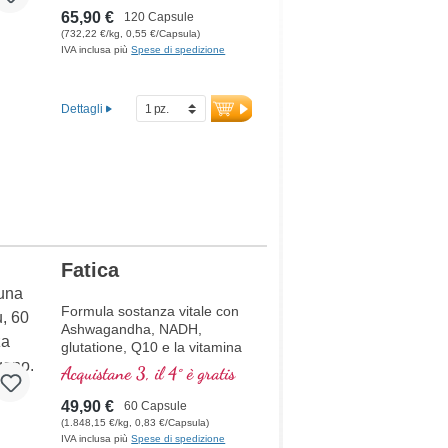
65,90 €
120 Capsule
(732,22 €/kg, 0,55 €/Capsula)
IVA inclusa più
Spese di spedizione
Dettagli
Fatica
Formula sostanza vitale con
Ashwagandha, NADH,
glutatione, Q10 e la vitamina
B12, contribuisce a ridurre la
Acquistane 3, il 4° è gratis
stanchezza e la fatica.
49,90 €
60 Capsule
(1.848,15 €/kg, 0,83 €/Capsula)
IVA inclusa più
Spese di spedizione