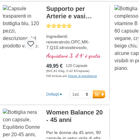
Supporto per
Arterie e vasi
sanguigni
Average rating of 5 out of 5 stars
Ingredienti:
resveratrolo,OPC,MK-
7,Q10,idrossitirosolo,
nattokinase e la vitamina C,
Acquistane 3, il 4° è gratis
che contribuisce alla normale
formazione del collagene per
49,95 €
120 Capsule
la normale funzione dei vasi
(601,81 €/kg, 0,42 €/Capsula)
sanguigni. Le vitamine del
IVA inclusa più
Spese di spedizione
gruppo B sono presenti in
forma bioattiva.
Dettagli
Women Balance 20
- 45 anni
Per le donne da 45 anni, 90
capsule in vetro viola di alta