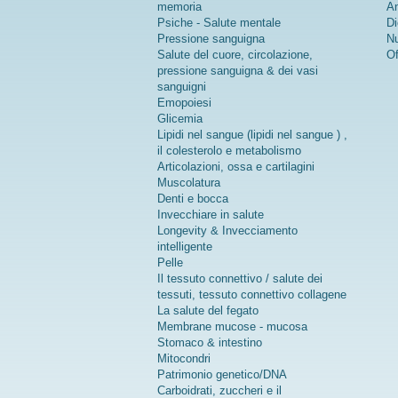
memoria
An
Psiche - Salute mentale
Di
Pressione sanguigna
Nu
Salute del cuore, circolazione,
Of
pressione sanguigna & dei vasi
sanguigni
Emopoiesi
Glicemia
Lipidi nel sangue (lipidi nel sangue ) ,
il colesterolo e metabolismo
Articolazioni, ossa e cartilagini
Muscolatura
Denti e bocca
Invecchiare in salute
Longevity & Invecciamento
intelligente
Pelle
Il tessuto connettivo / salute dei
tessuti, tessuto connettivo collagene
La salute del fegato
Membrane mucose - mucosa
Stomaco & intestino
Mitocondri
Patrimonio genetico/DNA
Carboidrati, zuccheri e il