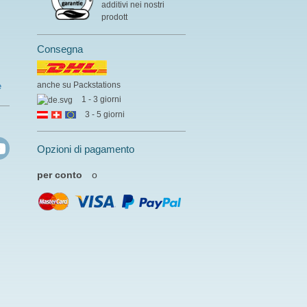
additivi nei nostri
prodott
Consegna
anche su Packstations
e
1 - 3 giorni
3 - 5 giorni
Opzioni di pagamento
per conto
o