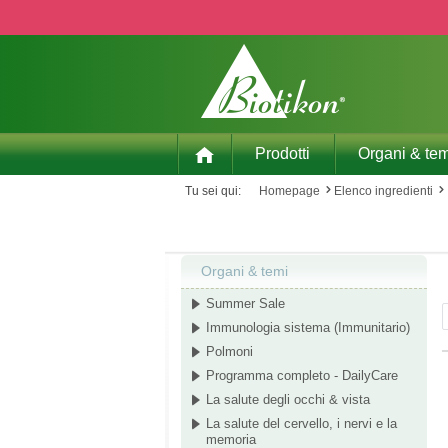
p to main content
Skip to search
Skip to main navigation
Prodotti
Organi & tem
Tu sei qui:
Homepage
Elenco ingredienti
Organi & temi
Summer Sale
Immunologia sistema (Immunitario)
Polmoni
Programma completo - DailyCare
La salute degli occhi & vista
La salute del cervello, i nervi e la
memoria