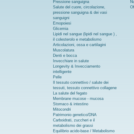
Pressione sanguigna
Nu
Salute del cuore, circolazione,
Of
pressione sanguigna & dei vasi
sanguigni
Emopoiesi
Glicemia
Lipidi nel sangue (lipidi nel sangue ) ,
il colesterolo e metabolismo
Articolazioni, ossa e cartilagini
Muscolatura
Denti e bocca
Invecchiare in salute
Longevity & Invecciamento
intelligente
Pelle
Il tessuto connettivo / salute dei
tessuti, tessuto connettivo collagene
La salute del fegato
Membrane mucose - mucosa
Stomaco & intestino
Mitocondri
Patrimonio genetico/DNA
Carboidrati, zuccheri e il
metabolismo dei grassi
Equilibrio acido-base / Metabolismo