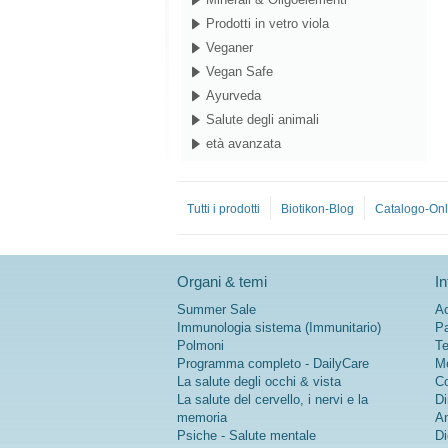
Prodotti in vetro viola
Veganer
Vegan Safe
Ayurveda
Salute degli animali
età avanzata
Tutti i prodotti
Biotikon-Blog
Catalogo-Onl
Organi & temi
In
Summer Sale
Ac
Immunologia sistema (Immunitario)
Pa
Polmoni
Te
Programma completo - DailyCare
Me
La salute degli occhi & vista
Co
La salute del cervello, i nervi e la
Di
memoria
An
Psiche - Salute mentale
Di