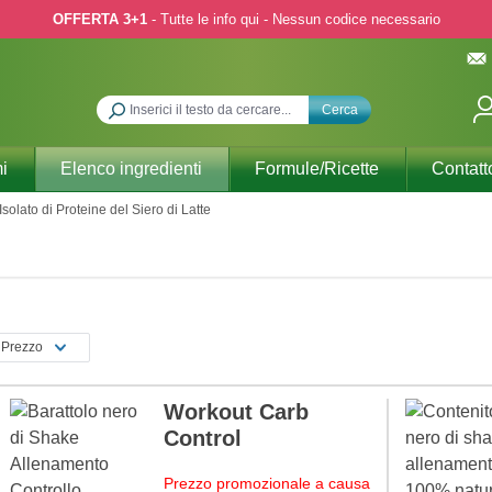
OFFERTA 3+1
- Tutte le info qui - Nessun codice necessario
Cerca
i
Elenco ingredienti
Formule/Ricette
Contatt
Isolato di Proteine del Siero di Latte
Prezzo
Workout Carb
Control
Prezzo promozionale a causa