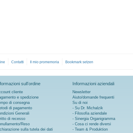
Sviluppato da medici,
prodotto in Germania
Oltre 20 anni di esperienza
nella nutrizione sportiva
ine
Contatti
Il mio promemoria
Bookmark setzen
formazioni sull'ordine
Informazioni aziendali
count cliente
Newsletter
gamento e spedizione
Aiuto/domande frequenti
mpo di consegna
Su di noi
todi di pagamento
- Su Dr. Michalzik
ndizioni Generali
- Filosofia aziendale
ritto di recesso
- Sinergia Organigramma
nullamento/Reso
- Cosa ci rende diversi
chiarazione sulla tutela dei dati
- Team & Produktion