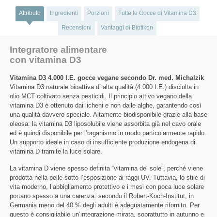
Attributo
Ingredienti
Porzioni
Tutte le Gocce di Vitamina D3
Recensioni
Vantaggi di Biotikon
Integratore alimentare
con vitamina D3
Vitamina D3 4.000 I.E. gocce vegane secondo Dr. med. Michalzik
Vitamina D3 naturale bioattiva di alta qualità (4.000 I.E.) disciolta in
olio MCT coltivato senza pesticidi. Il principio attivo vegano della
vitamina D3 è ottenuto dai licheni e non dalle alghe, garantendo così
una qualità davvero speciale. Altamente biodisponibile grazie alla base
oleosa: la vitamina D3 liposolubile viene assorbita già nel cavo orale
ed è quindi disponibile per l’organismo in modo particolarmente rapido.
Un supporto ideale in caso di insufficiente produzione endogena di
vitamina D tramite la luce solare.
La vitamina D viene spesso definita “vitamina del sole”, perché viene
prodotta nella pelle sotto l’esposizione ai raggi UV. Tuttavia, lo stile di
vita moderno, l’abbigliamento protettivo e i mesi con poca luce solare
portano spesso a una carenza: secondo il Robert-Koch-Institut, in
Germania meno del 40 % degli adulti è adeguatamente rifornito. Per
questo è consigliabile un’integrazione mirata, soprattutto in autunno e