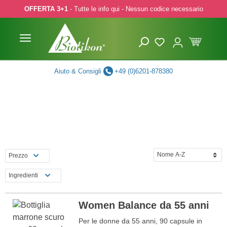
OFFERTA 3+1
- Tutte le info qui - Nessun codice necessario
p to main content
Skip to search
Skip to main navigation
Aiuto & Consigli
+49 (0)6201-878380
Prezzo
Ingredienti
Women Balance da 55 anni
Per le donne da 55 anni, 90 capsule in