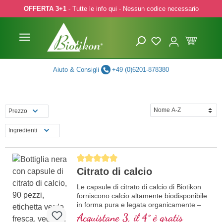
OFFERTA 3+1
- Tutte le info qui - Nessun codice necessario
p to main content
Skip to search
Skip to main navigation
Aiuto & Consigli
+49 (0)6201-878380
Prezzo
Ingredienti
Average rating of 5 out of 5 stars
Citrato di calcio
Le capsule di citrato di calcio di Biotikon
forniscono calcio altamente biodisponibile
in forma pura e legata organicamente –
perfette per chi dà valore alla massima
Acquistane 3, il 4° è gratis