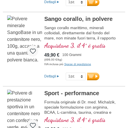
Dettagli
maggiori informazioni sul citrato di
calcio
Sango corallo, in polvere
Sango corallo marittimo, minerali
colloidali, direttamente dal fondo del
mare, non minate fuori terra, il rapporto
calcio magnesio di 2 : 1; in vetro viola
Acquistane 3, il 4° è gratis
49,90 €
100 Grammi
(499,00 €/kg)
IVA inclusa più
Spese di spedizione
Dettagli
Sport - performance
Formula originale di Dr. med. Michalzik,
speciale formulazione con arginina,
BCAA, L-carnitina, taurina, creatina e
magnesio.
Acquistane 3, il 4° è gratis