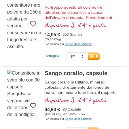
Purtroppo questo articolo non è
attualmente disponibile a causa
dell'elevata domanda. Prevediamo di
ricevere nuova merce nella settimana
Acquistane 3, il 4° è gratis
30/2026.
La polvere di citrato di calcio di Biotikon
14,95 €
250 Grammi
fornisce calcio di alta qualità,
(59,80 €/kg)
particolarmente ben tollerato, in forma
IVA inclusa più
Spese di spedizione
pura – priva di additivi e con ottima
biodisponibilità. Il calcio svolge un ruolo
Dettagli
fondamentale nel corpo. È importante per
energia, ossa, denti, muscoli, nervi, così
come per la digestione e il metabolismo
Sango corallo, capsule
cellulare. Adatto anche a bambini e donne
in menopausa. Grazie al legame delicato
Sango corallo marittimo, minerali
sotto forma di citrato, è ben tollerato dallo
colloidali, direttamente dal fondo del
stomaco e indicato anche per digestioni
mare, non minate fuori terra, il rapporto
sensibili. La polvere completamente
calcio magnesio di 2 : 1
Acquistane 3, il 4° è gratis
vegetale è ideale per chi ha un
fabbisogno aumentato – dagli adulti attivi
44,90 €
90 Capsule
agli anziani. Confezionato con sigillo privo
(440,20 €/kg, 0,50 €/Capsula)
di alluminio, prodotto in Germania, testato
IVA inclusa più
Spese di spedizione
e sviluppato con oltre 20 anni di
esperienza nei principi vitali di alta qualità.