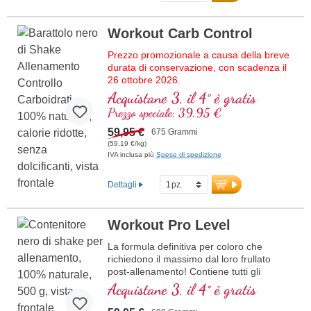
Workout Carb Control
Prezzo promozionale a causa della breve
durata di conservazione, con scadenza il
26 ottobre 2026.
Acquistane 3, il 4° è gratis
La formula definitiva per coloro che
Prezzo speciale: 39,95 €
esigono il massimo dal loro prodotto per
l'allenamento! Contiene l'intero spettro di
59,95 €
675 Grammi
aminoacidi essenziali (EAA) e aminoacidi
(59,19 €/kg)
a catena ramificata (BCAA), combinati con
IVA inclusa più
Spese di spedizione
creatina per migliorare le prestazioni
muscolari e acetil-L-carnitina per
Dettagli
supportare l'apporto energetico. Senza
additivi artificiali né dolcificanti artificiali –
invece presenta vera vaniglia Bourbon,
Workout Pro Level
eritritolo e stevia. Potenziato con D-Pinitol
per una migliore biodisponibilità dei
La formula definitiva per coloro che
nutrienti. Sviluppato da medici, prodotto in
richiedono il massimo dal loro frullato
Germania – qualità superiore per il tuo
post-allenamento! Contiene tutti gli
allenamento.
aminoacidi essenziali (EAA) oltre ai BCAA,
Acquistane 3, il 4° è gratis
combinati con creatina per più energia
Maggiori informazioni su Workout
muscolare e acetyl-L-carnitina per