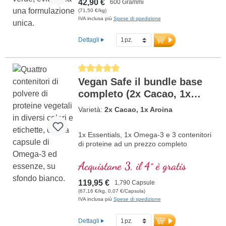
42,90 €
600 Grammi
(71,50 €/kg)
IVA inclusa più
Spese di spedizione
Dettagli
Average rating of 5 out of 5 stars
Vegan Safe il bundle base
completo (2x Cacao, 1x
Aronia)
Varietà:
2x Cacao, 1x Aroina
1x Essentials, 1x Omega-3 e 3 contenitori
di proteine ad un prezzo completo
Acquistane 3, il 4° è gratis
119,95 €
1,790 Capsule
(67,16 €/kg, 0,07 €/Capsula)
IVA inclusa più
Spese di spedizione
Dettagli