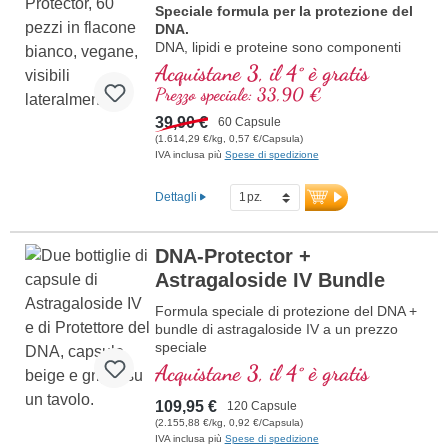
Speciale formula per la protezione del
DNA.
DNA, lipidi e proteine sono componenti
importanti delle cellule. Proteggi le tue
Acquistane 3, il 4° è gratis
cellule dallo stress ossidativo, con
Prezzo speciale: 33,90 €
preziose sostanze naturali.
39,90 €
60 Capsule
(1.614,29 €/kg, 0,57 €/Capsula)
IVA inclusa più
Spese di spedizione
Dettagli
DNA-Protector +
Astragaloside IV Bundle
Formula speciale di protezione del DNA +
bundle di astragaloside IV a un prezzo
speciale
Acquistane 3, il 4° è gratis
109,95 €
120 Capsule
(2.155,88 €/kg, 0,92 €/Capsula)
IVA inclusa più
Spese di spedizione