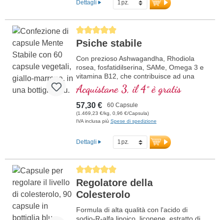
Dettagli
calibrata di questi estratti standardizzati
combina materie prime di alta qualità con
qualità controllata e purezza costante.
Average rating of 5 out of 5 stars
maggiori informazioni sul bundle
Psiche stabile
Con prezioso Ashwagandha, Rhodiola
rosea, fosfatidilserina, SAMe, Omega 3 e
vitamina B12, che contribuisce ad una
funzione normale della psiche
Acquistane 3, il 4° è gratis
57,30 €
60 Capsule
(1.469,23 €/kg, 0,96 €/Capsula)
IVA inclusa più
Spese di spedizione
Dettagli
Average rating of 5 out of 5 stars
Regolatore della
Colesterolo
Formula di alta qualità con l'acido di
sodio-R-alfa lipoico, licopene, estratto di