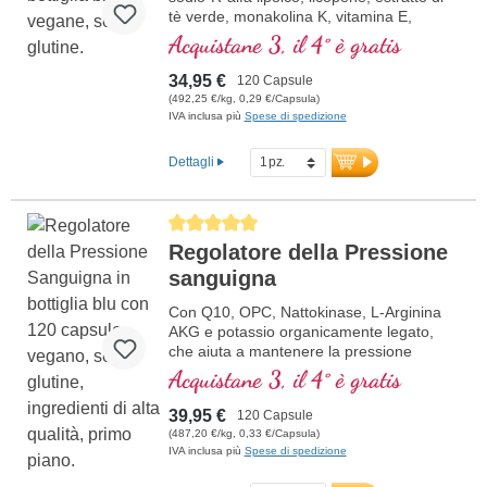
tè verde, monakolina K, vitamina E,
vitamina B3 e beta glucano, che
Acquistane 3, il 4° è gratis
contribuisce al mantenimento della
normale colesterolo nel sangue.
34,95 €
120 Capsule
(492,25 €/kg, 0,29 €/Capsula)
IVA inclusa più
Spese di spedizione
Dettagli
Average rating of 5 out of 5 stars
Regolatore della Pressione
sanguigna
Con Q10, OPC, Nattokinase, L-Arginina
AKG e potassio organicamente legato,
che aiuta a mantenere la pressione
sanguigna normale.
Acquistane 3, il 4° è gratis
39,95 €
120 Capsule
(487,20 €/kg, 0,33 €/Capsula)
IVA inclusa più
Spese di spedizione