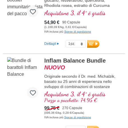
glucano, resveratrolo, quercetina,
Rhodiola rosea, estratto di Curcuma
longa, EGCG ed estratto di piperina.
Acquistane 3, il 4° è gratis
Vitamina D3, vitamina C, selenio e zinco
supportano un sistema immunitario sano.
54,90 €
90 Capsule
(1.168,09 €/kg, 0,61 €/Capsula)
IVA inclusa più
Spese di spedizione
Dettagli
Inflam Balance Bundle
NUOVO
Originale secondo il Dr. med. Michalzik,
basato su 25 anni di esperienza nello
sviluppo di combinazioni di sostanze
naturali di alta qualità. Combinazione di
Acquistane 3, il 4° è gratis
tre estratti vegetali ad altissima purezza:
Prezzo a pacchetto: 74,95 €
estratto di tè verde con il 98% di polifenoli
e il 50% di EGCG, estratto di Curcuma
99,75 €
270 Capsule
con il 95% di curcuminoidi in matrice di
(496,36 €/kg, 0,28 €/Capsula)
lecitina, nonché estratto di incenso
IVA inclusa più
Spese di spedizione
(Boswellia serrata) con l’85% di acidi
boswellici. L’unione accuratamente