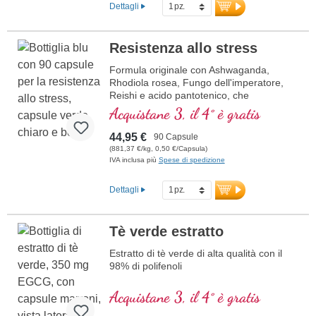
Dettagli
Resistenza allo stress
Formula originale con Ashwaganda,
Rhodiola rosea, Fungo dell'imperatore,
Reishi e acido pantotenico, che
contribuisce alla normale prestazioni
Acquistane 3, il 4° è gratis
mentali. La vitamina E aiuta a proteggere
le cellule dallo stress ossidativo.
44,95 €
90 Capsule
(881,37 €/kg, 0,50 €/Capsula)
IVA inclusa più
Spese di spedizione
Dettagli
Tè verde estratto
Estratto di tè verde di alta qualità con il
98% di polifenoli
Acquistane 3, il 4° è gratis