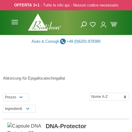
OFFERTA 3+1
- Tutte le info qui - Nessun codice necessario
p to main content
Skip to search
Skip to main navigation
Aiuto & Consigli
+49 (0)6201-878380
Abkürzung für Epigallocatechingallat
Prezzo
Ingredienti
DNA-Protector