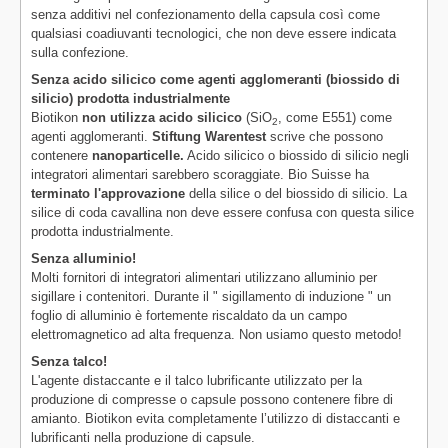
senza additivi nel confezionamento della capsula così come
qualsiasi coadiuvanti tecnologici, che non deve essere indicata
sulla confezione.
Senza acido silicico come agenti agglomeranti (biossido di
silicio) prodotta industrialmente
Biotikon
non utilizza acido silicico
(SiO
, come E551) come
2
agenti agglomeranti.
Stiftung Warentest
scrive che possono
contenere
nanoparticelle.
Acido silicico o biossido di silicio negli
integratori alimentari sarebbero scoraggiate. Bio Suisse ha
terminato l'approvazione
della silice o del biossido di silicio. La
silice di coda cavallina non deve essere confusa con questa silice
prodotta industrialmente.
Senza alluminio!
Molti fornitori di integratori alimentari utilizzano alluminio per
sigillare i contenitori. Durante il " sigillamento di induzione " un
foglio di alluminio è fortemente riscaldato da un campo
elettromagnetico ad alta frequenza. Non usiamo questo metodo!
Senza talco!
L'agente distaccante e il talco lubrificante utilizzato per la
produzione di compresse o capsule possono contenere fibre di
amianto. Biotikon evita completamente l’utilizzo di distaccanti e
lubrificanti nella produzione di capsule.