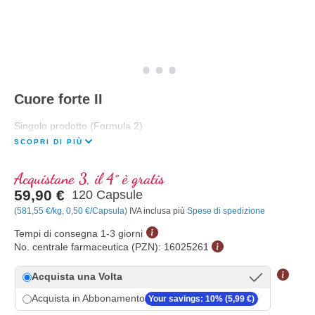
Cuore forte II
Singolo prodotto (Formula 2)
SCOPRI DI PIÙ
Acquistane 3, il 4° è gratis
59,90 €
120 Capsule
(581,55 €/kg, 0,50 €/Capsula)
IVA inclusa più
Spese di spedizione
Tempi di consegna 1-3 giorni
No. centrale farmaceutica (PZN):
16025261
Acquista una Volta
Acquista in Abbonamento
Your savings: 10% (5,99 €)