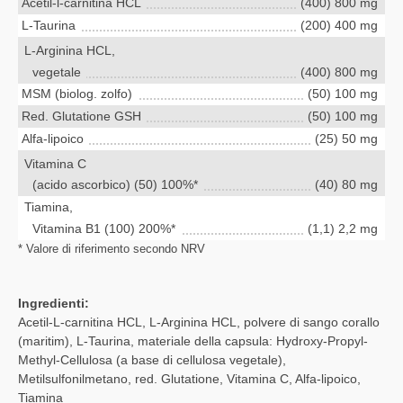
Acetil-l-carnitina HCL
(400) 800 mg
L-Taurina
(200) 400 mg
L-Arginina HCL,
vegetale
(400) 800 mg
MSM (biolog. zolfo)
(50) 100 mg
Red. Glutatione GSH
(50) 100 mg
Alfa-lipoico
(25) 50 mg
Vitamina C
(acido ascorbico) (50) 100%*
(40) 80 mg
Tiamina,
Vitamina B1 (100) 200%*
(1,1) 2,2 mg
* Valore di riferimento secondo NRV
Ingredienti:
Acetil-L-carnitina HCL, L-Arginina HCL, polvere di sango corallo
(maritim), L-Taurina, materiale della capsula: Hydroxy-Propyl-
Methyl-Cellulosa (a base di cellulosa vegetale),
Metilsulfonilmetano, red. Glutatione, Vitamina C, Alfa-lipoico,
Tiamina