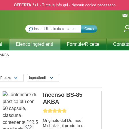
OFFERTA 3+1
- Tutte le info qui - Nessun codice necessario
Cerca
i
Elenco ingredienti
Formule/Ricette
Contatt
AKBA
Prezzo
Ingredienti
Incenso BS-85
AKBA
Average rating of 5 out of 5 stars
Originale del Dr. med.
Michalzik, il prodotto di