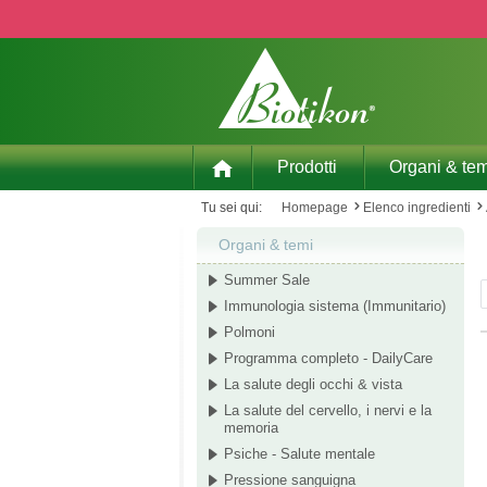
p to main content
Skip to search
Skip to main navigation
Prodotti
Organi & tem
Tu sei qui:
Homepage
Elenco ingredienti
Organi & temi
Summer Sale
Immunologia sistema (Immunitario)
Polmoni
Programma completo - DailyCare
La salute degli occhi & vista
La salute del cervello, i nervi e la
memoria
Psiche - Salute mentale
Pressione sanguigna