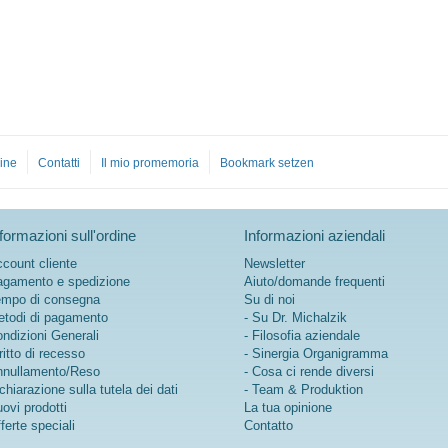
ine
Contatti
Il mio promemoria
Bookmark setzen
formazioni sull'ordine
Informazioni aziendali
count cliente
Newsletter
gamento e spedizione
Aiuto/domande frequenti
mpo di consegna
Su di noi
todi di pagamento
- Su Dr. Michalzik
ndizioni Generali
- Filosofia aziendale
ritto di recesso
- Sinergia Organigramma
nullamento/Reso
- Cosa ci rende diversi
chiarazione sulla tutela dei dati
- Team & Produktion
ovi prodotti
La tua opinione
ferte speciali
Contatto