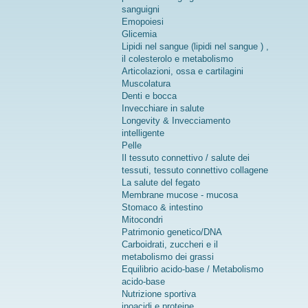
sanguigni
Emopoiesi
Glicemia
Lipidi nel sangue (lipidi nel sangue ) ,
il colesterolo e metabolismo
Articolazioni, ossa e cartilagini
Muscolatura
Denti e bocca
Invecchiare in salute
Longevity & Invecciamento
intelligente
Pelle
Il tessuto connettivo / salute dei
tessuti, tessuto connettivo collagene
La salute del fegato
Membrane mucose - mucosa
Stomaco & intestino
Mitocondri
Patrimonio genetico/DNA
Carboidrati, zuccheri e il
metabolismo dei grassi
Equilibrio acido-base / Metabolismo
acido-base
Nutrizione sportiva
inoacidi e proteine