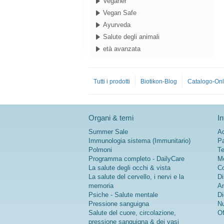
Veganer
Vegan Safe
Ayurveda
Salute degli animali
età avanzata
Tutti i prodotti
Biotikon-Blog
Catalogo-Onl
Organi & temi
In
Summer Sale
Ac
Immunologia sistema (Immunitario)
Pa
Polmoni
Te
Programma completo - DailyCare
Me
La salute degli occhi & vista
Co
La salute del cervello, i nervi e la
Di
memoria
An
Psiche - Salute mentale
Di
Pressione sanguigna
Nu
Salute del cuore, circolazione,
Of
pressione sanguigna & dei vasi