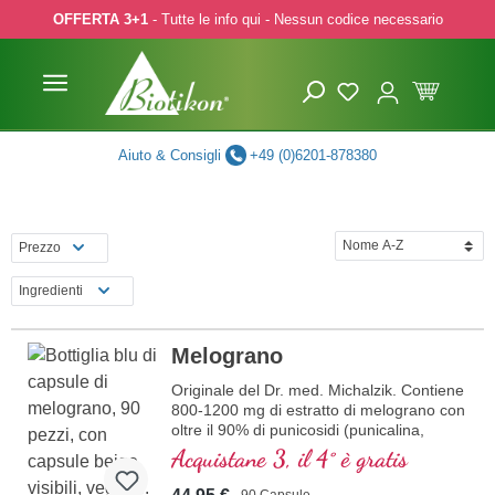
OFFERTA 3+1
- Tutte le info qui - Nessun codice necessario
p to main content
Skip to search
Skip to main navigation
Aiuto & Consigli
+49 (0)6201-878380
Prezzo
Ingredienti
Melograno
Originale del Dr. med. Michalzik. Contiene
800-1200 mg di estratto di melograno con
oltre il 90% di punicosidi (punicalina,
punicalagina, acido ellagico). Estratto
Acquistane 3, il 4° è gratis
delicatamente. Provato sul mercato per
oltre 20 anni, prodotto in Germania nelle
90 Capsule