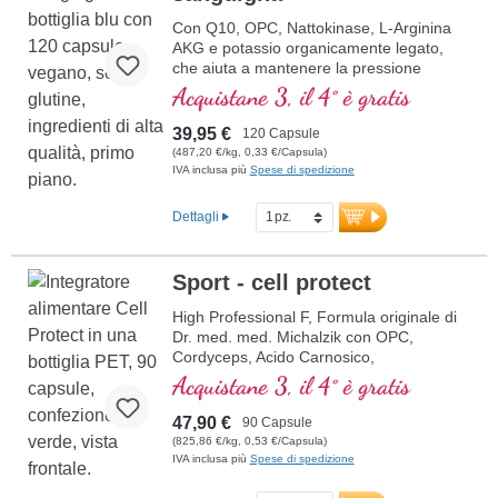
Con Q10, OPC, Nattokinase, L-Arginina
AKG e potassio organicamente legato,
che aiuta a mantenere la pressione
sanguigna normale.
Acquistane 3, il 4° è gratis
39,95 €
120 Capsule
(487,20 €/kg, 0,33 €/Capsula)
IVA inclusa più
Spese di spedizione
Dettagli
Sport - cell protect
High Professional F, Formula originale di
Dr. med. med. Michalzik con OPC,
Cordyceps, Acido Carnosico,
Resveratrolo, Q10, Glutatione, NADH,
Acquistane 3, il 4° è gratis
Omega 3, Melograno e Vitamina C pura.
47,90 €
90 Capsule
(825,86 €/kg, 0,53 €/Capsula)
IVA inclusa più
Spese di spedizione