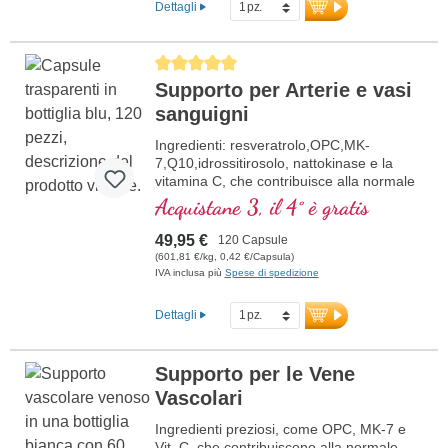
Dettagli
Average rating of 5 out of 5 stars
Supporto per Arterie e vasi
sanguigni
Ingredienti: resveratrolo,OPC,MK-
7,Q10,idrossitirosolo, nattokinase e la
vitamina C, che contribuisce alla normale
formazione del collagene per la normale
Acquistane 3, il 4° è gratis
funzione dei vasi sanguigni. Le vitamine
del gruppo B sono presenti in forma
49,95 €
120 Capsule
bioattiva.
(601,81 €/kg, 0,42 €/Capsula)
IVA inclusa più
Spese di spedizione
Dettagli
Supporto per le Vene
Vascolari
Ingredienti preziosi, come OPC, MK-7 e
Vit. C, che contribuiscono alla normale