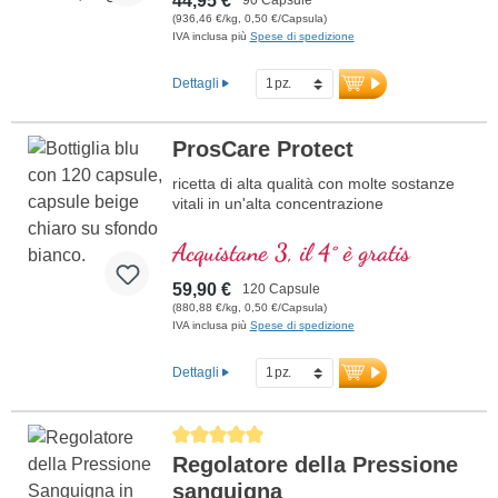
44,95 €
nostre proprie strutture di produzione.
(936,46 €/kg, 0,50 €/Capsula)
Analizzato da un leader nell'analisi delle
IVA inclusa più
Spese di spedizione
piante. La sigillatura è priva di alluminio,
senza additivi, ed è anche priva di additivi
Dettagli
non dichiarati. Capsule vegane
ipoallergeniche senza carragenina e PEG.
Sviluppato da medici.
ProsCare Protect
ricetta di alta qualità con molte sostanze
vitali in un'alta concentrazione
Acquistane 3, il 4° è gratis
59,90 €
120 Capsule
(880,88 €/kg, 0,50 €/Capsula)
IVA inclusa più
Spese di spedizione
Dettagli
Average rating of 5 out of 5 stars
Regolatore della Pressione
sanguigna